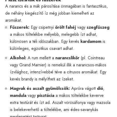
A narancs és a mák párosítása önmagában is fantasztikus,
de néhány kiegészítő íz még jobban kiemelheti az
aromákat.
Fűszerek:
Egy csipetnyi
őrölt fahéj
vagy
szegfűszeg
a mákos töltelékbe mélyebb, melegebb ízt adhat,
különösen a téli időszakban. Egy kevés
kardamom
is
különleges, egzotikus csavart adhat.
Alkohol:
A rum mellett a
narancslikőr
(pl. Cointreau
vagy Grand Marnier) is remekül illik a narancsos-mákos
ízvilághoz, intenzívebbé téve a citrusos aromákat. Egy
kevés brandy is mélyítheti az ízeket.
Magvak és aszalt gyümölcsök:
Apróra vágott
dió
,
mandula
vagy
pisztácia
a mákos töltelékbe keverve
extra textúrát és ízt ad. Aszalt vörösáfonya vagy mazsola
is belekeverhető a töltelékbe, ami édes-savanykás
meglepetést tartogat.