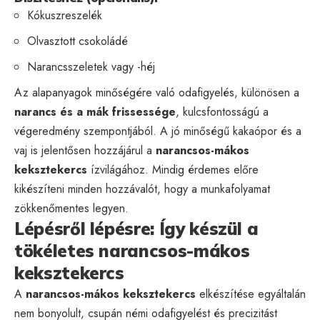
Kókuszreszelék
Olvasztott csokoládé
Narancsszeletek vagy -héj
Az alapanyagok minőségére való odafigyelés, különösen a
narancs és a mák frissessége
, kulcsfontosságú a
végeredmény szempontjából. A jó minőségű kakaópor és a
vaj is jelentősen hozzájárul a
narancsos-mákos
keksztekercs
ízvilágához. Mindig érdemes előre
kikészíteni minden hozzávalót, hogy a munkafolyamat
zökkenőmentes legyen.
Lépésről lépésre: Így készül a
tökéletes narancsos-mákos
keksztekercs
A
narancsos-mákos keksztekercs
elkészítése egyáltalán
nem bonyolult, csupán némi odafigyelést és precizitást