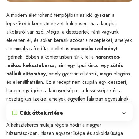
A modern élet rohanó tempójában az idő gyakran a
legszűkebb keresztmetszet, különösen, ha a konyhai
alkotásról van szó. Mégis, a desszertek iránti vágyunk
elevenen él, és sokan keresik azokat a recepteket, amelyek
a minimális ráfordítás mellett is
maximális ízélményt
ígérnek. Ebben a kontextusban tűnik fel a
narancsos-
mákos keksztekercs
, mint egy igazi kincs: egy
sütés
nélküli sütemény
, amely gyorsan elkészül, mégis elegáns
és ellenállhatatlan. Ez a recept nem csupán egy desszert,
hanem egy ígéret a könnyedségre, a frissességre és a
nosztalgikus ízekre, amelyek egyetlen falatban egyesülnek.
Cikk áttekintése
A keksztekercs műfaja régóta hódít a magyar
háztartásokban, hiszen egyszerűsége és sokoldalúsága