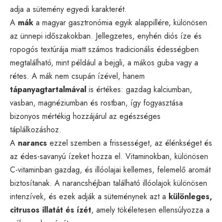
adja a sütemény egyedi karakterét.
A
mák
a magyar gasztronómia egyik alappillére, különösen
az ünnepi időszakokban. Jellegzetes, enyhén diós íze és
ropogós textúrája miatt számos tradicionális édességben
megtalálható, mint például a bejgli, a mákos guba vagy a
rétes. A mák nem csupán ízével, hanem
tápanyagtartalmával
is értékes: gazdag kalciumban,
vasban, magnéziumban és rostban, így fogyasztása
bizonyos mértékig hozzájárul az egészséges
táplálkozáshoz.
A
narancs
ezzel szemben a frissességet, az élénkséget és
az édes-savanyú ízeket hozza el. Vitaminokban, különösen
C-vitaminban gazdag, és illóolajai kellemes, felemelő aromát
biztosítanak. A narancshéjban található illóolajok különösen
intenzívek, és ezek adják a süteménynek azt a
különleges,
citrusos illatát és ízét
, amely tökéletesen ellensúlyozza a