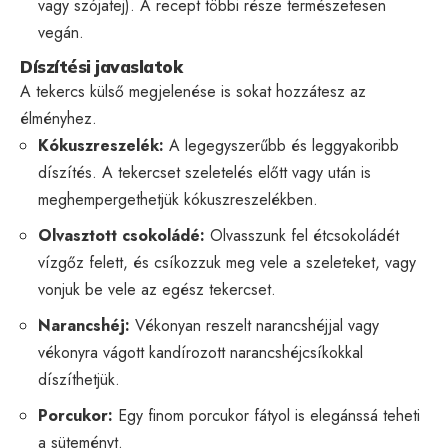
vagy szójatej). A recept többi része természetesen
vegán.
Díszítési javaslatok
A tekercs külső megjelenése is sokat hozzátesz az
élményhez.
Kókuszreszelék:
A legegyszerűbb és leggyakoribb
díszítés. A tekercset szeletelés előtt vagy után is
meghempergethetjük kókuszreszelékben.
Olvasztott csokoládé:
Olvasszunk fel étcsokoládét
vízgőz felett, és csíkozzuk meg vele a szeleteket, vagy
vonjuk be vele az egész tekercset.
Narancshéj:
Vékonyan reszelt narancshéjjal vagy
vékonyra vágott kandírozott narancshéjcsíkokkal
díszíthetjük.
Porcukor:
Egy finom porcukor fátyol is elegánssá teheti
a süteményt.