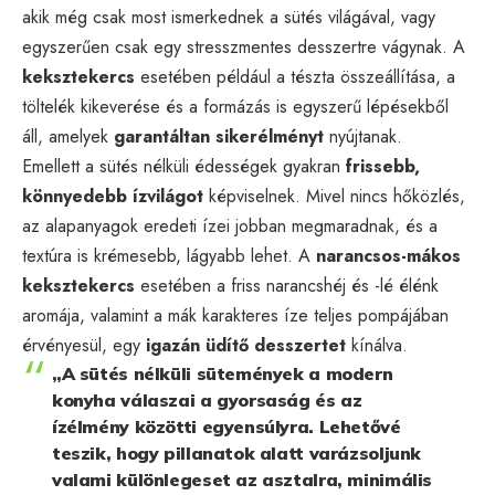
akik még csak most ismerkednek a sütés világával, vagy
egyszerűen csak egy stresszmentes desszertre vágynak. A
keksztekercs
esetében például a tészta összeállítása, a
töltelék kikeverése és a formázás is egyszerű lépésekből
áll, amelyek
garantáltan sikerélményt
nyújtanak.
Emellett a sütés nélküli édességek gyakran
frissebb,
könnyedebb ízvilágot
képviselnek. Mivel nincs hőközlés,
az alapanyagok eredeti ízei jobban megmaradnak, és a
textúra is krémesebb, lágyabb lehet. A
narancsos-mákos
keksztekercs
esetében a friss narancshéj és -lé élénk
aromája, valamint a mák karakteres íze teljes pompájában
érvényesül, egy
igazán üdítő desszertet
kínálva.
„A sütés nélküli sütemények a modern
konyha válaszai a gyorsaság és az
ízélmény közötti egyensúlyra. Lehetővé
teszik, hogy pillanatok alatt varázsoljunk
valami különlegeset az asztalra, minimális