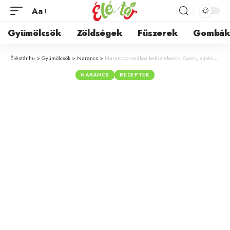
Aa
Gyümölcsök
Zöldségek
Fűszerek
Gombá
Éléstár.hu
>
Gyümölcsök
>
Narancs
>
Narancsos-mákos keksztekercs: Gyors, sütés nélküli sütemény receptje
NARANCS
RECEPTEK