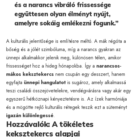
és a narancs vibráló frissessége
együttesen olyan élményt nyújt,
amelyre sokáig emlékezni fogunk.”
A kulturális jelentősége is említésre méltó. A mák régóta a
bőség és a jólét szimbóluma, míg a narancs gyakran az
ünnepi alkalmakkor jelenik meg, különösen télen, amikor
frissességet hoz a hideg hónapokba. Így a
narancsos-
mákos keksztekercs
nem csupán egy desszert, hanem
egyfajta
ünnepi hangulatot
is sugároz, amely alkalmassá
teszi családi összejövetelekre, vendégvárásra vagy akár egy
egyszerű hétköznapi kényeztetésre is. Az ízek harmóniája
és a mögötte rejlő kulturális rétegek teszik ezt a süteményt
igazán különlegessé
.
Hozzávalók: A tökéletes
keksztekercs alapjai