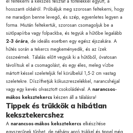
el feltekerni a kekszes tésztát a töltelékkel együtt, a
hosszanti oldalról. Próbáljuk meg szorosan feltekerni, hogy
ne maradjon benne levegő, és szép, egyenletes legyen a
forma. Miután feltekertük, szorosan csomagoljuk be a
sütőpapírba vagy folpackba, és tegyük a hűtőbe legalább
2-3 órára
, de ideális esetben egy egész éjszakára. A
hűtés során a tekercs megkeményedik, és az ízek
összeérnek. Tálalás előtt vegyük ki a hűtőből, óvatosan
távolítsuk el a csomagolást, és egy éles, meleg vízbe
mártott késsel szeleteljük fel körülbelül 1,5-2 cm vastag
szeletekre. Díszíthetjük kókuszreszelékkel, narancshéjjal
vagy egy kevés olvasztott csokoládéval. A
narancsos-
mákos keksztekercs
készen áll a tálalásra!
Tippek és trükkök a hibátlan
keksztekercshez
A
narancsos-mákos keksztekercs
elkészítése
egyszerűnek tűnhet, de néhány apró trükkel és tippel még