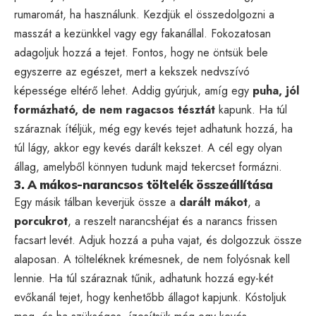
rumaromát, ha használunk. Kezdjük el összedolgozni a
masszát a kezünkkel vagy egy fakanállal. Fokozatosan
adagoljuk hozzá a tejet. Fontos, hogy ne öntsük bele
egyszerre az egészet, mert a kekszek nedvszívó
képessége eltérő lehet. Addig gyúrjuk, amíg egy
puha, jól
formázható, de nem ragacsos tésztát
kapunk. Ha túl
száraznak ítéljük, még egy kevés tejet adhatunk hozzá, ha
túl lágy, akkor egy kevés darált kekszet. A cél egy olyan
állag, amelyből könnyen tudunk majd tekercset formázni.
3. A mákos-narancsos töltelék összeállítása
Egy másik tálban keverjük össze a
darált mákot
, a
porcukrot
, a reszelt narancshéjat és a narancs frissen
facsart levét. Adjuk hozzá a puha vajat, és dolgozzuk össze
alaposan. A tölteléknek krémesnek, de nem folyósnak kell
lennie. Ha túl száraznak tűnik, adhatunk hozzá egy-két
evőkanál tejet, hogy kenhetőbb állagot kapjunk. Kóstoljuk