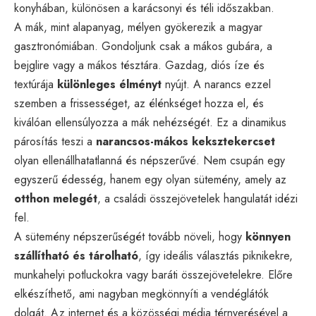
konyhában, különösen a karácsonyi és téli időszakban.
A mák, mint alapanyag, mélyen gyökerezik a magyar
gasztronómiában. Gondoljunk csak a mákos gubára, a
bejglire vagy a mákos tésztára. Gazdag, diós íze és
textúrája
különleges élményt
nyújt. A narancs ezzel
szemben a frissességet, az élénkséget hozza el, és
kiválóan ellensúlyozza a mák nehézségét. Ez a dinamikus
párosítás teszi a
narancsos-mákos keksztekercset
olyan ellenállhatatlanná és népszerűvé. Nem csupán egy
egyszerű édesség, hanem egy olyan sütemény, amely az
otthon melegét
, a családi összejövetelek hangulatát idézi
fel.
A sütemény népszerűségét tovább növeli, hogy
könnyen
szállítható és tárolható
, így ideális választás piknikekre,
munkahelyi potluckokra vagy baráti összejövetelekre. Előre
elkészíthető, ami nagyban megkönnyíti a vendéglátók
dolgát. Az internet és a közösségi média térnyerésével a