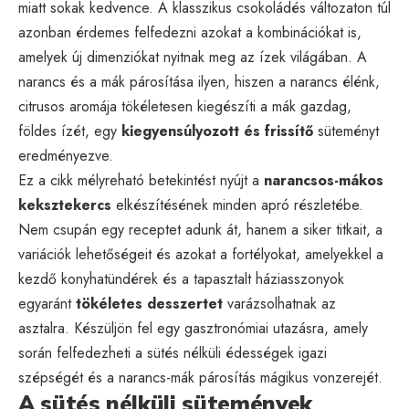
miatt sokak kedvence. A klasszikus csokoládés változaton túl
azonban érdemes felfedezni azokat a kombinációkat is,
amelyek új dimenziókat nyitnak meg az ízek világában. A
narancs és a mák párosítása ilyen, hiszen a narancs élénk,
citrusos aromája tökéletesen kiegészíti a mák gazdag,
földes ízét, egy
kiegyensúlyozott és frissítő
süteményt
eredményezve.
Ez a cikk mélyreható betekintést nyújt a
narancsos-mákos
keksztekercs
elkészítésének minden apró részletébe.
Nem csupán egy receptet adunk át, hanem a siker titkait, a
variációk lehetőségeit és azokat a fortélyokat, amelyekkel a
kezdő konyhatündérek és a tapasztalt háziasszonyok
egyaránt
tökéletes desszertet
varázsolhatnak az
asztalra. Készüljön fel egy gasztronómiai utazásra, amely
során felfedezheti a sütés nélküli édességek igazi
szépségét és a narancs-mák párosítás mágikus vonzerejét.
A sütés nélküli sütemények