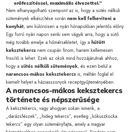
erőfeszítéssel, maximális élvezettel.”
Nem elhanyagolható szempont az is, hogy a sütés nélküli
sütemények elkészítése során
nem kell felhevíteni a
konyhát
, ami különösen a nyári hónapokban jelentős előny.
Egy forró nyári napon senki sem vágyik arra, hogy a sütő
még tovább emelje a hőmérsékletet, így a
hűtött
keksztekercs
nem csupán finom, hanem kellemesen
frissítő is lehet. Ezek az okok mind hozzájárulnak ahhoz,
hogy a
sütés nélküli sütemények
, és ezen belül a
narancsos-mákos keksztekercs
is, méltán foglal el
kiemelt helyet a háziasszonyok receptgyűjteményében.
A narancsos-mákos keksztekercs
története és népszerűsége
A keksztekercs, vagy ahogyan sokan ismerik, a
„darázsfészek”, „hideg tekercs”, esetleg „kókuszkocka
tekercs” egy olyan süteményfajta, amely a magyar