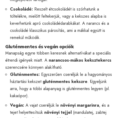
Csokoládé:
Reszelt étcsokoládét is szórhatunk a
töltelékre, mielőtt feltekerjük, vagy a kekszes alapba is
keverhetünk apró csokoládédarabkákat. A narancs és a
csokoládé klasszikus párosítás, ami a mákkal együtt is
remekül működik.
Gluténmentes és vegán opciók
Manapság egyre többen keresnek alternatívákat a speciális
étrendi igények miatt. A
narancsos-mákos keksztekercs
szerencsére könnyen alakítható.
Gluténmentes:
Egyszerűen cseréljük le a hagyományos
háztartási kekszet
gluténmentes kekszre
. Ügyeljünk
arra, hogy a többi alapanyag is gluténmentes legyen (pl.
kakaópor).
Vegán:
A vajat cseréljük le
növényi margarinra
, és a
tejet helyettesítsük
növényi tejjel
(mandulatej, zabtej