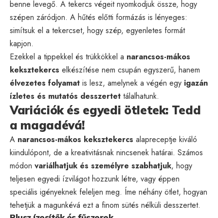
benne levegő. A tekercs végeit nyomkodjuk össze, hogy
szépen záródjon. A hűtés előtti formázás is lényeges:
simítsuk el a tekercset, hogy szép, egyenletes formát
kapjon.
Ezekkel a tippekkel és trükkökkel a
narancsos-mákos
keksztekercs
elkészítése nem csupán egyszerű, hanem
élvezetes folyamat
is lesz, amelynek a végén egy
igazán
ízletes és mutatós desszertet
tálalhatunk.
Variációk és egyedi ötletek: Tedd
a magadévá!
A
narancsos-mákos keksztekercs
alapreceptje kiváló
kiindulópont, de a kreativitásnak nincsenek határai. Számos
módon
variálhatjuk és személyre szabhatjuk
, hogy
teljesen egyedi ízvilágot hozzunk létre, vagy éppen
speciális igényeknek feleljen meg. Íme néhány ötlet, hogyan
tehetjük a magunkévá ezt a finom sütés nélküli desszertet.
Plusz ízesítők és fűszerek