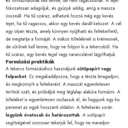
és formázhatónak kell lennie, de nem ragacsosnak. A tejet
fokozatosan adagoljuk, és gyúrjuk addig, amíg a massza
összeáll. Ha túl száraz, adhatunk hozzá még egy kevés
tejet, ha túl ragacsos, akkor egy kevés darált kekszet. A cél
egy olyan tészta, amely könnyen nyújtható és feltekerhető,
de megtartja a formáját. A mákos tölteléknek is krémesnek,
de sűrűnek kell lennie, hogy ne folyjon ki a tekercsből. Ha
túl száraz, egy kevés tejjel vagy narancslével lágyíthatjuk.
Formázási praktikák
A tekercs formázásához használjunk
sütőpapírt vagy
folpackot
. Ez megakadályozza, hogy a tészta leragadjon,
és megkönnyíti a feltekerést. A masszát egyenletesen
terítsük szét, és próbáljuk meg téglalap alakúra formázni. A
tölteléket is egyenletesen oszlassuk el, és hagyjunk egy kis
peremet az egyik hosszanti oldalon. A feltekerés során
legyünk óvatosak és határozottak
. A sütőpapír
segítségével szorosan tekerjük fel, hogy ne maradjon