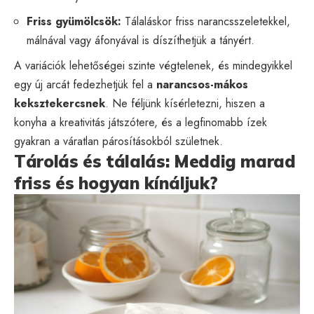
Friss gyümölcsök:
Tálaláskor friss narancsszeletekkel,
málnával vagy áfonyával is díszíthetjük a tányért.
A variációk lehetőségei szinte végtelenek, és mindegyikkel
egy új arcát fedezhetjük fel a
narancsos-mákos
keksztekercsnek
. Ne féljünk kísérletezni, hiszen a
konyha a kreativitás játszótere, és a legfinomabb ízek
gyakran a váratlan párosításokból születnek.
Tárolás és tálalás: Meddig marad
friss és hogyan kínáljuk?