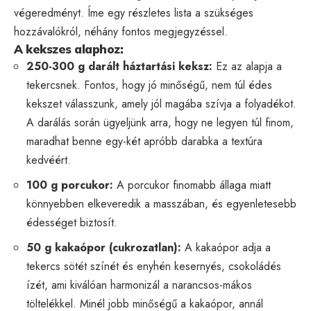
végeredményt. Íme egy részletes lista a szükséges
hozzávalókról, néhány fontos megjegyzéssel.
A kekszes alaphoz:
250-300 g darált háztartási keksz:
Ez az alapja a
tekercsnek. Fontos, hogy jó minőségű, nem túl édes
kekszet válasszunk, amely jól magába szívja a folyadékot.
A darálás során ügyeljünk arra, hogy ne legyen túl finom,
maradhat benne egy-két apróbb darabka a textúra
kedvéért.
100 g porcukor:
A porcukor finomabb állaga miatt
könnyebben elkeveredik a masszában, és egyenletesebb
édességet biztosít.
50 g kakaópor (cukrozatlan):
A kakaópor adja a
tekercs sötét színét és enyhén kesernyés, csokoládés
ízét, ami kiválóan harmonizál a narancsos-mákos
töltelékkel. Minél jobb minőségű a kakaópor, annál