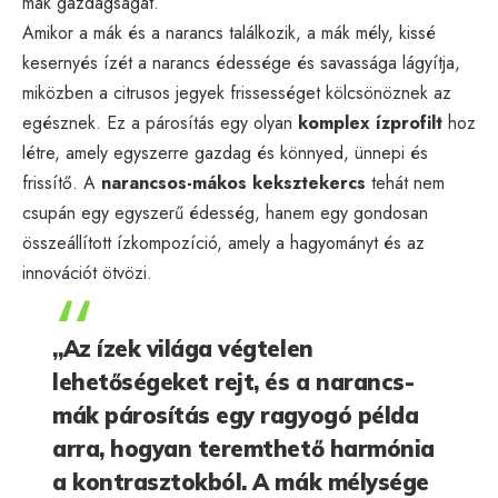
mák gazdagságát.
Amikor a mák és a narancs találkozik, a mák mély, kissé
kesernyés ízét a narancs édessége és savassága lágyítja,
miközben a citrusos jegyek frissességet kölcsönöznek az
egésznek. Ez a párosítás egy olyan
komplex ízprofilt
hoz
létre, amely egyszerre gazdag és könnyed, ünnepi és
frissítő. A
narancsos-mákos keksztekercs
tehát nem
csupán egy egyszerű édesség, hanem egy gondosan
összeállított ízkompozíció, amely a hagyományt és az
innovációt ötvözi.
„Az ízek világa végtelen
lehetőségeket rejt, és a narancs-
mák párosítás egy ragyogó példa
arra, hogyan teremthető harmónia
a kontrasztokból. A mák mélysége