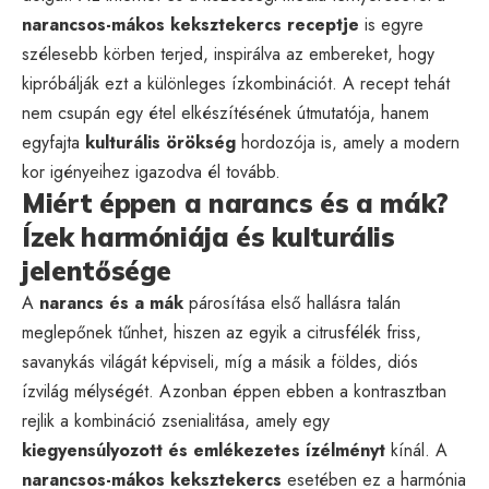
narancsos-mákos keksztekercs receptje
is egyre
szélesebb körben terjed, inspirálva az embereket, hogy
kipróbálják ezt a különleges ízkombinációt. A recept tehát
nem csupán egy étel elkészítésének útmutatója, hanem
egyfajta
kulturális örökség
hordozója is, amely a modern
kor igényeihez igazodva él tovább.
Miért éppen a narancs és a mák?
Ízek harmóniája és kulturális
jelentősége
A
narancs és a mák
párosítása első hallásra talán
meglepőnek tűnhet, hiszen az egyik a citrusfélék friss,
savanykás világát képviseli, míg a másik a földes, diós
ízvilág mélységét. Azonban éppen ebben a kontrasztban
rejlik a kombináció zsenialitása, amely egy
kiegyensúlyozott és emlékezetes ízélményt
kínál. A
narancsos-mákos keksztekercs
esetében ez a harmónia