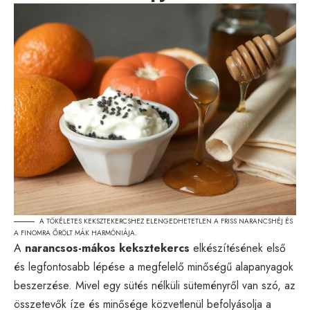
A TÖKÉLETES KEKSZTEKERCSHEZ ELENGEDHETETLEN A FRISS NARANCSHÉJ ÉS
A FINOMRA ŐRÖLT MÁK HARMÓNIÁJA.
A
narancsos-mákos keksztekercs
elkészítésének első
és legfontosabb lépése a megfelelő minőségű alapanyagok
beszerzése. Mivel egy sütés nélküli süteményről van szó, az
összetevők íze és minősége közvetlenül befolyásolja a