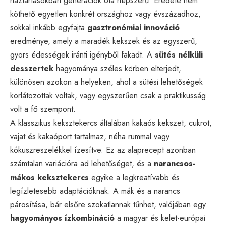
háztartásokban generációk óta népszerű. Eredete nem
köthető egyetlen konkrét országhoz vagy évszázadhoz,
sokkal inkább egyfajta
gasztronómiai innováció
eredménye, amely a maradék kekszek és az egyszerű,
gyors édességek iránti igényből fakadt. A
sütés nélküli
desszertek
hagyománya széles körben elterjedt,
különösen azokon a helyeken, ahol a sütési lehetőségek
korlátozottak voltak, vagy egyszerűen csak a praktikusság
volt a fő szempont.
A klasszikus keksztekercs általában kakaós kekszet, cukrot,
vajat és kakaóport tartalmaz, néha rummal vagy
kókuszreszelékkel ízesítve. Ez az alaprecept azonban
számtalan variációra ad lehetőséget, és a
narancsos-
mákos keksztekercs
egyike a legkreatívabb és
legízletesebb adaptációknak. A mák és a narancs
párosítása, bár elsőre szokatlannak tűnhet, valójában egy
hagyományos ízkombináció
a magyar és kelet-európai