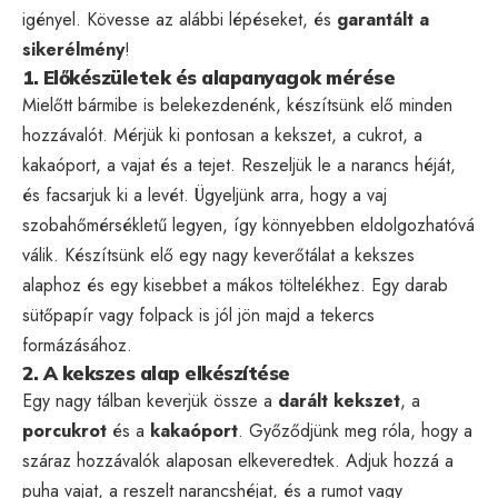
igényel. Kövesse az alábbi lépéseket, és
garantált a
sikerélmény
!
1. Előkészületek és alapanyagok mérése
Mielőtt bármibe is belekezdenénk, készítsünk elő minden
hozzávalót. Mérjük ki pontosan a kekszet, a cukrot, a
kakaóport, a vajat és a tejet. Reszeljük le a narancs héját,
és facsarjuk ki a levét. Ügyeljünk arra, hogy a vaj
szobahőmérsékletű legyen, így könnyebben eldolgozhatóvá
válik. Készítsünk elő egy nagy keverőtálat a kekszes
alaphoz és egy kisebbet a mákos töltelékhez. Egy darab
sütőpapír vagy folpack is jól jön majd a tekercs
formázásához.
2. A kekszes alap elkészítése
Egy nagy tálban keverjük össze a
darált kekszet
, a
porcukrot
és a
kakaóport
. Győződjünk meg róla, hogy a
száraz hozzávalók alaposan elkeveredtek. Adjuk hozzá a
puha vajat, a reszelt narancshéjat, és a rumot vagy