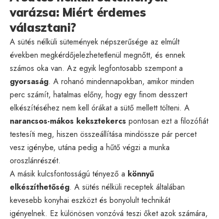
varázsa: Miért érdemes
választani?
A sütés nélküli sütemények népszerűsége az elmúlt
években megkérdőjelezhetetlenül megnőtt, és ennek
számos oka van. Az egyik legfontosabb szempont a
gyorsaság
. A rohanó mindennapokban, amikor minden
perc számít, hatalmas előny, hogy egy finom desszert
elkészítéséhez nem kell órákat a sütő mellett tölteni. A
narancsos-mákos keksztekercs
pontosan ezt a filozófiát
testesíti meg, hiszen összeállítása mindössze pár percet
vesz igénybe, utána pedig a hűtő végzi a munka
oroszlánrészét.
A másik kulcsfontosságú tényező a
könnyű
elkészíthetőség
. A sütés nélküli receptek általában
kevesebb konyhai eszközt és bonyolult technikát
igényelnek. Ez különösen vonzóvá teszi őket azok számára,