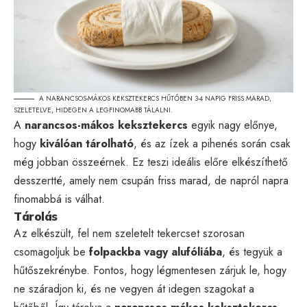
A NARANCSOS-MÁKOS KEKSZTEKERCS HŰTŐBEN 3-4 NAPIG FRISS MARAD,
SZELETELVE, HIDEGEN A LEGFINOMABB TÁLALNI.
A
narancsos-mákos keksztekercs
egyik nagy előnye,
hogy
kiválóan tárolható
, és az ízek a pihenés során csak
még jobban összeérnek. Ez teszi ideális előre elkészíthető
desszertté, amely nem csupán friss marad, de napról napra
finomabbá is válhat.
Tárolás
Az elkészült, fel nem szeletelt tekercset szorosan
csomagoljuk be
folpackba vagy alufóliába
, és tegyük a
hűtőszekrénybe. Fontos, hogy légmentesen zárjuk le, hogy
ne száradjon ki, és ne vegyen át idegen szagokat a