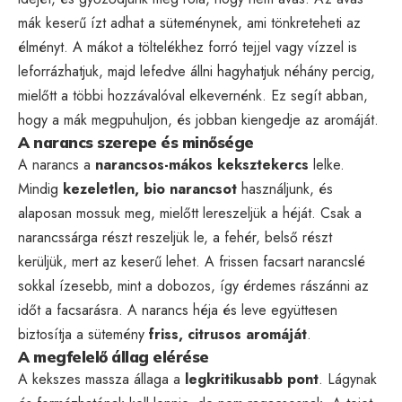
mák keserű ízt adhat a süteménynek, ami tönkreteheti az
élményt. A mákot a töltelékhez forró tejjel vagy vízzel is
leforrázhatjuk, majd lefedve állni hagyhatjuk néhány percig,
mielőtt a többi hozzávalóval elkevernénk. Ez segít abban,
hogy a mák megpuhuljon, és jobban kiengedje az aromáját.
A narancs szerepe és minősége
A narancs a
narancsos-mákos keksztekercs
lelke.
Mindig
kezeletlen, bio narancsot
használjunk, és
alaposan mossuk meg, mielőtt lereszeljük a héját. Csak a
narancssárga részt reszeljük le, a fehér, belső részt
kerüljük, mert az keserű lehet. A frissen facsart narancslé
sokkal ízesebb, mint a dobozos, így érdemes rászánni az
időt a facsarásra. A narancs héja és leve együttesen
biztosítja a sütemény
friss, citrusos aromáját
.
A megfelelő állag elérése
A kekszes massza állaga a
legkritikusabb pont
. Lágynak