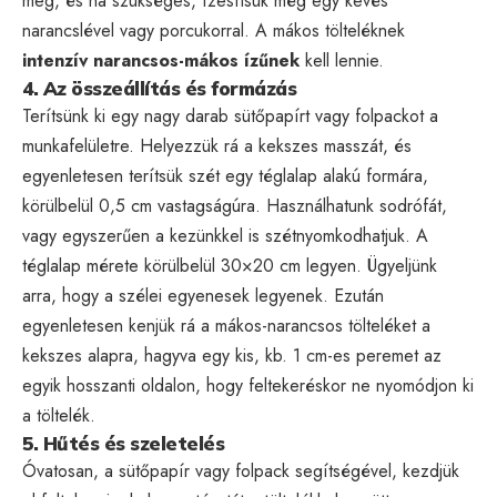
meg, és ha szükséges, ízesítsük még egy kevés
narancslével vagy porcukorral. A mákos tölteléknek
intenzív narancsos-mákos ízűnek
kell lennie.
4. Az összeállítás és formázás
Terítsünk ki egy nagy darab sütőpapírt vagy folpackot a
munkafelületre. Helyezzük rá a kekszes masszát, és
egyenletesen terítsük szét egy téglalap alakú formára,
körülbelül 0,5 cm vastagságúra. Használhatunk sodrófát,
vagy egyszerűen a kezünkkel is szétnyomkodhatjuk. A
téglalap mérete körülbelül 30×20 cm legyen. Ügyeljünk
arra, hogy a szélei egyenesek legyenek. Ezután
egyenletesen kenjük rá a mákos-narancsos tölteléket a
kekszes alapra, hagyva egy kis, kb. 1 cm-es peremet az
egyik hosszanti oldalon, hogy feltekeréskor ne nyomódjon ki
a töltelék.
5. Hűtés és szeletelés
Óvatosan, a sütőpapír vagy folpack segítségével, kezdjük