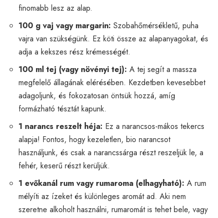
finomabb lesz az alap.
100 g vaj vagy margarin:
Szobahőmérsékletű, puha
vajra van szükségünk. Ez köti össze az alapanyagokat, és
adja a kekszes rész krémességét.
100 ml tej (vagy növényi tej):
A tej segít a massza
megfelelő állagának elérésében. Kezdetben kevesebbet
adagoljunk, és fokozatosan öntsük hozzá, amíg
formázható tésztát kapunk.
1 narancs reszelt héja:
Ez a narancsos-mákos tekercs
alapja! Fontos, hogy kezeletlen, bio narancsot
használjunk, és csak a narancssárga részt reszeljük le, a
fehér, keserű részt kerüljük.
1 evőkanál rum vagy rumaroma (elhagyható):
A rum
mélyíti az ízeket és különleges aromát ad. Aki nem
szeretne alkoholt használni, rumaromát is tehet bele, vagy