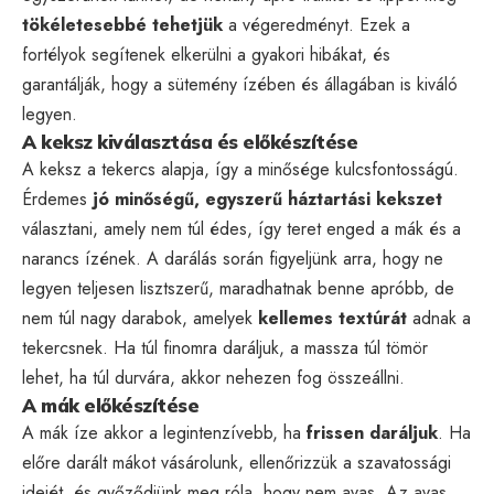
tökéletesebbé tehetjük
a végeredményt. Ezek a
fortélyok segítenek elkerülni a gyakori hibákat, és
garantálják, hogy a sütemény ízében és állagában is kiváló
legyen.
A keksz kiválasztása és előkészítése
A keksz a tekercs alapja, így a minősége kulcsfontosságú.
Érdemes
jó minőségű, egyszerű háztartási kekszet
választani, amely nem túl édes, így teret enged a mák és a
narancs ízének. A darálás során figyeljünk arra, hogy ne
legyen teljesen lisztszerű, maradhatnak benne apróbb, de
nem túl nagy darabok, amelyek
kellemes textúrát
adnak a
tekercsnek. Ha túl finomra daráljuk, a massza túl tömör
lehet, ha túl durvára, akkor nehezen fog összeállni.
A mák előkészítése
A mák íze akkor a legintenzívebb, ha
frissen daráljuk
. Ha
előre darált mákot vásárolunk, ellenőrizzük a szavatossági
idejét, és győződjünk meg róla, hogy nem avas. Az avas