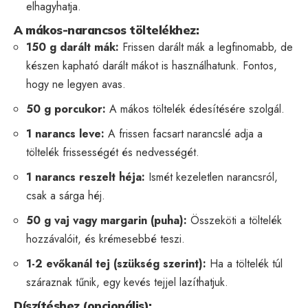
elhagyhatja.
A mákos-narancsos töltelékhez:
150 g darált mák:
Frissen darált mák a legfinomabb, de
készen kapható darált mákot is használhatunk. Fontos,
hogy ne legyen avas.
50 g porcukor:
A mákos töltelék édesítésére szolgál.
1 narancs leve:
A frissen facsart narancslé adja a
töltelék frissességét és nedvességét.
1 narancs reszelt héja:
Ismét kezeletlen narancsról,
csak a sárga héj.
50 g vaj vagy margarin (puha):
Összeköti a töltelék
hozzávalóit, és krémesebbé teszi.
1-2 evőkanál tej (szükség szerint):
Ha a töltelék túl
száraznak tűnik, egy kevés tejjel lazíthatjuk.
Díszítéshez (opcionális):