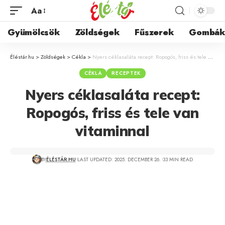
Aa
Gyümölcsök
Zöldségek
Fűszerek
Gombá
Éléstár.hu
>
Zöldségek
>
Cékla
>
Nyers céklasaláta recept: Ropogós, friss és tele van vitaminnal
CÉKLA
RECEPTEK
Nyers céklasaláta recept:
Ropogós, friss és tele van
vitaminnal
BY
ÉLÉSTÁR.HU
LAST UPDATED: 2025. DECEMBER 26.
33 MIN READ