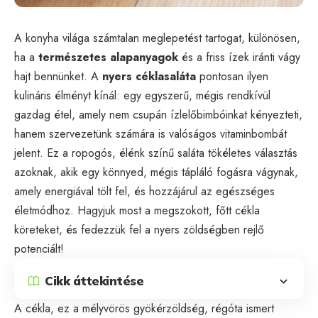
A konyha világa számtalan meglepetést tartogat, különösen,
ha a
természetes alapanyagok
és a friss ízek iránti vágy
hajt bennünket. A
nyers céklasaláta
pontosan ilyen
kulináris élményt kínál: egy egyszerű, mégis rendkívül
gazdag étel, amely nem csupán ízlelőbimbóinkat kényezteti,
hanem szervezetünk számára is valóságos vitaminbombát
jelent. Ez a ropogós, élénk színű saláta tökéletes választás
azoknak, akik egy könnyed, mégis tápláló fogásra vágynak,
amely energiával tölt fel, és hozzájárul az egészséges
életmódhoz. Hagyjuk most a megszokott, főtt cékla
köreteket, és fedezzük fel a nyers zöldségben rejlő
potenciált!
Cikk áttekintése
A cékla, ez a mélyvörös gyökérzöldség, régóta ismert