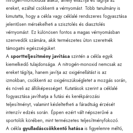
nitrogén-monoxiddá alakul, amely ellazítja és tágítja az
ereket, ezáltal csökkenti a vérnyomást. Több tanulmány is
kimutatta, hogy a cékla vagy céklalé rendszeres fogyasztása
jelentősen mérsékelheti a szisztolés és diasztolés
vérnyomást. Ez különösen fontos a magas vérnyomásban
szenvedők számára, akik természetes úton szeretnék
támogatni egészségüket.
A
sportteljesítmény javítása
szintén a cékla egyik
kiemelkedő tulajdonsága. A nitrogén-monoxid nemcsak az
ereket tágítja, hanem javítja az oxigénellátást is az
izmokban, csökkenti az oxigénszükségletet a mozgás során,
és növeli az állóképességet. Kutatások szerint a céklalé
fogyasztása javíthatja a futási és kerékpározási
teljesítményt, valamint késleltetheti a fáradtság érzését
intenzív edzés során. Éppen ezért vált népszerűvé a
sportolók körében, mint természetes teljesítményfokozó.
A cékla
gyulladáscsökkentő hatása
is figyelemre méltó,