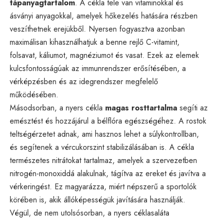
tápanyagtartalom
. A cékla tele van vitaminokkal és
ásványi anyagokkal, amelyek hőkezelés hatására részben
veszíthetnek erejükből. Nyersen fogyasztva azonban
maximálisan kihasználhatjuk a benne rejlő C-vitamint,
folsavat, káliumot, magnéziumot és vasat. Ezek az elemek
kulcsfontosságúak az immunrendszer erősítésében, a
vérképzésben és az idegrendszer megfelelő
működésében.
Másodsorban, a nyers cékla
magas rosttartalma
segíti az
emésztést és hozzájárul a bélflóra egészségéhez. A rostok
teltségérzetet adnak, ami hasznos lehet a súlykontrollban,
és segítenek a vércukorszint stabilizálásában is. A cékla
természetes nitrátokat tartalmaz, amelyek a szervezetben
nitrogén-monoxiddá alakulnak, tágítva az ereket és javítva a
vérkeringést. Ez magyarázza, miért népszerű a sportolók
körében is, akik állóképességük javítására használják.
Végül, de nem utolsósorban, a nyers céklasaláta