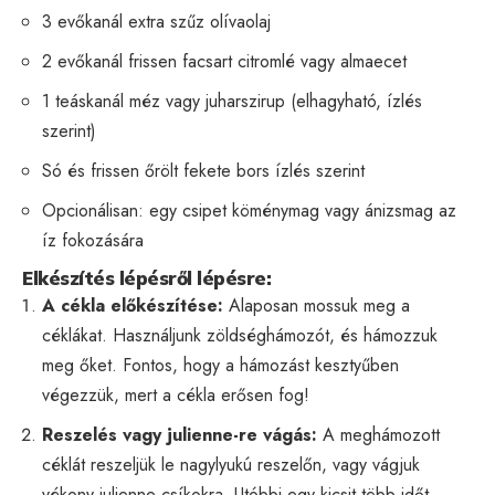
3 evőkanál extra szűz olívaolaj
2 evőkanál frissen facsart citromlé vagy almaecet
1 teáskanál méz vagy juharszirup (elhagyható, ízlés
szerint)
Só és frissen őrölt fekete bors ízlés szerint
Opcionálisan: egy csipet köménymag vagy ánizsmag az
íz fokozására
Elkészítés lépésről lépésre:
A cékla előkészítése:
Alaposan mossuk meg a
céklákat. Használjunk zöldséghámozót, és hámozzuk
meg őket. Fontos, hogy a hámozást kesztyűben
végezzük, mert a cékla erősen fog!
Reszelés vagy julienne-re vágás:
A meghámozott
céklát reszeljük le nagylyukú reszelőn, vagy vágjuk
vékony julienne csíkokra. Utóbbi egy kicsit több időt