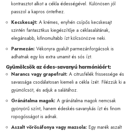
kontrasztot alkot a cékla édességével. Különösen jól
passzol a kapros öntethez.
Kecskesajt:
A krémes, enyhén csípős kecskesajt
szintén fantasztikus kiegészítője a céklasalátának,
elegánsabb, kifinomultabb ízt kölcsönözve neki.
Parmezán:
Vékonyra gyalult parmezánforgácsok is
adhatnak egy kis extra umamit és sós ízt.
Gyümölcsök az édes-savanyú harmóniáért:
Narancs vagy grapefruit:
A citrusfélék frissessége és
savassága csodálatosan kiemeli a cékla ízét. Filézzük ki a
gyümölcsöt, és adjuk a salátához.
Gránátalma magok:
A gránátalma magok nemcsak
gyönyörű színt, hanem édeskés-savanykás ízt és finom
ropogósságot is adnak.
Aszalt vörösáfonya vagy mazsola:
Egy marék aszalt