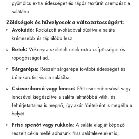
gyümölcs extra édességet és rágós textúrát csempész a
salátába.
Zöldségek és hüvelyesek a változatosságért:
Avokádó:
Kockázott avokádóval dúsítva a saláta
krémesebb és táplálóbb lesz.
Retek:
Vékonyra szeletelt retek extra csípősséget és
ropogósságot ad.
Sárgarépa:
Reszelt sárgarépa további édességet és
béta-karotint visz a salátába.
Csicseriborsó vagy lencse:
Főtt csicseriborsóval vagy
lencsével kiegészítve a saláta laktatóbbá válik, és
fehérjetartalma is megnő, így akár főételként is megállja a
helyét.
Friss spenót vagy rukkola:
A saláta alapját képező
reszelt cékla mellé adhatunk friss salátaleveleket is,