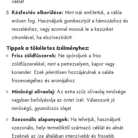
céklát.
Kézfestés elkerülése:
Mint már említettük, a cékla
erősen fog. Használjunk gumikesztyűt a hámozáshoz és
reszeléshez, vagy azonnal mossuk le a kezünket
citromlével, ha elszíneződött.
Tippek a tökéletes ízélményhez:
Friss zöldfűszerek:
Ne spóroljunk a friss
zöldfűszerekkel, mint a petrezselyem, kapor vagy
koriander. Ezek jelentősen hozzájárulnak a saláta
frissességéhez és aromájához.
Minőségi olívaolaj:
Az extra szűz olívaolaj minősége
nagyban befolyásolja az öntet ízét. Válasszunk jó
minőségű, gyümölcsös olajat.
Szezonális alapanyagok:
Ha tehetjük, használjunk
szezonális, helyi termelőktől származó céklát és almát.
Ezeknek az íze általában intenzívebb és frissebb.