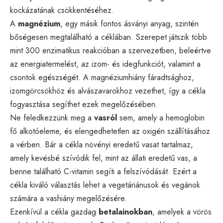
kockázatának csökkentéséhez.
A
magnézium
, egy másik fontos ásványi anyag, szintén
bőségesen megtalálható a céklában. Szerepet játszik több
mint 300 enzimatikus reakcióban a szervezetben, beleértve
az energiatermelést, az izom- és idegfunkciót, valamint a
csontok egészségét. A magnéziumhiány fáradtsághoz,
izomgörcsökhöz és alvászavarokhoz vezethet, így a cékla
fogyasztása segíthet ezek megelőzésében.
Ne feledkezzünk meg a
vasról
sem, amely a hemoglobin
fő alkotóeleme, és elengedhetetlen az oxigén szállításához
a vérben. Bár a cékla növényi eredetű vasat tartalmaz,
amely kevésbé szívódik fel, mint az állati eredetű vas, a
benne található C-vitamin segíti a felszívódását. Ezért a
cékla kiváló választás lehet a vegetáriánusok és vegánok
számára a vashiány megelőzésére.
Ezenkívül a cékla gazdag
betalainokban
, amelyek a vörös