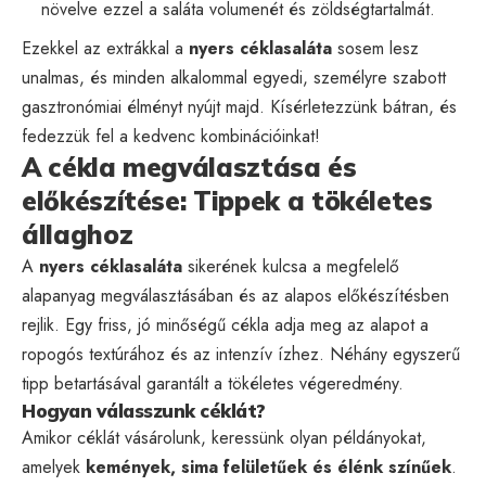
növelve ezzel a saláta volumenét és zöldségtartalmát.
Ezekkel az extrákkal a
nyers céklasaláta
sosem lesz
unalmas, és minden alkalommal egyedi, személyre szabott
gasztronómiai élményt nyújt majd. Kísérletezzünk bátran, és
fedezzük fel a kedvenc kombinációinkat!
A cékla megválasztása és
előkészítése: Tippek a tökéletes
állaghoz
A
nyers céklasaláta
sikerének kulcsa a megfelelő
alapanyag megválasztásában és az alapos előkészítésben
rejlik. Egy friss, jó minőségű cékla adja meg az alapot a
ropogós textúrához és az intenzív ízhez. Néhány egyszerű
tipp betartásával garantált a tökéletes végeredmény.
Hogyan válasszunk céklát?
Amikor céklát vásárolunk, keressünk olyan példányokat,
amelyek
kemények, sima felületűek és élénk színűek
.