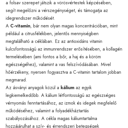
a folsav szerepet játszik a vörösvértestek képzésében,
segít megelőzni a vérszegénységet, és támogatja az
idegrendszer működését.
A
C-vitamin
, bár nem olyan magas koncentrációban, mint
például a citrusfélékben, jelentős mennyiségben
megtalálható a céklában. Ez az antioxidáns vitamin
kulcsfontosságú az immunrendszer erősítésében, a kollagén
termelésében (ami fontos a bőr, a haj és a köröm
egészségéhez), valamint a vas felszívódásában. Mivel
hőérzékeny, nyersen fogyasztva a C-vitamin tartalom jobban
megmarad.
Az ásványi anyagok közül a
kálium
az egyik
legkiemelkedőbb. A kálium létfontosságú az egészséges
vérnyomás fenntartásához, az izmok és idegek megfelelő
működéséhez, valamint a folyadékháztartás
szabályozásához. A cékla magas káliumtartalma
hozzájárulhat a szív- és érrendszeri betegségek