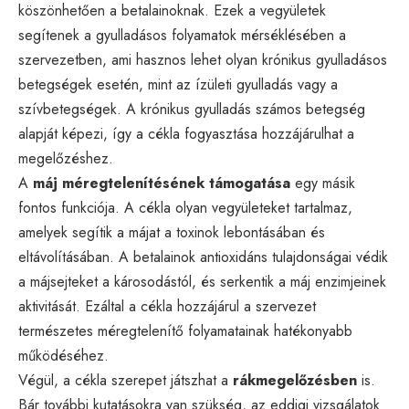
köszönhetően a betalainoknak. Ezek a vegyületek
segítenek a gyulladásos folyamatok mérséklésében a
szervezetben, ami hasznos lehet olyan krónikus gyulladásos
betegségek esetén, mint az ízületi gyulladás vagy a
szívbetegségek. A krónikus gyulladás számos betegség
alapját képezi, így a cékla fogyasztása hozzájárulhat a
megelőzéshez.
A
máj méregtelenítésének támogatása
egy másik
fontos funkciója. A cékla olyan vegyületeket tartalmaz,
amelyek segítik a májat a toxinok lebontásában és
eltávolításában. A betalainok antioxidáns tulajdonságai védik
a májsejteket a károsodástól, és serkentik a máj enzimjeinek
aktivitását. Ezáltal a cékla hozzájárul a szervezet
természetes méregtelenítő folyamatainak hatékonyabb
működéséhez.
Végül, a cékla szerepet játszhat a
rákmegelőzésben
is.
Bár további kutatásokra van szükség, az eddigi vizsgálatok