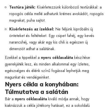
Textúra játék:
Kísérletezzünk különböző textúrákkal: a
ropogós cékla mellé adhatunk krémes avokádót, ropogós
magvakat, puha sajtot.
Kísérletezés az ízekkel:
Ne féljünk kipróbálni új
önteteket és feltéteket. Egy csipet fahéj, egy kevés
narancshéj, vagy akár egy kis chili is egészen új
dimenziót adhat a salátának.
Ezekkel a tippekkel a
nyers céklasaláta
készítése
gyerekjáték lesz, és minden alkalommal egy ízletes,
egészséges és élénk színű fogással lephetjük meg
magunkat és vendégeinket.
Nyers cékla a konyhában:
Túlmutatva a salátán
Bár a
nyers céklasaláta
kiváló módja annak, hogy
kiaknázzuk a cékla jótékony hatásait, ez a sokoldalú