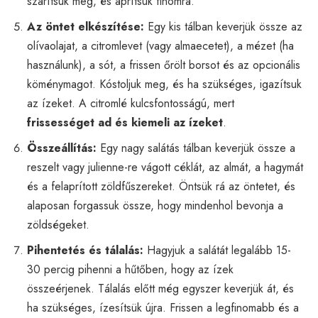
szárítsuk meg, és aprítsuk finomra.
Az öntet elkészítése:
Egy kis tálban keverjük össze az
olívaolajat, a citromlevet (vagy almaecetet), a mézet (ha
használunk), a sót, a frissen őrölt borsot és az opcionális
köménymagot. Kóstoljuk meg, és ha szükséges, igazítsuk
az ízeket. A citromlé kulcsfontosságú, mert
frissességet ad és kiemeli az ízeket
.
Összeállítás:
Egy nagy salátás tálban keverjük össze a
reszelt vagy julienne-re vágott céklát, az almát, a hagymát
és a felaprított zöldfűszereket. Öntsük rá az öntetet, és
alaposan forgassuk össze, hogy mindenhol bevonja a
zöldségeket.
Pihentetés és tálalás:
Hagyjuk a salátát legalább 15-
30 percig pihenni a hűtőben, hogy az ízek
összeérjenek. Tálalás előtt még egyszer keverjük át, és
ha szükséges, ízesítsük újra. Frissen a legfinomabb és a