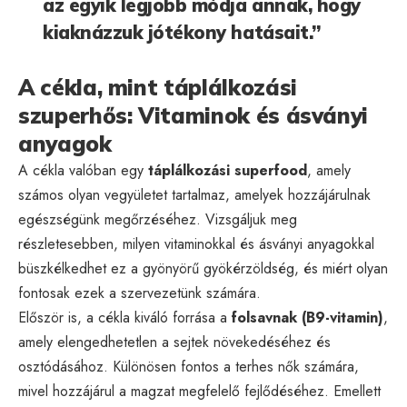
az egyik legjobb módja annak, hogy
kiaknázzuk jótékony hatásait.”
A cékla, mint táplálkozási
szuperhős: Vitaminok és ásványi
anyagok
A cékla valóban egy
táplálkozási superfood
, amely
számos olyan vegyületet tartalmaz, amelyek hozzájárulnak
egészségünk megőrzéséhez. Vizsgáljuk meg
részletesebben, milyen vitaminokkal és ásványi anyagokkal
büszkélkedhet ez a gyönyörű gyökérzöldség, és miért olyan
fontosak ezek a szervezetünk számára.
Először is, a cékla kiváló forrása a
folsavnak (B9-vitamin)
,
amely elengedhetetlen a sejtek növekedéséhez és
osztódásához. Különösen fontos a terhes nők számára,
mivel hozzájárul a magzat megfelelő fejlődéséhez. Emellett