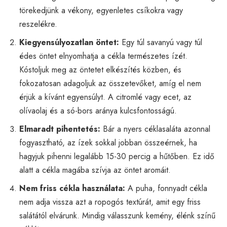
törekedjünk a vékony, egyenletes csíkokra vagy
reszelékre.
Kiegyensúlyozatlan öntet:
Egy túl savanyú vagy túl
édes öntet elnyomhatja a cékla természetes ízét.
Kóstoljuk meg az öntetet elkészítés közben, és
fokozatosan adagoljuk az összetevőket, amíg el nem
érjük a kívánt egyensúlyt. A citromlé vagy ecet, az
olívaolaj és a só-bors aránya kulcsfontosságú.
Elmaradt pihentetés:
Bár a nyers céklasaláta azonnal
fogyasztható, az ízek sokkal jobban összeérnek, ha
hagyjuk pihenni legalább 15-30 percig a hűtőben. Ez idő
alatt a cékla magába szívja az öntet aromáit.
Nem friss cékla használata:
A puha, fonnyadt cékla
nem adja vissza azt a ropogós textúrát, amit egy friss
salátától elvárunk. Mindig válasszunk kemény, élénk színű