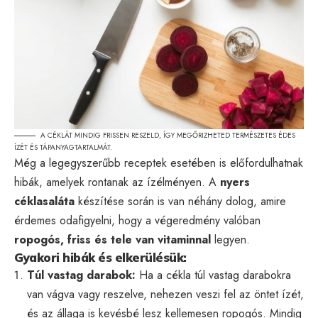
A CÉKLÁT MINDIG FRISSEN RESZELD, ÍGY MEGŐRIZHETED TERMÉSZETES ÉDES
ÍZÉT ÉS TÁPANYAGTARTALMÁT.
Még a legegyszerűbb receptek esetében is előfordulhatnak
hibák, amelyek rontanak az ízélményen. A
nyers
céklasaláta
készítése során is van néhány dolog, amire
érdemes odafigyelni, hogy a végeredmény valóban
ropogós, friss és tele van vitaminnal
legyen.
Gyakori hibák és elkerülésük:
Túl vastag darabok:
Ha a cékla túl vastag darabokra
van vágva vagy reszelve, nehezen veszi fel az öntet ízét,
és az állaga is kevésbé lesz kellemesen ropogós. Mindig