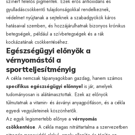
színért felelős pigmentek. Ezek erős antioxidáns és
gyulladáscsökkentő tulajdonságokkal rendelkeznek,
védelmet nyújtanak a sejteknek a szabadgyökök káros
hatásaival szemben, és hozzájárulhatnak bizonyos krónikus
betegségek, például a szívbetegségek és a rák
kockázatának csökkentéséhez.
Egészségügyi előnyök a
vérnyomástól a
sportteljesítményig
A cékla nemcsak tápanyagokban gazdag, hanem számos
specifikus egészségügyi előnnyel
is jár, amelyek
tudományosan is alátámasztottak. Ezek az előnyök
túlmutatnak a vitamin- és ásványi anyagpótláson, és a cékla
egyedi vegyületeinek köszönhetők.
Az egyik legismertebb előnye a
vérnyomás
csökkentése
. A cékla magas nitráttartalma a szervezetben