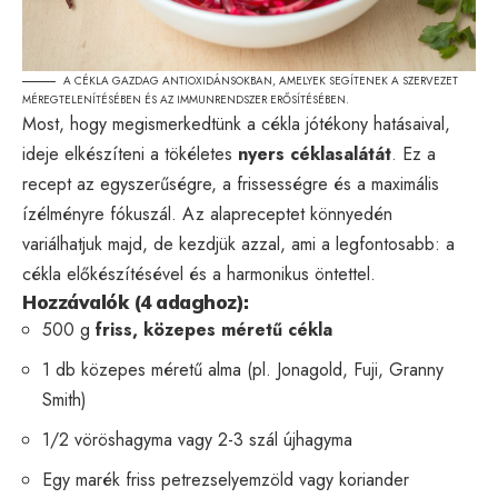
A CÉKLA GAZDAG ANTIOXIDÁNSOKBAN, AMELYEK SEGÍTENEK A SZERVEZET
MÉREGTELENÍTÉSÉBEN ÉS AZ IMMUNRENDSZER ERŐSÍTÉSÉBEN.
Most, hogy megismerkedtünk a cékla jótékony hatásaival,
ideje elkészíteni a tökéletes
nyers céklasalátát
. Ez a
recept az egyszerűségre, a frissességre és a maximális
ízélményre fókuszál. Az alapreceptet könnyedén
variálhatjuk majd, de kezdjük azzal, ami a legfontosabb: a
cékla előkészítésével és a harmonikus öntettel.
Hozzávalók (4 adaghoz):
500 g
friss, közepes méretű cékla
1 db közepes méretű alma (pl. Jonagold, Fuji, Granny
Smith)
1/2 vöröshagyma vagy 2-3 szál újhagyma
Egy marék friss petrezselyemzöld vagy koriander