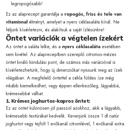
legropogósabb!
Ez az alaprecept garantálja a
ropogós, friss és tele van
vitaminnal
élményt, amelyet a nyers céklasaláta kínál. Ne
féljünk kísérletezni, és alakítsuk a saját ízlésünkre!
Öntet variációk a végtelen ízekért
Az öntet a saláta lelke, és a
nyers céklasaláta
esetében
sem kivétel. Az alapreceptben szereplő citromos-mézes
öntet kiváló kiindulási pont, de számos más variációval is
kísérletezhetünk, hogy új dimenziókat nyissunk meg az ízek
világában. A megfelelő öntettel a cékla földes íze még
inkább kiemelkedhet, vagy éppen ellenkezőleg, lágyabbá,
krémesebbé válhat.
1. Krémes joghurtos-kapros öntet:
Ez az öntet különösen jól passzol azokhoz, akik a lágyabb,
krémesebb textúrákat kedvelik. Keverjünk össze 1 dl natúr
joghurtot vagy tejfölt 1 evőkanál citromlével, 1 evőkanál extra