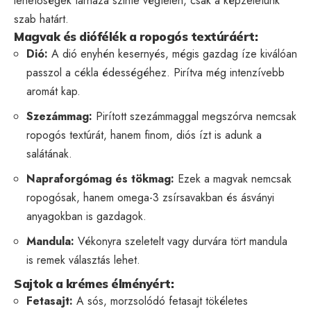
lehetőségek tárháza szinte végtelen, csak a képzeletünk
szab határt.
Magvak és diófélék a ropogós textúráért:
Dió:
A dió enyhén kesernyés, mégis gazdag íze kiválóan
passzol a cékla édességéhez. Pirítva még intenzívebb
aromát kap.
Szezámmag:
Pirított szezámmaggal megszórva nemcsak
ropogós textúrát, hanem finom, diós ízt is adunk a
salátának.
Napraforgómag és tökmag:
Ezek a magvak nemcsak
ropogósak, hanem omega-3 zsírsavakban és ásványi
anyagokban is gazdagok.
Mandula:
Vékonyra szeletelt vagy durvára tört mandula
is remek választás lehet.
Sajtok a krémes élményért:
Fetasajt:
A sós, morzsolódó fetasajt tökéletes