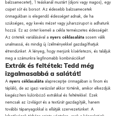
balzsamecetet), 1 teáskanál mustárt (dijoni vagy magos), egy
csipet sót és borsot. Az édesebb balzsamecetek
önmagukban is elegendő édességet adnak, de ha
szükséges, egy kevés mézet vagy juharszirupot is adhatunk
hozzá. Ez az öntet kiemeli a cékla természetes édességét.
Az öntetek variálásával a
nyers céklasaláta
sosem válik
unalmassá, és mindig új ízélményekkel gazdagíthatjuk
étrendünket. A lényeg, hogy merjünk kísérletezni, és találjuk
meg a számunkra legfinomabb kombinációkat!
Extrák és feltétek: Tedd még
izgalmasabbá a salátát!
A
nyers céklasaláta
alapreceptje önmagában is finom és
tápláló, de az igazi varázslat akkor történik, amikor elkezdjük
kiegészíteni különböző extrákkal és feltétekkel. Ezek
nemcsak az ízvilágot és a textúrát gazdagítják, hanem
további tápanyagokkal is ellátják szervezetünket. A