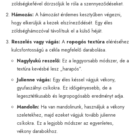
zöldségkefével dörzsöljük le róla a szennyeződéseket.
Hámozás:
A hámozást érdemes kesztyűben végezni,
hogy elkerüljük a kezek elszíneződését. Egy éles
zöldséghámozóval távolítsuk el a külső héját.
Reszelés vagy vágás:
A
ropogós textúra
eléréséhez
kulcsfontosságú a cékla megfelelő darabolása.
Nagylyukú reszelő:
Ez a leggyorsabb módszer, de a
textúra kevésbé lesz „harapós”.
Julienne vágás:
Egy éles késsel vágjuk vékony,
gyufaszálnyi csíkokra. Ez időigényesebb, de a
legesztétikusabb és legropogósabb eredményt adja.
Mandolin:
Ha van mandolinunk, használjuk a vékony
szeletekhez, majd ezeket vágjuk tovább julienne
csíkokra. Ez a legjobb módszer az egyenletes,
vékony darabokhoz.