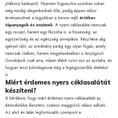
jótékony hatásairól. Nyersen fogyasztva azonban sokan
még mindig idegenkednek tőle, pedig éppen ekkor
érvényesülnek a legjobban a benne rejlő
értékes
tápanyagok és enzimek
. A nyers céklasaláta nemcsak
egy recept, hanem egy filozófia is: a frissesség, az
egyszerűség és az egészség ünneplése. Készítése alig
igényel időt, az eredmény pedig egy olyan fogás, amely
nemcsak ízében, hanem megjelenésében is lenyűgöző.
Gondoljunk csak arra, milyen élénk színt visz az asztalra, és
hogyan teszi különlegessé még a legegyszerűbb ételeket
is.
Miért érdemes nyers céklasalátát
készíteni?
A kérdésre, hogy miért érdemes nyers céklasalátát az
étrendünkbe illeszteni, számos meggyőző válasz adható.
Az első és talán legfontosabb szempont a