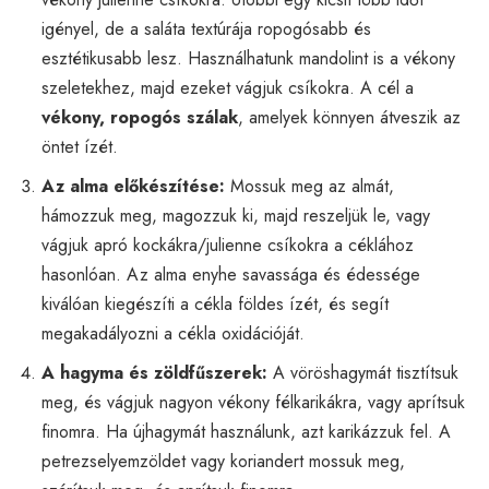
igényel, de a saláta textúrája ropogósabb és
esztétikusabb lesz. Használhatunk mandolint is a vékony
szeletekhez, majd ezeket vágjuk csíkokra. A cél a
vékony, ropogós szálak
, amelyek könnyen átveszik az
öntet ízét.
Az alma előkészítése:
Mossuk meg az almát,
hámozzuk meg, magozzuk ki, majd reszeljük le, vagy
vágjuk apró kockákra/julienne csíkokra a céklához
hasonlóan. Az alma enyhe savassága és édessége
kiválóan kiegészíti a cékla földes ízét, és segít
megakadályozni a cékla oxidációját.
A hagyma és zöldfűszerek:
A vöröshagymát tisztítsuk
meg, és vágjuk nagyon vékony félkarikákra, vagy aprítsuk
finomra. Ha újhagymát használunk, azt karikázzuk fel. A
petrezselyemzöldet vagy koriandert mossuk meg,