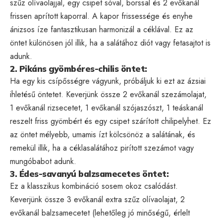
szűz olívaolajjal, egy csipet sóval, borssal és 2 evőkanál
frissen aprított kaporral. A kapor frissessége és enyhe
ánizsos íze fantasztikusan harmonizál a céklával. Ez az
öntet különösen jól illik, ha a salátához diót vagy fetasajtot is
adunk.
2. Pikáns gyömbéres-chilis öntet:
Ha egy kis csípősségre vágyunk, próbáljuk ki ezt az ázsiai
ihletésű öntetet. Keverjünk össze 2 evőkanál szezámolajat,
1 evőkanál rizsecetet, 1 evőkanál szójaszószt, 1 teáskanál
reszelt friss gyömbért és egy csipet szárított chilipelyhet. Ez
az öntet mélyebb, umamis ízt kölcsönöz a salátának, és
remekül illik, ha a céklasalátához pirított szezámot vagy
mungóbabot adunk.
3. Édes-savanyú balzsamecetes öntet:
Ez a klasszikus kombináció sosem okoz csalódást.
Keverjünk össze 3 evőkanál extra szűz olívaolajat, 2
evőkanál balzsamecetet (lehetőleg jó minőségű, érlelt