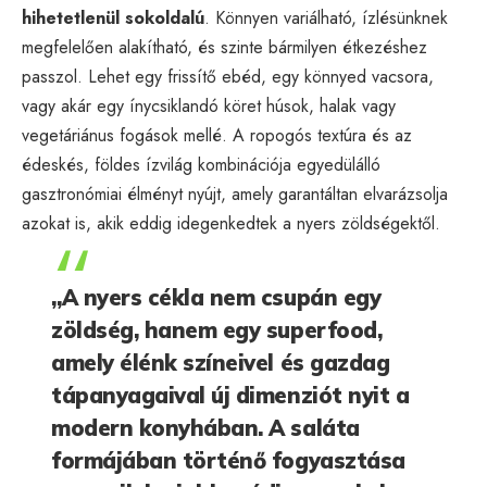
hihetetlenül sokoldalú
. Könnyen variálható, ízlésünknek
megfelelően alakítható, és szinte bármilyen étkezéshez
passzol. Lehet egy frissítő ebéd, egy könnyed vacsora,
vagy akár egy ínycsiklandó köret húsok, halak vagy
vegetáriánus fogások mellé. A ropogós textúra és az
édeskés, földes ízvilág kombinációja egyedülálló
gasztronómiai élményt nyújt, amely garantáltan elvarázsolja
azokat is, akik eddig idegenkedtek a nyers zöldségektől.
„A nyers cékla nem csupán egy
zöldség, hanem egy superfood,
amely élénk színeivel és gazdag
tápanyagaival új dimenziót nyit a
modern konyhában. A saláta
formájában történő fogyasztása