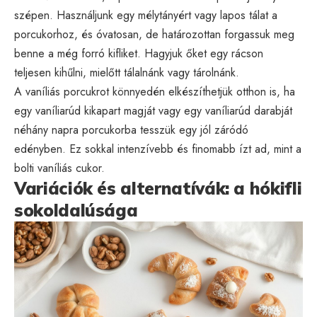
szépen. Használjunk egy mélytányért vagy lapos tálat a
porcukorhoz, és óvatosan, de határozottan forgassuk meg
benne a még forró kifliket. Hagyjuk őket egy rácson
teljesen kihűlni, mielőtt tálalnánk vagy tárolnánk.
A vaníliás porcukrot könnyedén elkészíthetjük otthon is, ha
egy vaníliarúd kikapart magját vagy egy vaníliarúd darabját
néhány napra porcukorba tesszük egy jól záródó
edényben. Ez sokkal intenzívebb és finomabb ízt ad, mint a
bolti vaníliás cukor.
Variációk és alternatívák: a hókifli
sokoldalúsága