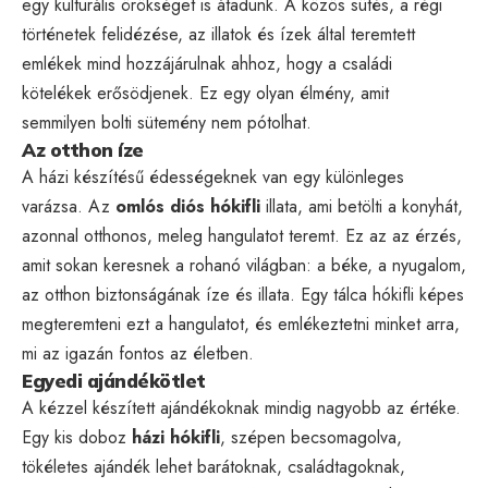
egy kulturális örökséget is átadunk. A közös sütés, a régi
történetek felidézése, az illatok és ízek által teremtett
emlékek mind hozzájárulnak ahhoz, hogy a családi
kötelékek erősödjenek. Ez egy olyan élmény, amit
semmilyen bolti sütemény nem pótolhat.
Az otthon íze
A házi készítésű édességeknek van egy különleges
varázsa. Az
omlós diós hókifli
illata, ami betölti a konyhát,
azonnal otthonos, meleg hangulatot teremt. Ez az az érzés,
amit sokan keresnek a rohanó világban: a béke, a nyugalom,
az otthon biztonságának íze és illata. Egy tálca hókifli képes
megteremteni ezt a hangulatot, és emlékeztetni minket arra,
mi az igazán fontos az életben.
Egyedi ajándékötlet
A kézzel készített ajándékoknak mindig nagyobb az értéke.
Egy kis doboz
házi hókifli
, szépen becsomagolva,
tökéletes ajándék lehet barátoknak, családtagoknak,