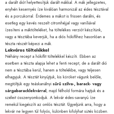
a darált diót helyettesítjük darált mákkal. A mák jellegzetes,
enyhén kesernyés íze kiválóan harmonizál az édes tésztával
és a porcukorral. Érdemes a mákot is frissen darálni, és
esetleg egy kevés reszelt citromhéjjal vagy vaníliával
ízesíteni a máktölteléket, ha töltelékes verziót készítünk,
vagy a tésztába keverjük, ha a diós hókiflihez hasonlóan a
tészta részét képezi a mák.
Lekváros töltelékkel
Néhány recept a hókiflit töltelékkel készíti. Ebben az
esetben a tészta alapja lehet a fenti recept, de a darált dió
nem a tésztába kerül, hanem a töltelékbe, vagy teljesen
elhagyjuk. A tésztát kinyújtjuk, kis köröket vágunk belőle,
megtöltjük egy teáskanálnyi
sűrű szilva-, barack- vagy
sárgabaracklekvárral
, majd félhold formára hajtjuk és a
széleit összenyomkodjuk. A lekvár édes-savanyú íze
remekül kiegészíti az omlós tésztát. Ügyeljünk arra, hogy a
lekvár ne legyen túl folyós, különben kifolyhat sütés közben.