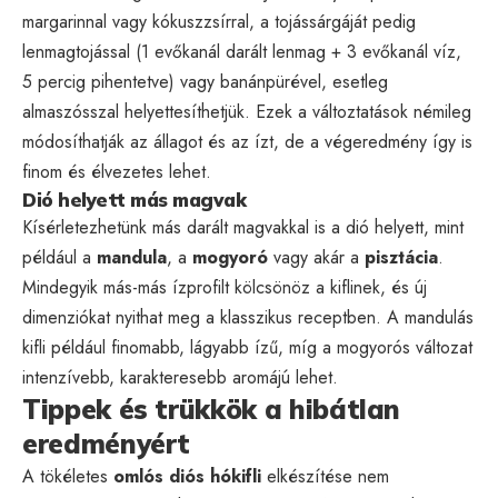
margarinnal vagy kókuszzsírral, a tojássárgáját pedig
lenmagtojással (1 evőkanál darált lenmag + 3 evőkanál víz,
5 percig pihentetve) vagy banánpürével, esetleg
almaszósszal helyettesíthetjük. Ezek a változtatások némileg
módosíthatják az állagot és az ízt, de a végeredmény így is
finom és élvezetes lehet.
Dió helyett más magvak
Kísérletezhetünk más darált magvakkal is a dió helyett, mint
például a
mandula
, a
mogyoró
vagy akár a
pisztácia
.
Mindegyik más-más ízprofilt kölcsönöz a kiflinek, és új
dimenziókat nyithat meg a klasszikus receptben. A mandulás
kifli például finomabb, lágyabb ízű, míg a mogyorós változat
intenzívebb, karakteresebb aromájú lehet.
Tippek és trükkök a hibátlan
eredményért
A tökéletes
omlós diós hókifli
elkészítése nem