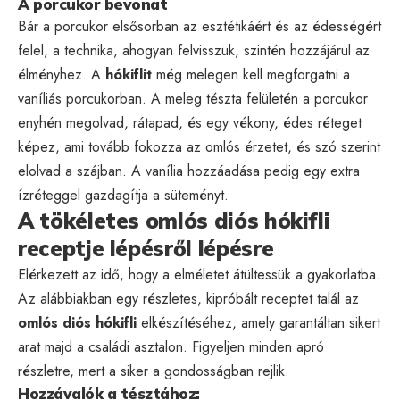
A porcukor bevonat
Bár a porcukor elsősorban az esztétikáért és az édességért
felel, a technika, ahogyan felvisszük, szintén hozzájárul az
élményhez. A
hókiflit
még melegen kell megforgatni a
vaníliás porcukorban. A meleg tészta felületén a porcukor
enyhén megolvad, rátapad, és egy vékony, édes réteget
képez, ami tovább fokozza az omlós érzetet, és szó szerint
elolvad a szájban. A vanília hozzáadása pedig egy extra
ízréteggel gazdagítja a süteményt.
A tökéletes omlós diós hókifli
receptje lépésről lépésre
Elérkezett az idő, hogy a elméletet átültessük a gyakorlatba.
Az alábbiakban egy részletes, kipróbált receptet talál az
omlós diós hókifli
elkészítéséhez, amely garantáltan sikert
arat majd a családi asztalon. Figyeljen minden apró
részletre, mert a siker a gondosságban rejlik.
Hozzávalók a tésztához: