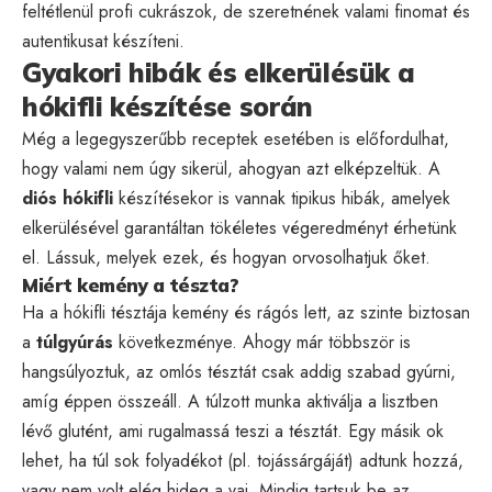
feltétlenül profi cukrászok, de szeretnének valami finomat és
autentikusat készíteni.
Gyakori hibák és elkerülésük a
hókifli készítése során
Még a legegyszerűbb receptek esetében is előfordulhat,
hogy valami nem úgy sikerül, ahogyan azt elképzeltük. A
diós hókifli
készítésekor is vannak tipikus hibák, amelyek
elkerülésével garantáltan tökéletes végeredményt érhetünk
el. Lássuk, melyek ezek, és hogyan orvosolhatjuk őket.
Miért kemény a tészta?
Ha a hókifli tésztája kemény és rágós lett, az szinte biztosan
a
túlgyúrás
következménye. Ahogy már többször is
hangsúlyoztuk, az omlós tésztát csak addig szabad gyúrni,
amíg éppen összeáll. A túlzott munka aktiválja a lisztben
lévő glutént, ami rugalmassá teszi a tésztát. Egy másik ok
lehet, ha túl sok folyadékot (pl. tojássárgáját) adtunk hozzá,
vagy nem volt elég hideg a vaj. Mindig tartsuk be az