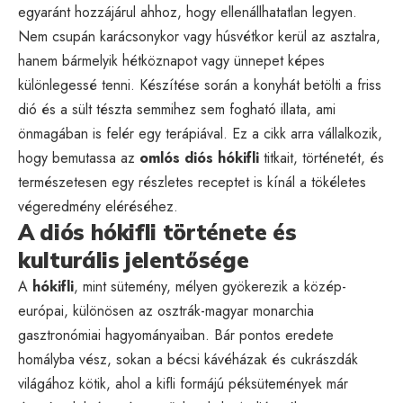
egyaránt hozzájárul ahhoz, hogy ellenállhatatlan legyen.
Nem csupán karácsonykor vagy húsvétkor kerül az asztalra,
hanem bármelyik hétköznapot vagy ünnepet képes
különlegessé tenni. Készítése során a konyhát betölti a friss
dió és a sült tészta semmihez sem fogható illata, ami
önmagában is felér egy terápiával. Ez a cikk arra vállalkozik,
hogy bemutassa az
omlós diós hókifli
titkait, történetét, és
természetesen egy részletes receptet is kínál a tökéletes
végeredmény eléréséhez.
A diós hókifli története és
kulturális jelentősége
A
hókifli
, mint sütemény, mélyen gyökerezik a közép-
európai, különösen az osztrák-magyar monarchia
gasztronómiai hagyományaiban. Bár pontos eredete
homályba vész, sokan a bécsi kávéházak és cukrászdák
világához kötik, ahol a kifli formájú péksütemények már