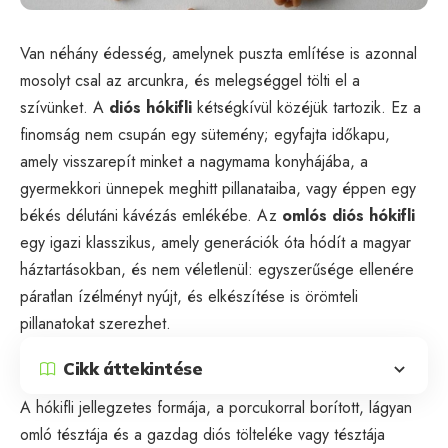
Van néhány édesség, amelynek puszta említése is azonnal
mosolyt csal az arcunkra, és melegséggel tölti el a
szívünket. A
diós hókifli
kétségkívül közéjük tartozik. Ez a
finomság nem csupán egy sütemény; egyfajta időkapu,
amely visszarepít minket a nagymama konyhájába, a
gyermekkori ünnepek meghitt pillanataiba, vagy éppen egy
békés délutáni kávézás emlékébe. Az
omlós diós hókifli
egy igazi klasszikus, amely generációk óta hódít a magyar
háztartásokban, és nem véletlenül: egyszerűsége ellenére
páratlan ízélményt nyújt, és elkészítése is örömteli
pillanatokat szerezhet.
Cikk áttekintése
A hókifli jellegzetes formája, a porcukorral borított, lágyan
omló tésztája és a gazdag diós tölteléke vagy tésztája