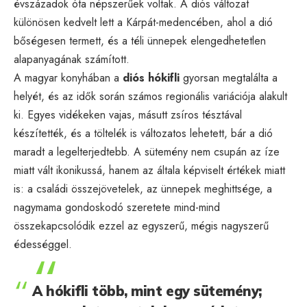
évszázadok óta népszerűek voltak. A diós változat
különösen kedvelt lett a Kárpát-medencében, ahol a dió
bőségesen termett, és a téli ünnepek elengedhetetlen
alapanyagának számított.
A magyar konyhában a
diós hókifli
gyorsan megtalálta a
helyét, és az idők során számos regionális variációja alakult
ki. Egyes vidékeken vajas, másutt zsíros tésztával
készítették, és a töltelék is változatos lehetett, bár a dió
maradt a legelterjedtebb. A sütemény nem csupán az íze
miatt vált ikonikussá, hanem az általa képviselt értékek miatt
is: a családi összejövetelek, az ünnepek meghittsége, a
nagymama gondoskodó szeretete mind-mind
összekapcsolódik ezzel az egyszerű, mégis nagyszerű
édességgel.
A hókifli több, mint egy sütemény;