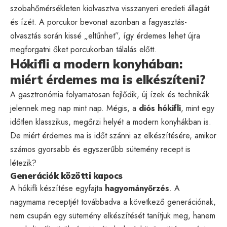
szobahőmérsékleten kiolvasztva visszanyeri eredeti állagát
és ízét. A porcukor bevonat azonban a fagyasztás-
olvasztás során kissé „eltűnhet”, így érdemes lehet újra
megforgatni őket porcukorban tálalás előtt.
Hókifli a modern konyhában:
miért érdemes ma is elkészíteni?
A gasztronómia folyamatosan fejlődik, új ízek és technikák
jelennek meg nap mint nap. Mégis, a
diós hókifli
, mint egy
időtlen klasszikus, megőrzi helyét a modern konyhákban is.
De miért érdemes ma is időt szánni az elkészítésére, amikor
számos gyorsabb és egyszerűbb sütemény recept is
létezik?
Generációk közötti kapocs
A hókifli készítése egyfajta
hagyományőrzés
. A
nagymama receptjét továbbadva a következő generációnak,
nem csupán egy sütemény elkészítését tanítjuk meg, hanem