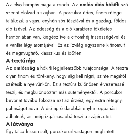
Az első harapás maga a csoda. Az
omlós diós hókifli
szó
szerint elolvad a szájban. A porcukor édes, finom rétege
találkozik a vajas, enyhén sós tésztával és a gazdag, földes
dió ízével. Az édesség és a dió karaktere tökéletes
harmóniában van, kiegészítve a citromhéj frissességével és
a vanília lágy aromájával. Ez az ízvilág egyszerre kifinomult
és megnyugtató, klasszikus és időtlen.
A textúrája
Az
omlósság
a hókifli legjellemzőbb tulajdonsága. A tészta
olyan finom és törékeny, hogy alig kell rágni; szinte magától
szétesik a nyelvünkön. Ez a textúra különösen élvezetessé
teszi, és megkülönbözteti más süteményektől. A porcukor
bevonat tovább fokozza ezt az érzést, egy extra rétegnyi
puhaságot adva. A dió apró darabkái enyhe roppanást
adhatnak, ami még izgalmasabbá teszi a szájérzetet.
A látványa
Egy tálca frissen sült, porcukorral vastagon meghintett