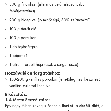
300 g finomliszt (általános célú, alacsonyabb
fehérjetartalmú)
200 g hideg vaj (jó minőségű, 80% zsírtartalmú)
100 g darált dió
100 g porcukor
1 db tojássárgája
1 csipet só
1 citrom reszelt héja (csak a sárga része)
Hozzávalók a forgatáshoz:
150-200 g vaníliás porcukor (lehetőleg házi készítésű
vaníliás cukorral ízesítve)
Elkészítés:
1. A tészta összeállítása:
Egy nagy tálban keverjük össze a
lisztet
, a
darált diót
, a