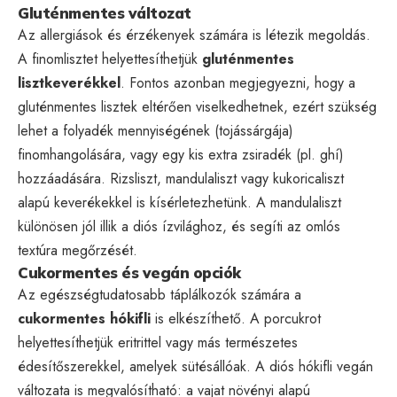
Gluténmentes változat
Az allergiások és érzékenyek számára is létezik megoldás.
A finomlisztet helyettesíthetjük
gluténmentes
lisztkeverékkel
. Fontos azonban megjegyezni, hogy a
gluténmentes lisztek eltérően viselkedhetnek, ezért szükség
lehet a folyadék mennyiségének (tojássárgája)
finomhangolására, vagy egy kis extra zsiradék (pl. ghí)
hozzáadására. Rizsliszt, mandulaliszt vagy kukoricaliszt
alapú keverékekkel is kísérletezhetünk. A mandulaliszt
különösen jól illik a diós ízvilághoz, és segíti az omlós
textúra megőrzését.
Cukormentes és vegán opciók
Az egészségtudatosabb táplálkozók számára a
cukormentes hókifli
is elkészíthető. A porcukrot
helyettesíthetjük eritrittel vagy más természetes
édesítőszerekkel, amelyek sütésállóak. A diós hókifli vegán
változata is megvalósítható: a vajat növényi alapú