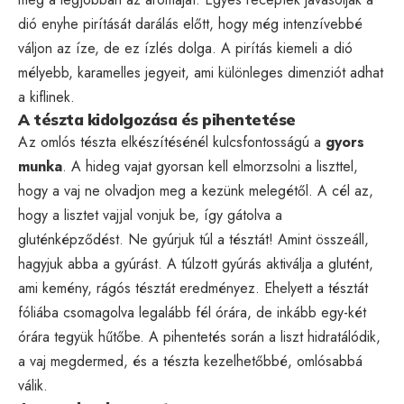
dió enyhe pirítását darálás előtt, hogy még intenzívebbé
váljon az íze, de ez ízlés dolga. A pirítás kiemeli a dió
mélyebb, karamelles jegyeit, ami különleges dimenziót adhat
a kiflinek.
A tészta kidolgozása és pihentetése
Az omlós tészta elkészítésénél kulcsfontosságú a
gyors
munka
. A hideg vajat gyorsan kell elmorzsolni a liszttel,
hogy a vaj ne olvadjon meg a kezünk melegétől. A cél az,
hogy a lisztet vajjal vonjuk be, így gátolva a
gluténképződést. Ne gyúrjuk túl a tésztát! Amint összeáll,
hagyjuk abba a gyúrást. A túlzott gyúrás aktiválja a glutént,
ami kemény, rágós tésztát eredményez. Ehelyett a tésztát
fóliába csomagolva legalább fél órára, de inkább egy-két
órára tegyük hűtőbe. A pihentetés során a liszt hidratálódik,
a vaj megdermed, és a tészta kezelhetőbbé, omlósabbá
válik.