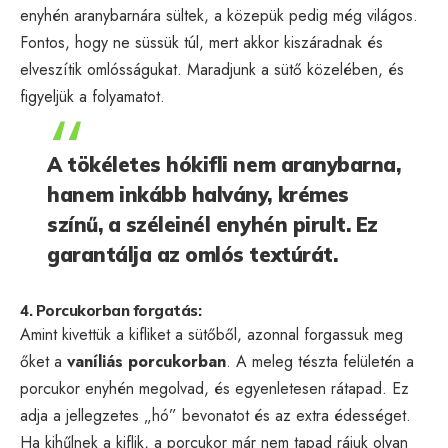
enyhén aranybarnára sültek, a közepük pedig még világos.
Fontos, hogy ne süssük túl, mert akkor kiszáradnak és
elveszítik omlósságukat. Maradjunk a sütő közelében, és
figyeljük a folyamatot.
A tökéletes hókifli nem aranybarna,
hanem inkább halvány, krémes
színű, a széleinél enyhén pirult. Ez
garantálja az omlós textúrát.
4. Porcukorban forgatás:
Amint kivettük a kifliket a sütőből, azonnal forgassuk meg
őket a
vaníliás porcukorban
. A meleg tészta felületén a
porcukor enyhén megolvad, és egyenletesen rátapad. Ez
adja a jellegzetes „hó” bevonatot és az extra édességet.
Ha kihűlnek a kiflik, a porcukor már nem tapad rájuk olyan