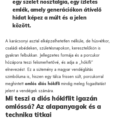
egy szelet nosztalgia, egy ízletes
emlék, amely generációkon átívelő
hidat képez a múlt és a jelen
között.
A karácsonyi asztal elképzelhetetlen nélküle, de húsvétkor,
családi ebédeken, születésnapokon, keresztelőkön is
gyakran felbukkan. Jellegzetes formája és a porcukor
hózápora teszi felismerhetővé, és adja a „hókifli”
elnevezést. Ez a sütemény a magyar vendéglátás
szimbóluma is, hiszen egy tálca frissen sült, porcukorral
meghintett
omlós diós hókifli
mindig meleg fogadtatást
jelent a vendégek számára.
Mi teszi a diós hókiflit igazán
omlóssá? Az alapanyagok és a
technika titkai