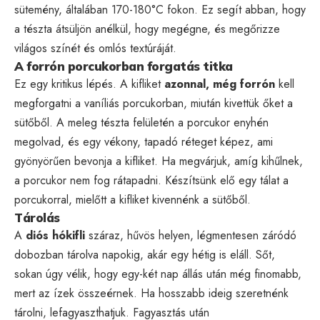
sütemény, általában 170-180°C fokon. Ez segít abban, hogy
a tészta átsüljön anélkül, hogy megégne, és megőrizze
világos színét és omlós textúráját.
A forrón porcukorban forgatás titka
Ez egy kritikus lépés. A kifliket
azonnal, még forrón
kell
megforgatni a vaníliás porcukorban, miután kivettük őket a
sütőből. A meleg tészta felületén a porcukor enyhén
megolvad, és egy vékony, tapadó réteget képez, ami
gyönyörűen bevonja a kifliket. Ha megvárjuk, amíg kihűlnek,
a porcukor nem fog rátapadni. Készítsünk elő egy tálat a
porcukorral, mielőtt a kifliket kivennénk a sütőből.
Tárolás
A
diós hókifli
száraz, hűvös helyen, légmentesen záródó
dobozban tárolva napokig, akár egy hétig is eláll. Sőt,
sokan úgy vélik, hogy egy-két nap állás után még finomabb,
mert az ízek összeérnek. Ha hosszabb ideig szeretnénk
tárolni, lefagyaszthatjuk. Fagyasztás után