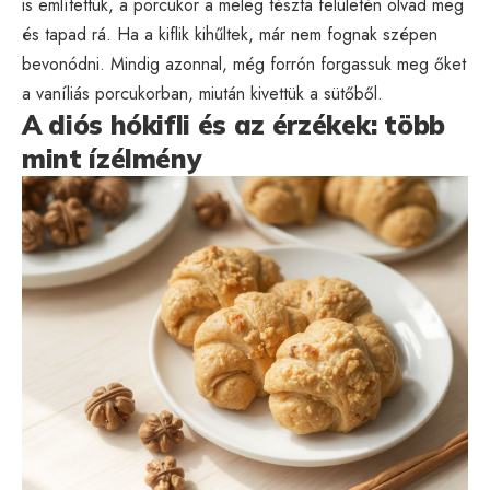
is említettük, a porcukor a meleg tészta felületén olvad meg
és tapad rá. Ha a kiflik kihűltek, már nem fognak szépen
bevonódni. Mindig azonnal, még forrón forgassuk meg őket
a vaníliás porcukorban, miután kivettük a sütőből.
A diós hókifli és az érzékek: több
mint ízélmény