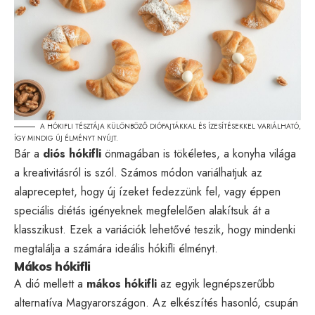
A HÓKIFLI TÉSZTÁJA KÜLÖNBÖZŐ DIÓFAJTÁKKAL ÉS ÍZESÍTÉSEKKEL VARIÁLHATÓ,
ÍGY MINDIG ÚJ ÉLMÉNYT NYÚJT.
Bár a
diós hókifli
önmagában is tökéletes, a konyha világa
a kreativitásról is szól. Számos módon variálhatjuk az
alapreceptet, hogy új ízeket fedezzünk fel, vagy éppen
speciális diétás igényeknek megfelelően alakítsuk át a
klasszikust. Ezek a variációk lehetővé teszik, hogy mindenki
megtalálja a számára ideális hókifli élményt.
Mákos hókifli
A dió mellett a
mákos hókifli
az egyik legnépszerűbb
alternatíva Magyarországon. Az elkészítés hasonló, csupán