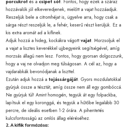
porcukrot
és a
csipet sót
. Fontos, hogy ezek a száraz
hozzávalók jól elkeveredjenek, mielőtt a vajat hozzáadjuk.
Reszeljük bele a citromhéjat is, ügyelve arra, hogy csak a
sárga részt reszeljük le, a fehér, keserű részt kerüljük. Ez a
kis extra aromát ad a kiflinek.
Adjuk hozzá a hideg, kockákra vágott
vajat
. Morzsoljuk el
a vajat a lisztes keverékkel ujjbegyeink segítségével, amíg
morzsás állagú nem lesz. Fontos, hogy gyorsan dolgozzunk,
hogy a vaj ne olvadjon meg túlságosan. A cél az, hogy a
vajdarabkák bevonódjanak a liszttel.
Ezután adjuk hozzá a
tojássárgáját
. Gyors mozdulatokkal
gyúrjuk össze a tésztát, amíg össze nem áll egy gombóccá.
Ne gyúrjuk túl! Amint homogén, tegyük át egy folpackba,
lapítsuk el egy koronggá, és tegyük a hűtőbe legalább 30
percre, de ideális esetben 1-2 órára. A pihentetés
kulcsfontosságú az omlós állag eléréséhez.
2. A kiflik formázása: