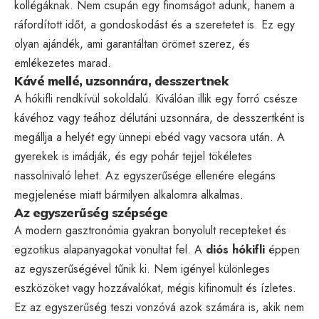
kollégáknak. Nem csupán egy finomságot adunk, hanem a
ráfordított időt, a gondoskodást és a szeretetet is. Ez egy
olyan ajándék, ami garantáltan örömet szerez, és
emlékezetes marad.
Kávé mellé, uzsonnára, desszertnek
A hókifli rendkívül sokoldalú. Kiválóan illik egy forró csésze
kávéhoz vagy teához délutáni uzsonnára, de desszertként is
megállja a helyét egy ünnepi ebéd vagy vacsora után. A
gyerekek is imádják, és egy pohár tejjel tökéletes
nassolnivaló lehet. Az egyszerűsége ellenére elegáns
megjelenése miatt bármilyen alkalomra alkalmas.
Az egyszerűség szépsége
A modern gasztronómia gyakran bonyolult recepteket és
egzotikus alapanyagokat vonultat fel. A
diós hókifli
éppen
az egyszerűségével tűnik ki. Nem igényel különleges
eszközöket vagy hozzávalókat, mégis kifinomult és ízletes.
Ez az egyszerűség teszi vonzóvá azok számára is, akik nem