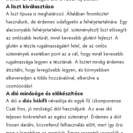
A liszt kiválasztása
A liszt típusa is meghatározó. Általában finomlisztet
használunk, de érdemes odafigyelni a fehérjetartalmára. Egy
alacsonyabb fehérjetartalmú (pl. süteményliszt) liszt elősegíti
az omlósabb textúrát, mivel kevesebb glutént fejleszt. A
glutén a tészta rugalmasságáért felel, de az omlós
sütemények esetében pont az a cél, hogy minél kevesebb
rugalmassága legyen a tésztának. A lisztet mindig érdemes
átszitálni, hogy levegősebb legyen, és könnyebben
elkeveredjen a többi hozzávalóval, elkerülve a
csomósodást.
A dió minősége és előkészítése
A dió a
diós hókifli
névadója és egyik fő ízkomponense.
Csak friss, jó minőségű diót használjunk. Az avas dió
teljesen tönkreteheti az egész süteményt. Érdemes a diót
frissen darálni, közvetlenül felhasználás előtt, mert így őrzi
meg a legjobban az aromáját. Egyes receptek javasolják a