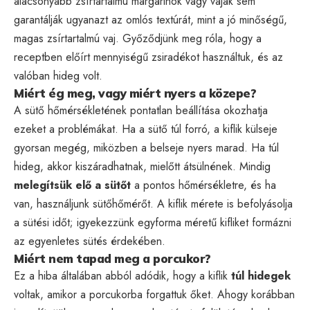
alacsonyabb zsírtartalmú margarinok vagy vajak sem
garantálják ugyanazt az omlós textúrát, mint a jó minőségű,
magas zsírtartalmú vaj. Győződjünk meg róla, hogy a
receptben előírt mennyiségű zsiradékot használtuk, és az
valóban hideg volt.
Miért ég meg, vagy miért nyers a közepe?
A sütő hőmérsékletének pontatlan beállítása okozhatja
ezeket a problémákat. Ha a sütő túl forró, a kiflik külseje
gyorsan megég, miközben a belseje nyers marad. Ha túl
hideg, akkor kiszáradhatnak, mielőtt átsülnének. Mindig
melegítsük elő a sütőt
a pontos hőmérsékletre, és ha
van, használjunk sütőhőmérőt. A kiflik mérete is befolyásolja
a sütési időt; igyekezzünk egyforma méretű kifliket formázni
az egyenletes sütés érdekében.
Miért nem tapad meg a porcukor?
Ez a hiba általában abból adódik, hogy a kiflik
túl hidegek
voltak, amikor a porcukorba forgattuk őket. Ahogy korábban