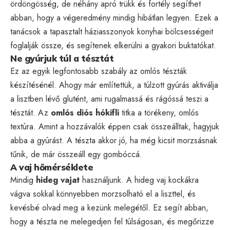
ördöngösség, de néhány apró trükk és fortély segíthet
abban, hogy a végeredmény mindig hibátlan legyen. Ezek a
tanácsok a tapasztalt háziasszonyok konyhai bölcsességeit
foglalják össze, és segítenek elkerülni a gyakori buktatókat.
Ne gyúrjuk túl a tésztát
Ez az egyik legfontosabb szabály az omlós tészták
készítésénél. Ahogy már említettük, a túlzott gyúrás aktiválja
a lisztben lévő glutént, ami rugalmassá és rágóssá teszi a
tésztát. Az
omlós diós hókifli
titka a törékeny, omlós
textúra. Amint a hozzávalók éppen csak összeálltak, hagyjuk
abba a gyúrást. A tészta akkor jó, ha még kicsit morzsásnak
tűnik, de már összeáll egy gombóccá.
A vaj hőmérséklete
Mindig
hideg vajat
használjunk. A hideg vaj kockákra
vágva sokkal könnyebben morzsolható el a liszttel, és
kevésbé olvad meg a kezünk melegétől. Ez segít abban,
hogy a tészta ne melegedjen fel túlságosan, és megőrizze