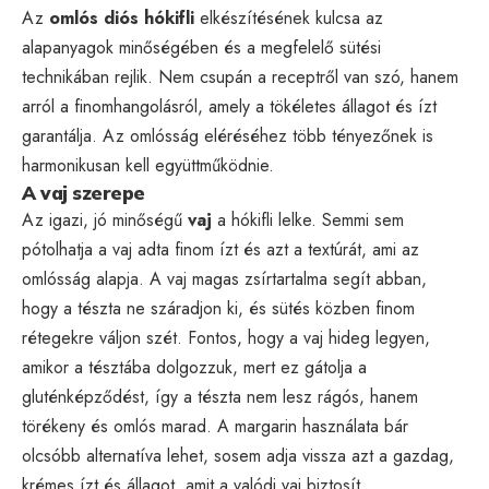
Az
omlós diós hókifli
elkészítésének kulcsa az
alapanyagok minőségében és a megfelelő sütési
technikában rejlik. Nem csupán a receptről van szó, hanem
arról a finomhangolásról, amely a tökéletes állagot és ízt
garantálja. Az omlósság eléréséhez több tényezőnek is
harmonikusan kell együttműködnie.
A vaj szerepe
Az igazi, jó minőségű
vaj
a hókifli lelke. Semmi sem
pótolhatja a vaj adta finom ízt és azt a textúrát, ami az
omlósság alapja. A vaj magas zsírtartalma segít abban,
hogy a tészta ne száradjon ki, és sütés közben finom
rétegekre váljon szét. Fontos, hogy a vaj hideg legyen,
amikor a tésztába dolgozzuk, mert ez gátolja a
gluténképződést, így a tészta nem lesz rágós, hanem
törékeny és omlós marad. A margarin használata bár
olcsóbb alternatíva lehet, sosem adja vissza azt a gazdag,
krémes ízt és állagot, amit a valódi vaj biztosít.