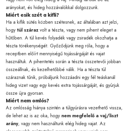
arányokat, és hideg hozzávalókkal dolgozzunk.
Miért esik szét a kifli?
Ha a kiflik sütés közben szétesnek, az általában azt jelzi,
hogy
túl száraz
volt a tészta, vagy nem pihent eleget a
hűtőben. A túl kevés folyadék vagy zsiradék okozhatja a
tészta törékenységét. Győződjünk meg róla, hogy a
receptben előírt mennyiségű tojássárgáját és vajat
használtuk. A pihentetés során a tészta összetevői jobban
összeállnak, és kezelhetőbbé válik. Ha a tészta túl
száraznak tűnik, próbáljunk hozzáadni egy fél teáskanál
hideg vizet vagy egy kevés extra tojássárgáját, és gyúrjuk
össze újra gyorsan.
Miért nem omlós?
Az omlósság hiánya szintén a túlgyúrásra vezethető vissza,
de lehet az is az oka, hogy
nem megfelelő a vaj/liszt
arány
, vagy nem használtunk elég hideg vajat. Az