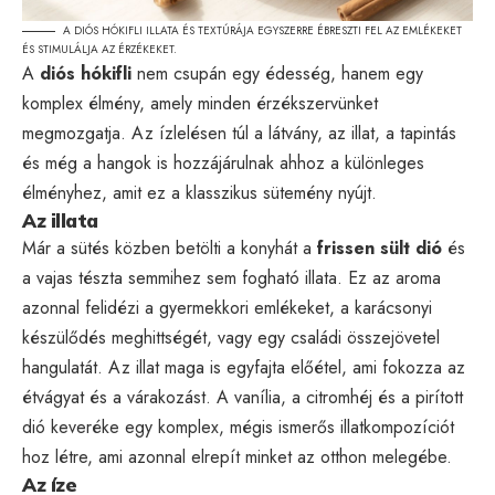
A DIÓS HÓKIFLI ILLATA ÉS TEXTÚRÁJA EGYSZERRE ÉBRESZTI FEL AZ EMLÉKEKET
ÉS STIMULÁLJA AZ ÉRZÉKEKET.
A
diós hókifli
nem csupán egy édesség, hanem egy
komplex élmény, amely minden érzékszervünket
megmozgatja. Az ízlelésen túl a látvány, az illat, a tapintás
és még a hangok is hozzájárulnak ahhoz a különleges
élményhez, amit ez a klasszikus sütemény nyújt.
Az illata
Már a sütés közben betölti a konyhát a
frissen sült dió
és
a vajas tészta semmihez sem fogható illata. Ez az aroma
azonnal felidézi a gyermekkori emlékeket, a karácsonyi
készülődés meghittségét, vagy egy családi összejövetel
hangulatát. Az illat maga is egyfajta előétel, ami fokozza az
étvágyat és a várakozást. A vanília, a citromhéj és a pirított
dió keveréke egy komplex, mégis ismerős illatkompozíciót
hoz létre, ami azonnal elrepít minket az otthon melegébe.
Az íze