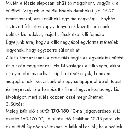
Miután a tészta alaposan lehűlt és megpihent, vegyük ki a
hűtőből. Vágjunk le belőle kisebb darabokat (kb. 15-20
grammosakat, ami körülbelül egy dió nagyságú). Enyhén
lisztezett felületen vagy a tenyerünk között sodorjunk
belőlük kis rudakat, majd hajlítsuk őket kifli formára.
Ügyeljünk arra, hogy a kiflik nagyjából egyforma méretűek
legyenek, hogy egyszerre süljenek át.
A kiflik formázásánál a precizitás segíti az egyenletes sütést
és a szép megjelenést. Ha túl vastagok a kifli végei, akkor
ott nyersebb maradhat, míg ha túl vékonyak, könnyen
megéghetnek. Készítsünk elő egy sütőpapírral bélelt tepsit,
és helyezzük rá a formázott kifliket, hagyva köztük egy kis
távolságot, mert sütés közben kissé megnőhetnek.
3. Sütés:
Melegítsük elő a sütőt
170-180 °C-ra
(légkeveréses sütő
esetén 160-170 °C). A sütési idő általában 10-15 perc, de
ez sütőtől függően változhat. A kiflik akkor jók, ha a széleik