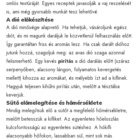
omlós textúráját. Egyes receptek javasolják a vaj reszelését
is, ami még gyorsabb munkát tesz lehetővé.
A dió előkészítése
A dió minősége alapvető. Ha tehetjük, vásároljunk egész
diót, és mi magunk daráljuk le közvetlenül felhasználás előtt.
Így garantáltan friss és aromás lesz. Ha csak darált dióhoz
jutunk hozzá, szagoljuk meg: az avas dió szaga azonnal
felismerhető. Egy kevés
pirítás
a dió darálás előtt (száraz
serpenyőben, alacsony lángon, folyamatos kevergetés
mellett) kihozza az aromákat, és mélyebb ízt ad a kiflinek.
Hagyjuk teljesen kihűlni pirítás után, mielőtt a tésztába
keverjük.
Sütő előmelegítése és hőmérséklete
Mindig melegítsük elő a sütőt a megfelelő hőmérsékletre,
mielőtt betesszük a kifliket. Az egyenletes hőeloszlás
kulcsfontosságú az egyenletes sütéshez. A hókifli
alacsonyabb hőfokon, lassabban sül, mint sok más