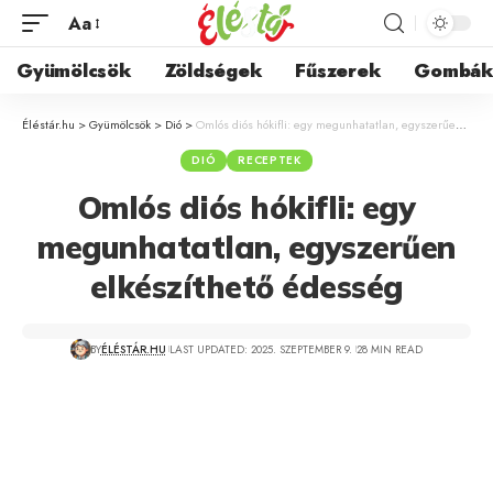
Aa
Gyümölcsök
Zöldségek
Fűszerek
Gombá
Éléstár.hu
>
Gyümölcsök
>
Dió
>
Omlós diós hókifli: egy megunhatatlan, egyszerűen elkészíthető édesség
DIÓ
RECEPTEK
Omlós diós hókifli: egy
megunhatatlan, egyszerűen
elkészíthető édesség
BY
ÉLÉSTÁR.HU
LAST UPDATED: 2025. SZEPTEMBER 9.
28 MIN READ