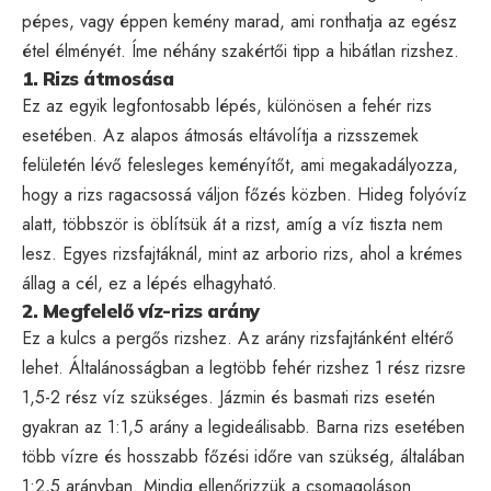
pépes, vagy éppen kemény marad, ami ronthatja az egész
étel élményét. Íme néhány szakértői tipp a hibátlan rizshez.
1. Rizs átmosása
Ez az egyik legfontosabb lépés, különösen a fehér rizs
esetében. Az alapos átmosás eltávolítja a rizsszemek
felületén lévő felesleges keményítőt, ami megakadályozza,
hogy a rizs ragacsossá váljon főzés közben. Hideg folyóvíz
alatt, többször is öblítsük át a rizst, amíg a víz tiszta nem
lesz. Egyes rizsfajtáknál, mint az arborio rizs, ahol a krémes
állag a cél, ez a lépés elhagyható.
2. Megfelelő víz-rizs arány
Ez a kulcs a pergős rizshez. Az arány rizsfajtánként eltérő
lehet. Általánosságban a legtöbb fehér rizshez 1 rész rizsre
1,5-2 rész víz szükséges. Jázmin és basmati rizs esetén
gyakran az 1:1,5 arány a legideálisabb. Barna rizs esetében
több vízre és hosszabb főzési időre van szükség, általában
1:2,5 arányban. Mindig ellenőrizzük a csomagoláson