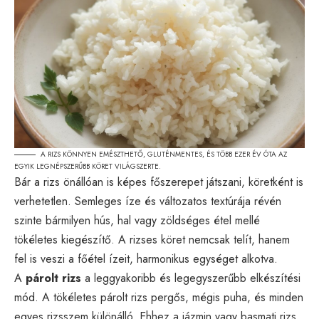
A RIZS KÖNNYEN EMÉSZTHETŐ, GLUTÉNMENTES, ÉS TÖBB EZER ÉV ÓTA AZ
EGYIK LEGNÉPSZERŰBB KÖRET VILÁGSZERTE.
Bár a rizs önállóan is képes főszerepet játszani, köretként is
verhetetlen. Semleges íze és változatos textúrája révén
szinte bármilyen hús, hal vagy zöldséges étel mellé
tökéletes kiegészítő. A rizses köret nemcsak telít, hanem
fel is veszi a főétel ízeit, harmonikus egységet alkotva.
A
párolt rizs
a leggyakoribb és legegyszerűbb elkészítési
mód. A tökéletes párolt rizs pergős, mégis puha, és minden
egyes rizsszem különálló. Ehhez a jázmin vagy basmati rizs