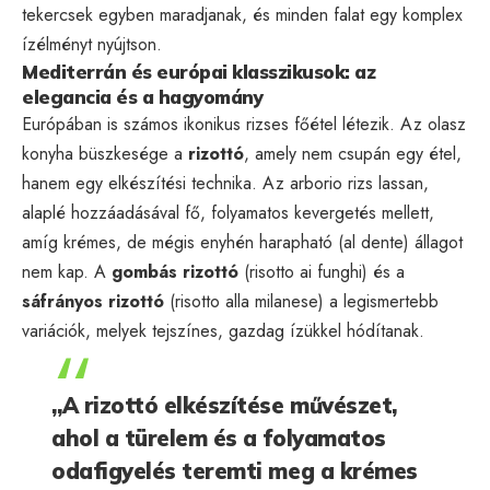
tekercsek egyben maradjanak, és minden falat egy komplex
ízélményt nyújtson.
Mediterrán és európai klasszikusok: az
elegancia és a hagyomány
Európában is számos ikonikus rizses főétel létezik. Az olasz
konyha büszkesége a
rizottó
, amely nem csupán egy étel,
hanem egy elkészítési technika. Az arborio rizs lassan,
alaplé hozzáadásával fő, folyamatos kevergetés mellett,
amíg krémes, de mégis enyhén harapható (al dente) állagot
nem kap. A
gombás rizottó
(risotto ai funghi) és a
sáfrányos rizottó
(risotto alla milanese) a legismertebb
variációk, melyek tejszínes, gazdag ízükkel hódítanak.
„A rizottó elkészítése művészet,
ahol a türelem és a folyamatos
odafigyelés teremti meg a krémes