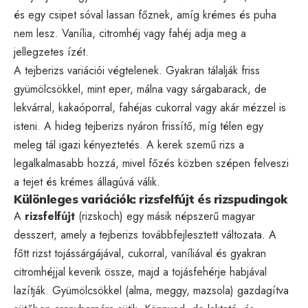
és egy csipet sóval lassan főznek, amíg krémes és puha
nem lesz. Vanília, citromhéj vagy fahéj adja meg a
jellegzetes ízét.
A tejberizs variációi végtelenek. Gyakran tálalják friss
gyümölcsökkel, mint eper, málna vagy sárgabarack, de
lekvárral, kakaóporral, fahéjas cukorral vagy akár mézzel is
isteni. A hideg tejberizs nyáron frissítő, míg télen egy
meleg tál igazi kényeztetés. A kerek szemű rizs a
legalkalmasabb hozzá, mivel főzés közben szépen felveszi
a tejet és krémes állagúvá válik.
Különleges variációk: rizsfelfújt és rizspudingok
A
rizsfelfújt
(rizskoch) egy másik népszerű magyar
desszert, amely a tejberizs továbbfejlesztett változata. A
főtt rizst tojássárgájával, cukorral, vaníliával és gyakran
citromhéjjal keverik össze, majd a tojásfehérje habjával
lazítják. Gyümölcsökkel (alma, meggy, mazsola) gazdagítva