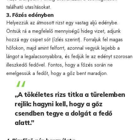
található utasításokat.
3. Főzés edényben
Helyezzük az átmosott rizst egy vastag aljú edénybe.
Öntsük rá a megfelelő mennyiségű hideg vizet, adjunk
hozzá egy csipet sót (ízlés szerint). Forraljuk fel magas
hőfokon, majd amint felforrt, azonnal vegyük lejjebb a
lángot a legalacsonyabbra, és fedjük le az edényt szorosan
illeszkedő fedővel. Fontos, hogy a főzés során ne
emelgessük a fedőt, hogy a gőz bent maradjon.
„A tökéletes rizs titka a türelemben
rejlik: hagyni kell, hogy a gőz
csendben tegye a dolgát a fedő
alatt.”