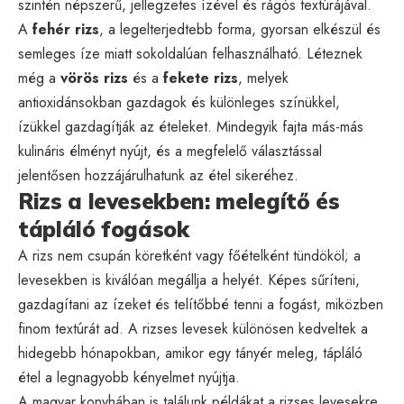
szintén népszerű, jellegzetes ízével és rágós textúrájával.
A
fehér rizs
, a legelterjedtebb forma, gyorsan elkészül és
semleges íze miatt sokoldalúan felhasználható. Léteznek
még a
vörös rizs
és a
fekete rizs
, melyek
antioxidánsokban gazdagok és különleges színükkel,
ízükkel gazdagítják az ételeket. Mindegyik fajta más-más
kulináris élményt nyújt, és a megfelelő választással
jelentősen hozzájárulhatunk az étel sikeréhez.
Rizs a levesekben: melegítő és
tápláló fogások
A rizs nem csupán köretként vagy főételként tündököl; a
levesekben is kiválóan megállja a helyét. Képes sűríteni,
gazdagítani az ízeket és telítőbbé tenni a fogást, miközben
finom textúrát ad. A rizses levesek különösen kedveltek a
hidegebb hónapokban, amikor egy tányér meleg, tápláló
étel a legnagyobb kényelmet nyújtja.
A magyar konyhában is találunk példákat a rizses levesekre.