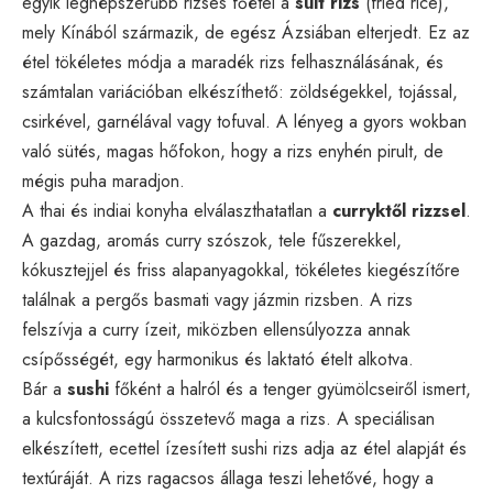
egyik legnépszerűbb rizses főétel a
sült rizs
(fried rice),
mely Kínából származik, de egész Ázsiában elterjedt. Ez az
étel tökéletes módja a maradék rizs felhasználásának, és
számtalan variációban elkészíthető: zöldségekkel, tojással,
csirkével, garnélával vagy tofuval. A lényeg a gyors wokban
való sütés, magas hőfokon, hogy a rizs enyhén pirult, de
mégis puha maradjon.
A thai és indiai konyha elválaszthatatlan a
curryktől rizzsel
.
A gazdag, aromás curry szószok, tele fűszerekkel,
kókusztejjel és friss alapanyagokkal, tökéletes kiegészítőre
találnak a pergős basmati vagy jázmin rizsben. A rizs
felszívja a curry ízeit, miközben ellensúlyozza annak
csípősségét, egy harmonikus és laktató ételt alkotva.
Bár a
sushi
főként a halról és a tenger gyümölcseiről ismert,
a kulcsfontosságú összetevő maga a rizs. A speciálisan
elkészített, ecettel ízesített sushi rizs adja az étel alapját és
textúráját. A rizs ragacsos állaga teszi lehetővé, hogy a