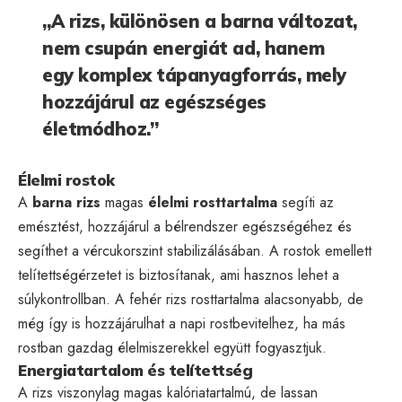
„A rizs, különösen a barna változat,
nem csupán energiát ad, hanem
egy komplex tápanyagforrás, mely
hozzájárul az egészséges
életmódhoz.”
Élelmi rostok
A
barna rizs
magas
élelmi rosttartalma
segíti az
emésztést, hozzájárul a bélrendszer egészségéhez és
segíthet a vércukorszint stabilizálásában. A rostok emellett
telítettségérzetet is biztosítanak, ami hasznos lehet a
súlykontrollban. A fehér rizs rosttartalma alacsonyabb, de
még így is hozzájárulhat a napi rostbevitelhez, ha más
rostban gazdag élelmiszerekkel együtt fogyasztjuk.
Energiatartalom és telítettség
A rizs viszonylag magas kalóriatartalmú, de lassan