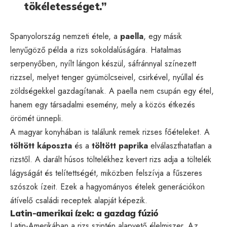
tökéletességet.”
Spanyolország nemzeti étele, a
paella
, egy másik
lenyűgöző példa a rizs sokoldalúságára. Hatalmas
serpenyőben, nyílt lángon készül, sáfránnyal színezett
rizzsel, melyet tenger gyümölcseivel, csirkével, nyúllal és
zöldségekkel gazdagítanak. A paella nem csupán egy étel,
hanem egy társadalmi esemény, mely a közös étkezés
örömét ünnepli.
A magyar konyhában is találunk remek rizses főételeket. A
töltött káposzta
és a
töltött paprika
elválaszthatatlan a
rizstől. A darált húsos töltelékhez kevert rizs adja a töltelék
lágyságát és telítettségét, miközben felszívja a fűszeres
szószok ízeit. Ezek a hagyományos ételek generációkon
átívelő családi receptek alapját képezik.
Latin-amerikai ízek: a gazdag fúzió
Latin-Amerikában a rizs szintén alapvető élelmiszer. Az