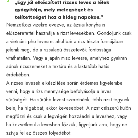
„Egy jól elkészített rizses leves a lélek
gyógyítója, mely melegséget és
telítettséget hoz a hideg napokon.”
Nemzetközi vizekre evezve, az ázsiai konyha is
előszeretettel használja a rizst levesekben. Gondoljunk csak
a vietnámi pho levesre, ahol bár a rizs tészta formájában
jelenik meg, de a rizsalapú összetevők fontossága
vitathatatlan. Vagy a japán miso levesre, amelyhez gyakran
adnak rizsszemeket a textúra és a laktatóbb hatás
érdekében.
A rizses levesek elkészítése során érdemes figyelembe
venni, hogy a rizs mennyisége befolyásolja a leves
sűrűségét. Ha sűrűbb levest szeretnénk, több rizst tegyünk
bele, ha hígabbat, akkor kevesebbet. A rizst célszerű külön
megfőzni és csak a legvégén hozzáadni a leveshez, vagy
ha közvetlenül a levesben főzzük, figyeljünk arra, hogy ne
szívja fel az összes folyadékot.