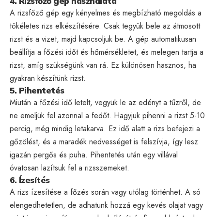
4. Rizsfőző gép használata
A rizsfőző gép egy kényelmes és megbízható megoldás a
tökéletes rizs elkészítésére. Csak tegyük bele az átmosott
rizst és a vizet, majd kapcsoljuk be. A gép automatikusan
beállítja a főzési időt és hőmérsékletet, és melegen tartja a
rizst, amíg szükségünk van rá. Ez különösen hasznos, ha
gyakran készítünk rizst.
5. Pihentetés
Miután a főzési idő letelt, vegyük le az edényt a tűzről, de
ne emeljük fel azonnal a fedőt. Hagyjuk pihenni a rizst 5-10
percig, még mindig letakarva. Ez idő alatt a rizs befejezi a
gőzölést, és a maradék nedvességet is felszívja, így lesz
igazán pergős és puha. Pihentetés után egy villával
óvatosan lazítsuk fel a rizsszemeket.
6. Ízesítés
A rizs ízesítése a főzés során vagy utólag történhet. A só
elengedhetetlen, de adhatunk hozzá egy kevés olajat vagy