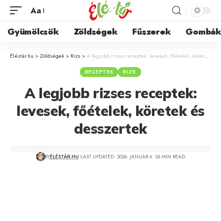
Aa
Gyümölcsök
Zöldségek
Fűszerek
Gombá
Éléstár.hu
>
Zöldségek
>
Rizs
>
A legjobb rizses receptek: levesek, főételek, köretek és desszertek
RECEPTEK
RIZS
A legjobb rizses receptek:
levesek, főételek, köretek és
desszertek
BY
ÉLÉSTÁR.HU
LAST UPDATED: 2026. JANUÁR 6.
26 MIN READ