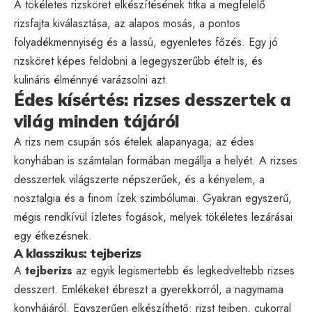
A tökéletes rizsköret elkészítésének titka a megfelelő
rizsfajta kiválasztása, az alapos mosás, a pontos
folyadékmennyiség és a lassú, egyenletes főzés. Egy jó
rizsköret képes feldobni a legegyszerűbb ételt is, és
kulináris élménnyé varázsolni azt.
Édes kísértés: rizses desszertek a
világ minden tájáról
A rizs nem csupán sós ételek alapanyaga; az édes
konyhában is számtalan formában megállja a helyét. A rizses
desszertek világszerte népszerűek, és a kényelem, a
nosztalgia és a finom ízek szimbólumai. Gyakran egyszerű,
mégis rendkívül ízletes fogások, melyek tökéletes lezárásai
egy étkezésnek.
A klasszikus: tejberizs
A
tejberizs
az egyik legismertebb és legkedveltebb rizses
desszert. Emlékeket ébreszt a gyerekkorról, a nagymama
konyhájáról. Egyszerűen elkészíthető: rizst tejben, cukorral