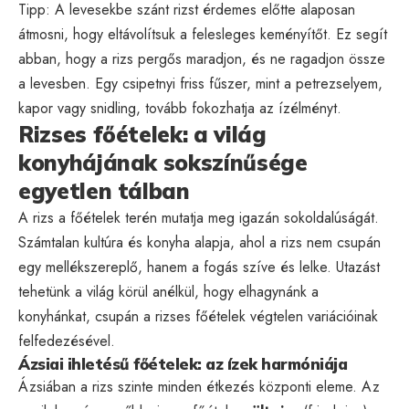
Tipp: A levesekbe szánt rizst érdemes előtte alaposan
átmosni, hogy eltávolítsuk a felesleges keményítőt. Ez segít
abban, hogy a rizs pergős maradjon, és ne ragadjon össze
a levesben. Egy csipetnyi friss fűszer, mint a petrezselyem,
kapor vagy snidling, tovább fokozhatja az ízélményt.
Rizses főételek: a világ
konyhájának sokszínűsége
egyetlen tálban
A rizs a főételek terén mutatja meg igazán sokoldalúságát.
Számtalan kultúra és konyha alapja, ahol a rizs nem csupán
egy mellékszereplő, hanem a fogás szíve és lelke. Utazást
tehetünk a világ körül anélkül, hogy elhagynánk a
konyhánkat, csupán a rizses főételek végtelen variációinak
felfedezésével.
Ázsiai ihletésű főételek: az ízek harmóniája
Ázsiában a rizs szinte minden étkezés központi eleme. Az