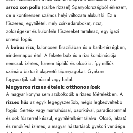
arroz con pollo
(csirke rizzsel) Spanyolországból érkezett,
de a kontinensen számos helyi változata alakult ki. Ez a
fűszeres, egytálétel, mely csirkedarabokat, rizst,
zöldségeket és különféle fűszereket tartalmaz, egy igazi
ünnepi fogás.
A
babos rizs
, különösen Brazíliában és a Karib-térségben,
mindennapos étel. A fekete bab és a rizs kombinációja
nemcsak ízletes, hanem tápláló és olcsó is, így milliók
számára biztosít alapvető tápanyagokat. Gyakran
fogyasztják sült hússal vagy hallal.
Magyaros rizses ételek: otthonos ízek
A magyar konyha sem szűkölködik a rizses főételekben. A
rizses hús
az egyik legegyszerűbb, mégis legkedveltebb
fogás. Sertés- vagy marhahússal, paprikával, paradicsommal
és sok fűszerrel készül, egytálételként tálalva. Olcsó, laktató
és rendkívül ízletes, a magyar háztartások gyakori vendége.