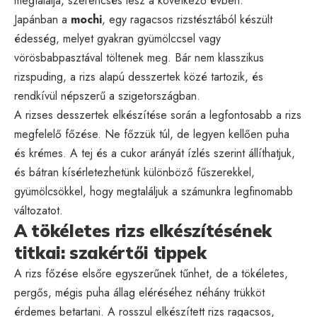
megtalálja, szerencsés lesz a következő évben.
Japánban a
mochi
, egy ragacsos rizstésztából készült
édesség, melyet gyakran gyümölccsel vagy
vörösbabpasztával töltenek meg. Bár nem klasszikus
rizspuding, a rizs alapú desszertek közé tartozik, és
rendkívül népszerű a szigetországban.
A rizses desszertek elkészítése során a legfontosabb a rizs
megfelelő főzése. Ne főzzük túl, de legyen kellően puha
és krémes. A tej és a cukor arányát ízlés szerint állíthatjuk,
és bátran kísérletezhetünk különböző fűszerekkel,
gyümölcsökkel, hogy megtaláljuk a számunkra legfinomabb
változatot.
A tökéletes rizs elkészítésének
titkai: szakértői tippek
A rizs főzése elsőre egyszerűnek tűnhet, de a tökéletes,
pergős, mégis puha állag eléréséhez néhány trükköt
érdemes betartani. A rosszul elkészített rizs ragacsos,