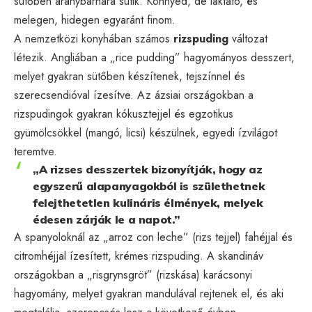
sütőben aranybarnára sütik. Könnyed, de laktató, és
melegen, hidegen egyaránt finom.
A nemzetközi konyhában számos
rizspuding
változat
létezik. Angliában a „rice pudding” hagyományos desszert,
melyet gyakran sütőben készítenek, tejszínnel és
szerecsendióval ízesítve. Az ázsiai országokban a
rizspudingok gyakran kókusztejjel és egzotikus
gyümölcsökkel (mangó, licsi) készülnek, egyedi ízvilágot
teremtve.
„A rizses desszertek bizonyítják, hogy az
egyszerű alapanyagokból is születhetnek
felejthetetlen kulináris élmények, melyek
édesen zárják le a napot.”
A spanyoloknál az „arroz con leche” (rizs tejjel) fahéjjal és
citromhéjjal ízesített, krémes rizspuding. A skandináv
országokban a „risgrynsgröt” (rizskása) karácsonyi
hagyomány, melyet gyakran mandulával rejtenek el, és aki