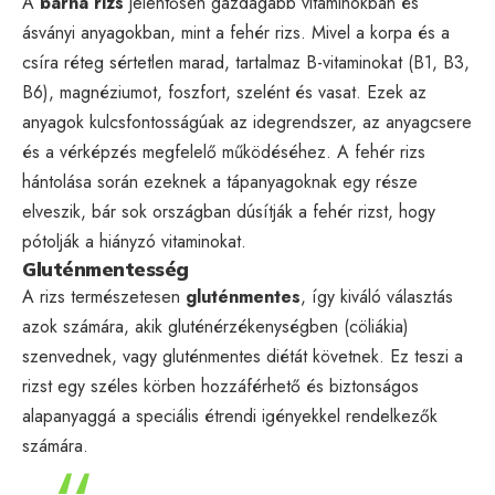
A
barna rizs
jelentősen gazdagabb vitaminokban és
ásványi anyagokban, mint a fehér rizs. Mivel a korpa és a
csíra réteg sértetlen marad, tartalmaz B-vitaminokat (B1, B3,
B6), magnéziumot, foszfort, szelént és vasat. Ezek az
anyagok kulcsfontosságúak az idegrendszer, az anyagcsere
és a vérképzés megfelelő működéséhez. A fehér rizs
hántolása során ezeknek a tápanyagoknak egy része
elveszik, bár sok országban dúsítják a fehér rizst, hogy
pótolják a hiányzó vitaminokat.
Gluténmentesség
A rizs természetesen
gluténmentes
, így kiváló választás
azok számára, akik gluténérzékenységben (cöliákia)
szenvednek, vagy gluténmentes diétát követnek. Ez teszi a
rizst egy széles körben hozzáférhető és biztonságos
alapanyaggá a speciális étrendi igényekkel rendelkezők
számára.