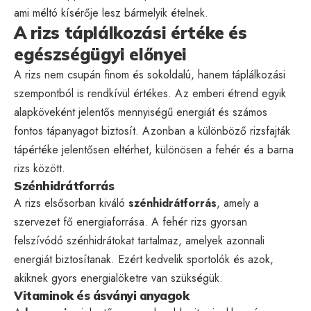
ami méltó kísérője lesz bármelyik ételnek.
A rizs táplálkozási értéke és
egészségügyi előnyei
A rizs nem csupán finom és sokoldalú, hanem táplálkozási
szempontból is rendkívül értékes. Az emberi étrend egyik
alapköveként jelentős mennyiségű energiát és számos
fontos tápanyagot biztosít. Azonban a különböző rizsfajták
tápértéke jelentősen eltérhet, különösen a fehér és a barna
rizs között.
Szénhidrátforrás
A rizs elsősorban kiváló
szénhidrátforrás
, amely a
szervezet fő energiaforrása. A fehér rizs gyorsan
felszívódó szénhidrátokat tartalmaz, amelyek azonnali
energiát biztosítanak. Ezért kedvelik sportolók és azok,
akiknek gyors energialöketre van szükségük.
Vitaminok és ásványi anyagok