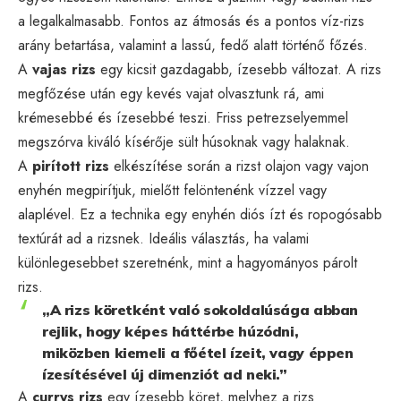
a legalkalmasabb. Fontos az átmosás és a pontos víz-rizs
arány betartása, valamint a lassú, fedő alatt történő főzés.
A
vajas rizs
egy kicsit gazdagabb, ízesebb változat. A rizs
megfőzése után egy kevés vajat olvasztunk rá, ami
krémesebbé és ízesebbé teszi. Friss petrezselyemmel
megszórva kiváló kísérője sült húsoknak vagy halaknak.
A
pirított rizs
elkészítése során a rizst olajon vagy vajon
enyhén megpirítjuk, mielőtt felöntenénk vízzel vagy
alaplével. Ez a technika egy enyhén diós ízt és ropogósabb
textúrát ad a rizsnek. Ideális választás, ha valami
különlegesebbet szeretnénk, mint a hagyományos párolt
rizs.
„A rizs köretként való sokoldalúsága abban
rejlik, hogy képes háttérbe húzódni,
miközben kiemeli a főétel ízeit, vagy éppen
ízesítésével új dimenziót ad neki.”
A
currys rizs
egy ízesebb köret, melyhez a rizs