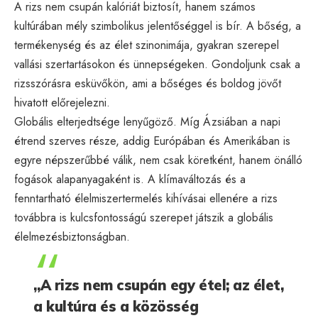
A rizs nem csupán kalóriát biztosít, hanem számos
kultúrában mély szimbolikus jelentőséggel is bír. A bőség, a
termékenység és az élet szinonimája, gyakran szerepel
vallási szertartásokon és ünnepségeken. Gondoljunk csak a
rizsszórásra esküvőkön, ami a bőséges és boldog jövőt
hivatott előrejelezni.
Globális elterjedtsége lenyűgöző. Míg Ázsiában a napi
étrend szerves része, addig Európában és Amerikában is
egyre népszerűbbé válik, nem csak köretként, hanem önálló
fogások alapanyagaként is. A klímaváltozás és a
fenntartható élelmiszertermelés kihívásai ellenére a rizs
továbbra is kulcsfontosságú szerepet játszik a globális
élelmezésbiztonságban.
„A rizs nem csupán egy étel; az élet,
a kultúra és a közösség