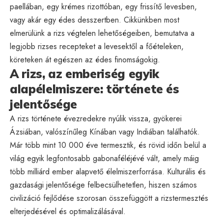
paellában, egy krémes rizottóban, egy frissítő levesben,
vagy akár egy édes desszertben. Cikkünkben most
elmerülünk a rizs végtelen lehetőségeiben, bemutatva a
legjobb rizses recepteket a levesektől a főételeken,
köreteken át egészen az édes finomságokig.
A rizs, az emberiség egyik
alapélelmiszere: története és
jelentősége
A rizs története évezredekre nyúlik vissza, gyökerei
Ázsiában, valószínűleg Kínában vagy Indiában találhatók.
Már több mint 10 000 éve termesztik, és rövid időn belül a
világ egyik legfontosabb gabonaféléjévé vált, amely máig
több milliárd ember alapvető élelmiszerforrása. Kulturális és
gazdasági jelentősége felbecsülhetetlen, hiszen számos
civilizáció fejlődése szorosan összefüggött a rizstermesztés
elterjedésével és optimalizálásával.