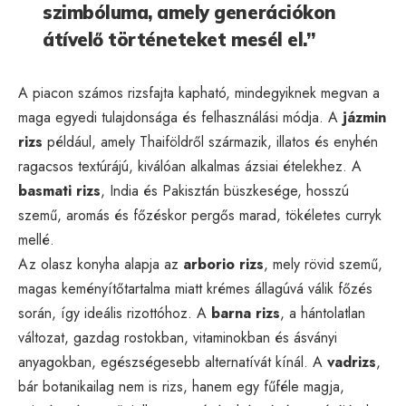
szimbóluma, amely generációkon
átívelő történeteket mesél el.”
A piacon számos rizsfajta kapható, mindegyiknek megvan a
maga egyedi tulajdonsága és felhasználási módja. A
jázmin
rizs
például, amely Thaiföldről származik, illatos és enyhén
ragacsos textúrájú, kiválóan alkalmas ázsiai ételekhez. A
basmati rizs
, India és Pakisztán büszkesége, hosszú
szemű, aromás és főzéskor pergős marad, tökéletes curryk
mellé.
Az olasz konyha alapja az
arborio rizs
, mely rövid szemű,
magas keményítőtartalma miatt krémes állagúvá válik főzés
során, így ideális rizottóhoz. A
barna rizs
, a hántolatlan
változat, gazdag rostokban, vitaminokban és ásványi
anyagokban, egészségesebb alternatívát kínál. A
vadrizs
,
bár botanikailag nem is rizs, hanem egy fűféle magja,