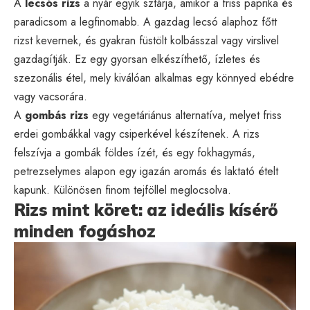
A
lecsós rizs
a nyár egyik sztárja, amikor a friss paprika és
paradicsom a legfinomabb. A gazdag lecsó alaphoz főtt
rizst kevernek, és gyakran füstölt kolbásszal vagy virslivel
gazdagítják. Ez egy gyorsan elkészíthető, ízletes és
szezonális étel, mely kiválóan alkalmas egy könnyed ebédre
vagy vacsorára.
A
gombás rizs
egy vegetáriánus alternatíva, melyet friss
erdei gombákkal vagy csiperkével készítenek. A rizs
felszívja a gombák földes ízét, és egy fokhagymás,
petrezselymes alapon egy igazán aromás és laktató ételt
kapunk. Különösen finom tejföllel meglocsolva.
Rizs mint köret: az ideális kísérő
minden fogáshoz