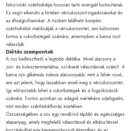
felszívódó szénhidrátjai hosszan tartó energiát biztosítanak.
Ez segít elkerülni a hirtelen vércukorszint-ingadozásokat és
az éhségrohamokat. A rizsben található komplex
szénhidrátok stabilizálják a vércukorszintet, ami különösen
fontos a cukorbetegek számára, amennyiben a barna rizst
választják.
Diétás szempontok
A rizs beilleszthető a legtöbb diétába. Mivel alacsony a
zsír- és koleszterintartalma, szívbarát választásnak számít. A
barna rizs glikémiás indexe alacsonyabb, mint a fehér rizsé,
ami azt jelenti, hogy lassabban emeli meg a vércukorszintet,
így előnyösebb lehet a cukorbetegek és a fogyókúrázók
számára. Fontos azonban az adagok mértékére odafigyelni,
mint minden szénhidrátforrás esetében.
Összességében a rizs egy rendkívül tápláló és egészséges
alapanyag, amely megfelelő választással és elkészítéssel
hozzájárulhat egy kiegyensúlyozott étrendhez és az