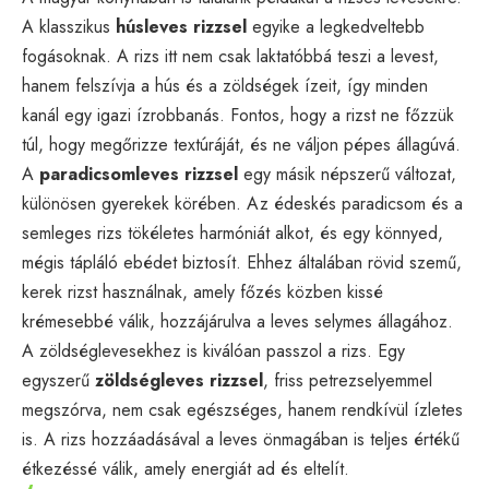
A klasszikus
húsleves rizzsel
egyike a legkedveltebb
fogásoknak. A rizs itt nem csak laktatóbbá teszi a levest,
hanem felszívja a hús és a zöldségek ízeit, így minden
kanál egy igazi ízrobbanás. Fontos, hogy a rizst ne főzzük
túl, hogy megőrizze textúráját, és ne váljon pépes állagúvá.
A
paradicsomleves rizzsel
egy másik népszerű változat,
különösen gyerekek körében. Az édeskés paradicsom és a
semleges rizs tökéletes harmóniát alkot, és egy könnyed,
mégis tápláló ebédet biztosít. Ehhez általában rövid szemű,
kerek rizst használnak, amely főzés közben kissé
krémesebbé válik, hozzájárulva a leves selymes állagához.
A zöldséglevesekhez is kiválóan passzol a rizs. Egy
egyszerű
zöldségleves rizzsel
, friss petrezselyemmel
megszórva, nem csak egészséges, hanem rendkívül ízletes
is. A rizs hozzáadásával a leves önmagában is teljes értékű
étkezéssé válik, amely energiát ad és eltelít.