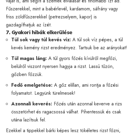
vajat is, ami segíti a szemek elválását és finomabb ízt ad.
Fűszerekkel, mint a babérlevél, kardamom, sáfrány vagy
friss zöldfűszerekkel (petrezselyem, kapor) is
gazdagíthatjuk az ízét.
7. Gyakori hibák elkerülése
Túl sok vagy túl kevés víz:
A túl sok víz pépes, a túl
kevés kemény rizst eredményez. Tartsuk be az arányokat!
Túl magas láng:
A túl gyors főzés kívülről megfőzi,
belülről viszont nyersen hagyja a rizst. Lassú tűzön,
gőzben főzzük.
Fedő emelgetése:
A gőz elillan, ami rontja a főzési
folyamatot. Legyünk türelmesek!
Azonnali keverés:
Főzés után azonnal keverve a rizs
összetörhet és ragacsossá válhat. Pihentessük és csak
utána lazítsuk fel.
Ezekkel a tippekkel bárki képes lesz tökéletes rizst főzni,