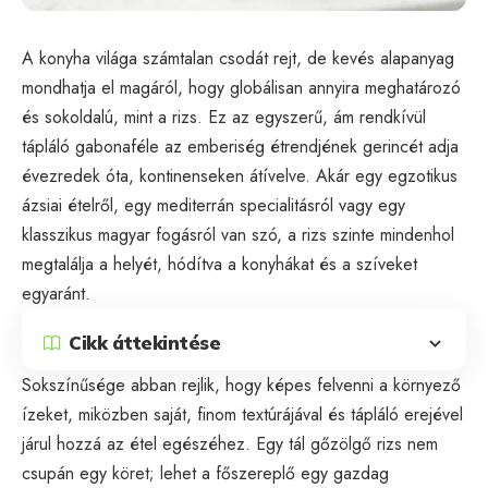
A konyha világa számtalan csodát rejt, de kevés alapanyag
mondhatja el magáról, hogy globálisan annyira meghatározó
és sokoldalú, mint a rizs. Ez az egyszerű, ám rendkívül
tápláló gabonaféle az emberiség étrendjének gerincét adja
évezredek óta, kontinenseken átívelve. Akár egy egzotikus
ázsiai ételről, egy mediterrán specialitásról vagy egy
klasszikus magyar fogásról van szó, a rizs szinte mindenhol
megtalálja a helyét, hódítva a konyhákat és a szíveket
egyaránt.
Cikk áttekintése
Sokszínűsége abban rejlik, hogy képes felvenni a környező
ízeket, miközben saját, finom textúrájával és tápláló erejével
járul hozzá az étel egészéhez. Egy tál gőzölgő rizs nem
csupán egy köret; lehet a főszereplő egy gazdag