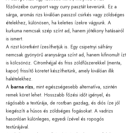
főzővizébe curryport vagy curry pasztát keverünk. Ez a
sárga, aromás rizs kiválóan passzol csirkés vagy zöldséges
ételekhez, különösen, ha keleties ízekre vágyunk. A
kurkuma nemcsak szép színt ad, hanem jótékony hatásairól
is ismert.
A rizst köretként ízesíthetjük is. Egy csipetnyi sáfrány
nemcsak gyönyörű aranysárga színt ad, hanem kifinomult ízt
is kölcsönöz. Citromhéjjal és friss zöldfűszerekkel (menta,
kapor) frissítő köretet készíthetünk, amely kiválóan illik
halételekhez.
A
barna rizs
, mint egészségesebb alternatíva, szintén
remek köret lehet. Hosszabb főzési időt igényel, és
rágósabb a textúrája, de rostban gazdag, és diós íze jól
kiegészíti a húsos és zöldséges fogásokat. A vadrizs
hasonlóan különleges, egyedi ízével és ropogós
textúrájával.