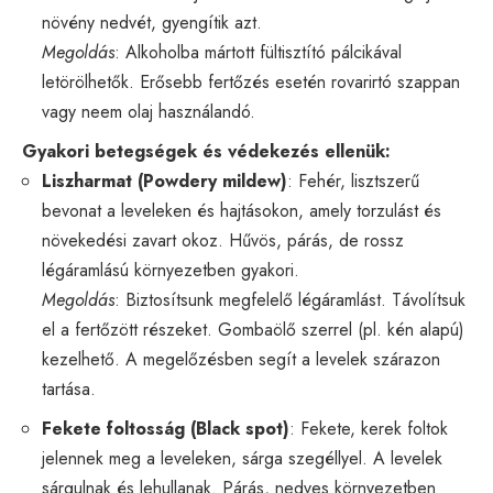
növény nedvét, gyengítik azt.
Megoldás
: Alkoholba mártott fültisztító pálcikával
letörölhetők. Erősebb fertőzés esetén rovarirtó szappan
vagy neem olaj használandó.
Gyakori betegségek és védekezés ellenük:
Liszharmat (Powdery mildew)
: Fehér, lisztszerű
bevonat a leveleken és hajtásokon, amely torzulást és
növekedési zavart okoz. Hűvös, párás, de rossz
légáramlású környezetben gyakori.
Megoldás
: Biztosítsunk megfelelő légáramlást. Távolítsuk
el a fertőzött részeket. Gombaölő szerrel (pl. kén alapú)
kezelhető. A megelőzésben segít a levelek szárazon
tartása.
Fekete foltosság (Black spot)
: Fekete, kerek foltok
jelennek meg a leveleken, sárga szegéllyel. A levelek
sárgulnak és lehullanak. Párás, nedves környezetben