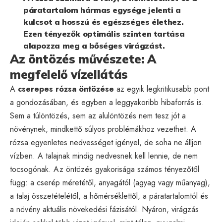
páratartalom hármas egysége jelenti a
kulcsot a hosszú és egészséges élethez.
Ezen tényezők optimális szinten tartása
alapozza meg a bőséges virágzást.
Az öntözés művészete: A
megfelelő vízellátás
A
cserepes rózsa öntözése
az egyik legkritikusabb pont
a gondozásában, és egyben a leggyakoribb hibaforrás is.
Sem a túlöntözés, sem az alulöntözés nem tesz jót a
növénynek, mindkettő súlyos problémákhoz vezethet. A
rózsa egyenletes nedvességet igényel, de soha ne álljon
vízben. A talajnak mindig nedvesnek kell lennie, de nem
tocsogónak. Az öntözés gyakorisága számos tényezőtől
függ: a cserép méretétől, anyagától (agyag vagy műanyag),
a talaj összetételétől, a hőmérséklettől, a páratartalomtól és
a növény aktuális növekedési fázisától. Nyáron, virágzás