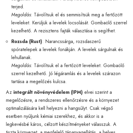
terjed.
Megoldás
: Távolítsuk el és semmisítsük meg a fertőzött
leveleket. Kerüljük a levelek locsolását. Gombaölő szerrel
kezelhető. A rezisztens fajták választása is segíthet.
Rozsda (Rust)
: Narancssárga, rozsdaszerű
spóratelepek a levelek fonákján. A levelek sárgulnak és
lehullanak.
Megoldás
: Távolítsuk el a fertőzött leveleket. Gombaölő
szerrel kezelhető. Jó légáramlás és a levelek szárazon
tartása a megelőzés kulcsa.
Az
integrált növényvédelem (IPM)
elvei szerint a
megelőzésre, a rendszeres ellenőrzésre és a környezet
optimalizálására kell helyezni a hangsúlyt. Csak végső
esetben nyúljunk kémiai szerekhez, és akkor is a
legkevésbé káros, célzott készítményeket válasszuk. A
tiszta környezet, a megfelelő tápanyagellátás, a helyes