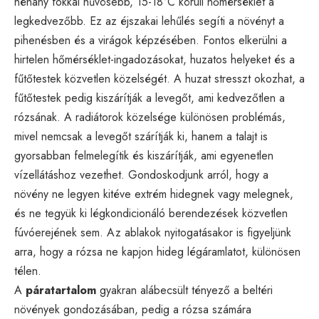
néhány fokkal hűvösebb, 15-18°C körüli hőmérséklet a
legkedvezőbb. Ez az éjszakai lehűlés segíti a növényt a
pihenésben és a virágok képzésében. Fontos elkerülni a
hirtelen hőmérséklet-ingadozásokat, huzatos helyeket és a
fűtőtestek közvetlen közelségét. A huzat stresszt okozhat, a
fűtőtestek pedig kiszárítják a levegőt, ami kedvezőtlen a
rózsának. A radiátorok közelsége különösen problémás,
mivel nemcsak a levegőt szárítják ki, hanem a talajt is
gyorsabban felmelegítik és kiszárítják, ami egyenetlen
vízellátáshoz vezethet. Gondoskodjunk arról, hogy a
növény ne legyen kitéve extrém hidegnek vagy melegnek,
és ne tegyük ki légkondicionáló berendezések közvetlen
fúvóerejének sem. Az ablakok nyitogatásakor is figyeljünk
arra, hogy a rózsa ne kapjon hideg légáramlatot, különösen
télen.
A
páratartalom
gyakran alábecsült tényező a beltéri
növények gondozásában, pedig a rózsa számára