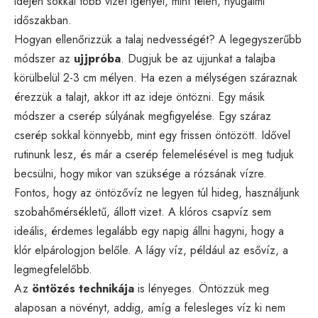
idején sokkal több vizet igényel, mint télen, nyugalmi
időszakban.
Hogyan ellenőrizzük a talaj nedvességét? A legegyszerűbb
módszer az
ujjpróba
. Dugjuk be az ujjunkat a talajba
körülbelül 2-3 cm mélyen. Ha ezen a mélységen száraznak
érezzük a talajt, akkor itt az ideje öntözni. Egy másik
módszer a cserép súlyának megfigyelése. Egy száraz
cserép sokkal könnyebb, mint egy frissen öntözött. Idővel
rutinunk lesz, és már a cserép felemelésével is meg tudjuk
becsülni, hogy mikor van szüksége a rózsának vízre.
Fontos, hogy az öntözővíz ne legyen túl hideg, használjunk
szobahőmérsékletű, állott vizet. A klóros csapvíz sem
ideális, érdemes legalább egy napig állni hagyni, hogy a
klór elpárologjon belőle. A lágy víz, például az esővíz, a
legmegfelelőbb.
Az
öntözés technikája
is lényeges. Öntözzük meg
alaposan a növényt, addig, amíg a felesleges víz ki nem