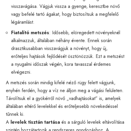
visszavágása. Vágjuk vissza a gyenge, keresztbe növő
vagy befelé tartó ágakat, hogy biztosítsuk a megfelelő
légáramlást.
Fiatalító metszés
: Idősebb, elöregedett növényeknél
alkalmazzuk, általában néhány évente. Ennek során
drasztikusabban visszavágjuk a növényt, hogy új,
erőteljes hajtások fejlődését ösztönözzük. Ezt a metszést
a nyugalmi időszak végén, kora tavasszal érdemes
elvégezni.
A metszés során mindig kifelé néző rügy felett vágjunk,
enyhén ferdén, hogy a víz ne álljon meg a vágási felületen.
Távolítsuk el a gyökérről növő „vadhajtásokat” is, amelyek
általában eltérő levelekkel és erőteljesebb növekedéssel
tűnnek ki.
A
levelek tisztán tartása
és a sárguló levelek eltávolítása
szintén hozzátartozik a rendszeres gondozáshoz. A