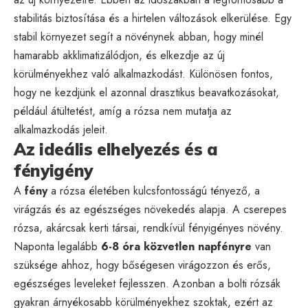
stabilitás biztosítása és a hirtelen változások elkerülése. Egy
stabil környezet segít a növénynek abban, hogy minél
hamarabb akklimatizálódjon, és elkezdje az új
körülményekhez való alkalmazkodást. Különösen fontos,
hogy ne kezdjünk el azonnal drasztikus beavatkozásokat,
például átültetést, amíg a rózsa nem mutatja az
alkalmazkodás jeleit.
Az ideális elhelyezés és a
fényigény
A
fény
a rózsa életében kulcsfontosságú tényező, a
virágzás és az egészséges növekedés alapja. A cserepes
rózsa, akárcsak kerti társai, rendkívül fényigényes növény.
Naponta legalább
6-8 óra közvetlen napfényre
van
szüksége ahhoz, hogy bőségesen virágozzon és erős,
egészséges leveleket fejlesszen. Azonban a bolti rózsák
gyakran árnyékosabb körülményekhez szoktak, ezért az