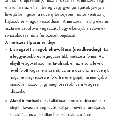
árt, sőt, kifejezetten jót tesz a rózsának. A metszés segít
eltávolítani az elhalt, beteg vagy gyenge ágakat, javítja a
levegő keringését a növény belsejében, és serkenti az új
hajtások és virágok képződését. A metszést mindig éles és
tiszta metszőollóval végezzük, hogy elkerüljük a szövetek
roncsolódását és a fertőzések bejutását.
A
metszés típusai
és ideje:
Elvirágzott virágok eltávolítása (deadheading)
: Ez
a leggyakoribb és legegyszerűbb metszési forma. Az
elnyílt virágokat azonnal távolítsuk el, az első ötlevelű
levél fölött vágva le a szárat. Ez arra ösztönzi a növényt,
hogy ne magképzésre fordítsa energiáját, hanem újabb
bimbókat hozzon, így meghosszabbítva a virágzási
időszakot.
Alakító metszés
: Ezt általában a növekedési időszak
elején, tavasszal végezzük. Célja a növény formájának
kialakítása és a túlzottan hosszú, elágazó ágak