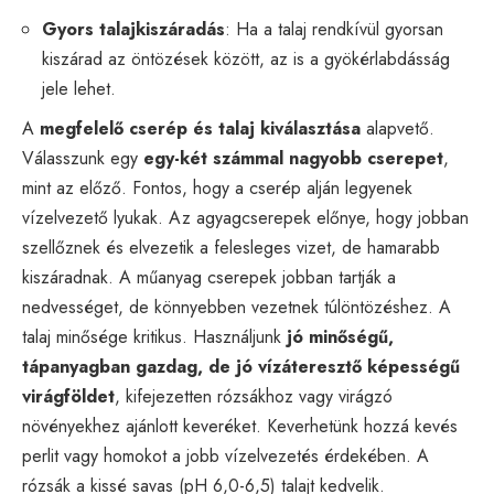
Gyors talajkiszáradás
: Ha a talaj rendkívül gyorsan
kiszárad az öntözések között, az is a gyökérlabdásság
jele lehet.
A
megfelelő cserép és talaj kiválasztása
alapvető.
Válasszunk egy
egy-két számmal nagyobb cserepet
,
mint az előző. Fontos, hogy a cserép alján legyenek
vízelvezető lyukak. Az agyagcserepek előnye, hogy jobban
szellőznek és elvezetik a felesleges vizet, de hamarabb
kiszáradnak. A műanyag cserepek jobban tartják a
nedvességet, de könnyebben vezetnek túlöntözéshez. A
talaj minősége kritikus. Használjunk
jó minőségű,
tápanyagban gazdag, de jó vízáteresztő képességű
virágföldet
, kifejezetten rózsákhoz vagy virágzó
növényekhez ajánlott keveréket. Keverhetünk hozzá kevés
perlit vagy homokot a jobb vízelvezetés érdekében. A
rózsák a kissé savas (pH 6,0-6,5) talajt kedvelik.