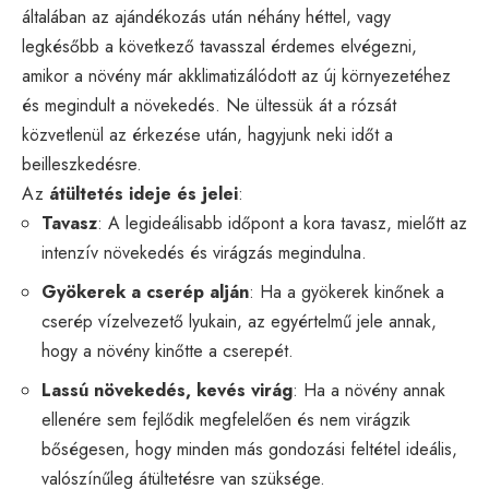
általában az ajándékozás után néhány héttel, vagy
legkésőbb a következő tavasszal érdemes elvégezni,
amikor a növény már akklimatizálódott az új környezetéhez
és megindult a növekedés. Ne ültessük át a rózsát
közvetlenül az érkezése után, hagyjunk neki időt a
beilleszkedésre.
Az
átültetés ideje és jelei
:
Tavasz
: A legideálisabb időpont a kora tavasz, mielőtt az
intenzív növekedés és virágzás megindulna.
Gyökerek a cserép alján
: Ha a gyökerek kinőnek a
cserép vízelvezető lyukain, az egyértelmű jele annak,
hogy a növény kinőtte a cserepét.
Lassú növekedés, kevés virág
: Ha a növény annak
ellenére sem fejlődik megfelelően és nem virágzik
bőségesen, hogy minden más gondozási feltétel ideális,
valószínűleg átültetésre van szüksége.