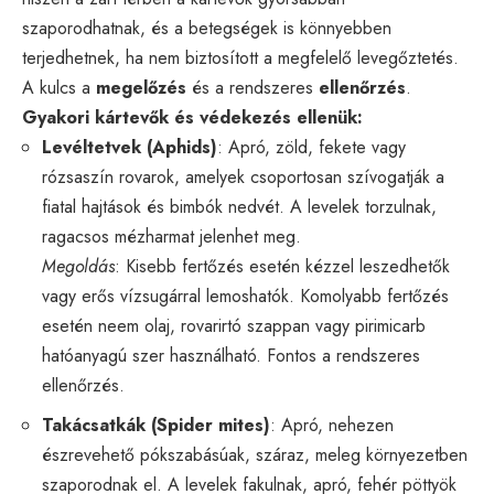
szaporodhatnak, és a betegségek is könnyebben
terjedhetnek, ha nem biztosított a megfelelő levegőztetés.
A kulcs a
megelőzés
és a rendszeres
ellenőrzés
.
Gyakori kártevők és védekezés ellenük:
Levéltetvek (Aphids)
: Apró, zöld, fekete vagy
rózsaszín rovarok, amelyek csoportosan szívogatják a
fiatal hajtások és bimbók nedvét. A levelek torzulnak,
ragacsos mézharmat jelenhet meg.
Megoldás
: Kisebb fertőzés esetén kézzel leszedhetők
vagy erős vízsugárral lemoshatók. Komolyabb fertőzés
esetén neem olaj, rovarirtó szappan vagy pirimicarb
hatóanyagú szer használható. Fontos a rendszeres
ellenőrzés.
Takácsatkák (Spider mites)
: Apró, nehezen
észrevehető pókszabásúak, száraz, meleg környezetben
szaporodnak el. A levelek fakulnak, apró, fehér pöttyök