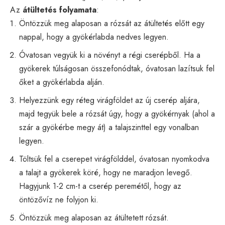
Az
átültetés folyamata
:
Öntözzük meg alaposan a rózsát az átültetés előtt egy
nappal, hogy a gyökérlabda nedves legyen.
Óvatosan vegyük ki a növényt a régi cserépből. Ha a
gyökerek túlságosan összefonódtak, óvatosan lazítsuk fel
őket a gyökérlabda alján.
Helyezzünk egy réteg virágföldet az új cserép aljára,
majd tegyük bele a rózsát úgy, hogy a gyökérnyak (ahol a
szár a gyökérbe megy át) a talajszinttel egy vonalban
legyen.
Töltsük fel a cserepet virágfölddel, óvatosan nyomkodva
a talajt a gyökerek köré, hogy ne maradjon levegő.
Hagyjunk 1-2 cm-t a cserép peremétől, hogy az
öntözővíz ne folyjon ki.
Öntözzük meg alaposan az átültetett rózsát.