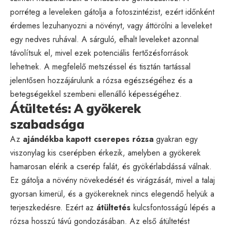
porréteg a leveleken gátolja a fotoszintézist, ezért időnként
érdemes lezuhanyozni a növényt, vagy áttörölni a leveleket
egy nedves ruhával. A sárguló, elhalt leveleket azonnal
távolítsuk el, mivel ezek potenciális fertőzésforrások
lehetnek. A megfelelő metszéssel és tisztán tartással
jelentősen hozzájárulunk a rózsa egészségéhez és a
betegségekkel szembeni ellenálló képességéhez.
Átültetés: A gyökerek
szabadsága
Az
ajándékba kapott cserepes rózsa
gyakran egy
viszonylag kis cserépben érkezik, amelyben a gyökerek
hamarosan elérik a cserép falát, és gyökérlabdássá válnak.
Ez gátolja a növény növekedését és virágzását, mivel a talaj
gyorsan kimerül, és a gyökereknek nincs elegendő helyük a
terjeszkedésre. Ezért az
átültetés
kulcsfontosságú lépés a
rózsa hosszú távú gondozásában. Az első átültetést