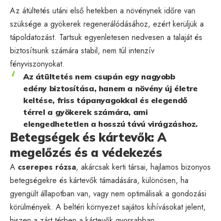
Az átültetés utáni első hetekben a növénynek időre van
szüksége a gyökerek regenerálódásához, ezért kerüljük a
tápoldatozást. Tartsuk egyenletesen nedvesen a talaját és
biztosítsunk számára stabil, nem túl intenzív
fényviszonyokat.
Az átültetés nem csupán egy nagyobb
edény biztosítása, hanem a növény új életre
keltése, friss tápanyagokkal és elegendő
térrel a gyökerek számára, ami
elengedhetetlen a hosszú távú virágzáshoz.
Betegségek és kártevők: A
megelőzés és a védekezés
A
cserepes rózsa
, akárcsak kerti társai, hajlamos bizonyos
betegségekre és kártevők támadására, különösen, ha
gyengült állapotban van, vagy nem optimálisak a gondozási
körülmények. A beltéri környezet sajátos kihívásokat jelent,
hiszen a zárt térben a kártevők gyorsabban