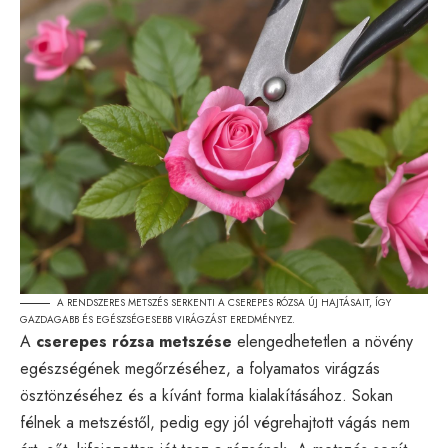
A RENDSZERES METSZÉS SERKENTI A CSEREPES RÓZSA ÚJ HAJTÁSAIT, ÍGY
GAZDAGABB ÉS EGÉSZSÉGESEBB VIRÁGZÁST EREDMÉNYEZ.
A
cserepes rózsa metszése
elengedhetetlen a növény
egészségének megőrzéséhez, a folyamatos virágzás
ösztönzéséhez és a kívánt forma kialakításához. Sokan
félnek a metszéstől, pedig egy jól végrehajtott vágás nem