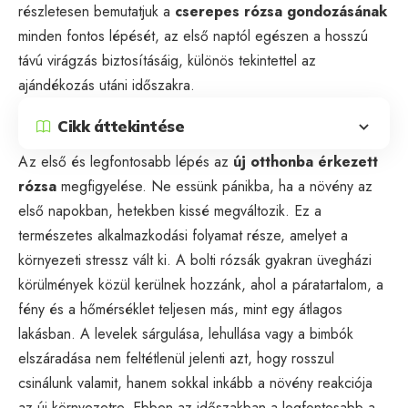
részletesen bemutatjuk a
cserepes rózsa gondozásának
minden fontos lépését, az első naptól egészen a hosszú
távú virágzás biztosításáig, különös tekintettel az
ajándékozás utáni időszakra.
Cikk áttekintése
Az első és legfontosabb lépés az
új otthonba érkezett
rózsa
megfigyelése. Ne essünk pánikba, ha a növény az
első napokban, hetekben kissé megváltozik. Ez a
természetes alkalmazkodási folyamat része, amelyet a
környezeti stressz vált ki. A bolti rózsák gyakran üvegházi
körülmények közül kerülnek hozzánk, ahol a páratartalom, a
fény és a hőmérséklet teljesen más, mint egy átlagos
lakásban. A levelek sárgulása, lehullása vagy a bimbók
elszáradása nem feltétlenül jelenti azt, hogy rosszul
csinálunk valamit, hanem sokkal inkább a növény reakciója
az új környezetre. Ebben az időszakban a legfontosabb a