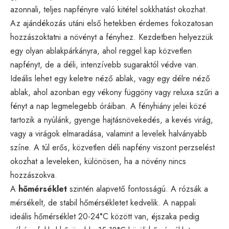
azonnali, teljes napfényre való kitétel sokkhatást okozhat.
Az ajándékozás utáni első hetekben érdemes fokozatosan
hozzászoktatni a növényt a fényhez. Kezdetben helyezzük
egy olyan ablakpárkányra, ahol reggel kap közvetlen
napfényt, de a déli, intenzívebb sugaraktól védve van.
Ideális lehet egy keletre néző ablak, vagy egy délre néző
ablak, ahol azonban egy vékony függöny vagy reluxa szűri a
fényt a nap legmelegebb óráiban. A fényhiány jelei közé
tartozik a nyúlánk, gyenge hajtásnövekedés, a kevés virág,
vagy a virágok elmaradása, valamint a levelek halványabb
színe. A túl erős, közvetlen déli napfény viszont perzselést
okozhat a leveleken, különösen, ha a növény nincs
hozzászokva.
A
hőmérséklet
szintén alapvető fontosságú. A rózsák a
mérsékelt, de stabil hőmérsékletet kedvelik. A nappali
ideális hőmérséklet 20-24°C között van, éjszaka pedig