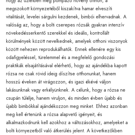
hogy az üzletben még pompázó növény otthon, a
megszokott környezetéből kiszakítva hamar elveszíti
vitalitását, levelei sárgulni kezdenek, bimbói elhervadnak. A
valóság az, hogy a bolti cserepes rózsák gyakran intenzív
növekedésserkentő szerekkel és ideális, kontrollált
körülmények között nevelkednek, amelyek otthoni viszonyok
között nehezen reprodukálhatók. Ennek ellenére egy kis
odafigyeléssel, türelemmel és a megfelelő gondozási
praktikák elsajátításával elérhető, hogy az ajándékba kapott
rózsa ne csak rövid ideig díszítse otthonunkat, hanem
hosszú éveken át virágozzon, és igazi ékévé váljon
lakásunknak vagy erkélyünknek. A célunk, hogy a rózsa ne
csupán túlélje, hanem viruljon, és minden évben újabb és
újabb bimbókkal ajándékozzon meg minket. Ehhez azonban
meg kell értenünk a rózsa alapvető igényeit, és
alkalmazkodnunk kell azokhoz a változásokhoz, amelyeket a
bolti környezetből való átkerülés jelent. A következőkben