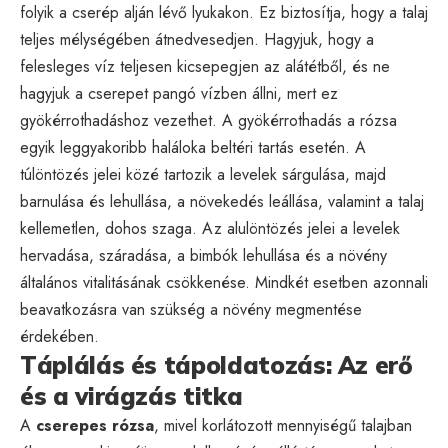
folyik a cserép alján lévő lyukakon. Ez biztosítja, hogy a talaj
teljes mélységében átnedvesedjen. Hagyjuk, hogy a
felesleges víz teljesen kicsepegjen az alátétből, és ne
hagyjuk a cserepet pangó vízben állni, mert ez
gyökérrothadáshoz vezethet. A gyökérrothadás a rózsa
egyik leggyakoribb haláloka beltéri tartás esetén. A
túlöntözés jelei közé tartozik a levelek sárgulása, majd
barnulása és lehullása, a növekedés leállása, valamint a talaj
kellemetlen, dohos szaga. Az alulöntözés jelei a levelek
hervadása, száradása, a bimbók lehullása és a növény
általános vitalitásának csökkenése. Mindkét esetben azonnali
beavatkozásra van szükség a növény megmentése
érdekében.
Táplálás és tápoldatozás: Az erő
és a virágzás titka
A
cserepes rózsa
, mivel korlátozott mennyiségű talajban