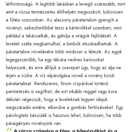
létfontosságú. A legtöbb lakásban a levegő szárazabb, mint
amit a rózsa természetes élőhelyén megszokott, különösen
a fűtési szezonban. Az alacsony páratartalom gyengíti a
növényt, sebezhetőbbé teszi a kártevőkkel szemben, mint
például a takácsatkák, és gátolja a virágok fejlődését. A
levelek széle megbarnulhat, a bimbók elszáradhatnak. A
páratartalom növelésére több módszer is létezik. Az egyik
legegyszerűbb, ha egy tálcára nedves kavicsokat
helyezünk, és erre állítjuk a cserepet úgy, hogy az alja ne
érjen a vízbe. A víz elpárolgása növeli a növény körüli
páratartalmat. Rendszeres, finom vízpárával történő
permetezés is segíthet, de ezt inkább reggel vagy kora
délután végezzük, hogy a leveleknek legyen idejük
megszáradni estére, elkerülve a gombás fertőzéseket. Egy
párologtató készülék is hasznos lehet, különösen, ha több
páraigényes növényünk van.
A rózsa számára a fény, a hőmérséklet és a