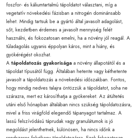
foszfor- és káliumtartalmú tápoldatot választani, míg a
vegetatív növekedési fázisban a nitrogén dominánsabb
lehet. Mindig tartsuk be a gyártó által javasolt adagolást,
sőt, kezdetben érdemes a javasolt mennyiség felét
használni, és fokozatosan emelni, ha a növény jól reagál. A
túladagolás ugyanis éppolyan káros, mint a hiány, és
gyökérégést okozhat.
A
tápoldatozás gyakorisága
a növény állapotától és a
tápoldat típusától függ. Általában hetente vagy kéthetente
javasolt a tápoldatozás a növekedési időszakban. Fontos,
hogy mindig nedves talajra öntözzük a tápoldatot, soha ne
szárazra, mert ez károsíthatja a gyökereket. Az átültetés
utáni első hónapban általában nincs szükség tápoldatozásra,
mivel a friss virágföld elegendő tápanyagot tartalmaz. A
lassú felszívódású táprudak vagy granulátumok is jó
megoldást jelenthetnek, különösen, ha nincs időnk a
rendszeres folyékony tápoldatozásra. Ezek fokozatosan