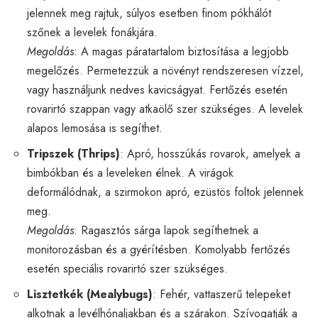
jelennek meg rajtuk, súlyos esetben finom pókhálót
szőnek a levelek fonákjára.
Megoldás
: A magas páratartalom biztosítása a legjobb
megelőzés. Permetezzük a növényt rendszeresen vízzel,
vagy használjunk nedves kavicságyat. Fertőzés esetén
rovarirtó szappan vagy atkaölő szer szükséges. A levelek
alapos lemosása is segíthet.
Tripszek (Thrips)
: Apró, hosszúkás rovarok, amelyek a
bimbókban és a leveleken élnek. A virágok
deformálódnak, a szirmokon apró, ezüstös foltok jelennek
meg.
Megoldás
: Ragasztós sárga lapok segíthetnek a
monitorozásban és a gyérítésben. Komolyabb fertőzés
esetén speciális rovarirtó szer szükséges.
Lisztetkék (Mealybugs)
: Fehér, vattaszerű telepeket
alkotnak a levélhónaljakban és a szárakon. Szívogatják a