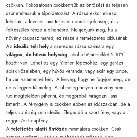
csökken. Fokozatosan csökkentsük az öntözést és teljesen
szüneteltessük a tápoldatozást. A rózsa ekkor elkezdi
lehullatni a leveleit, ami teljesen normális jelenség, és a
felkészülés része a pihenésre. Ne ijedjünk meg, ha a
növény csupasz marad, ez része a természetes ciklusának.
Az
ideális téli hely
a cserepes rózsa számára egy
világos, de hűvös helyiség
, ahol a hőmérséklet 5-10°C
között van. Lehet ez egy fűtetlen lépcsőház, egy garázs
ablak közelében, egy hűvös veranda, vagy akár egy pince,
ha van valamennyi fény. A lényeg, hogy ne fagyjon meg, de
ne is legyen túl meleg. A túl meleg helyen a növény nem
tud megfelelően pihenni, és megpróbál virágozni, ami
kimeríti. A fényigény is csökken ebben az időszakban, de a
teljes sötétség sem ideális. Elegendő a szórt fény, vagy a
reggeli/esti napfény.
A
teleltetés alatti öntözés
minimálisra csökken. Csak