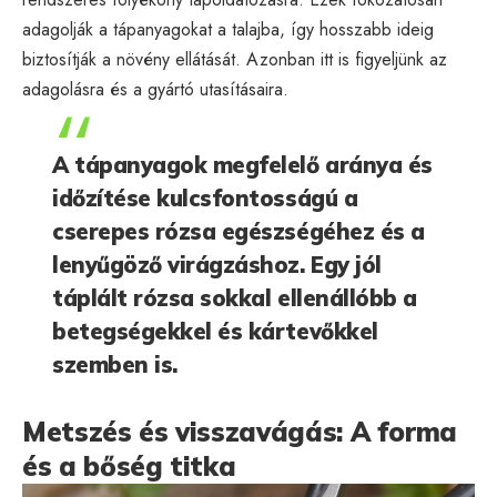
adagolják a tápanyagokat a talajba, így hosszabb ideig
biztosítják a növény ellátását. Azonban itt is figyeljünk az
adagolásra és a gyártó utasításaira.
A tápanyagok megfelelő aránya és
időzítése kulcsfontosságú a
cserepes rózsa egészségéhez és a
lenyűgöző virágzáshoz. Egy jól
táplált rózsa sokkal ellenállóbb a
betegségekkel és kártevőkkel
szemben is.
Metszés és visszavágás: A forma
és a bőség titka