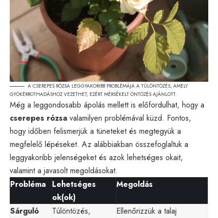
A CSEREPES RÓZSA LEGGYAKORIBB PROBLÉMÁJA A TÚLÖNTÖZÉS, AMELY
GYÖKÉRROTHADÁSHOZ VEZETHET, EZÉRT MÉRSÉKELT ÖNTÖZÉS AJÁNLOTT.
Még a leggondosabb ápolás mellett is előfordulhat, hogy a
cserepes rózsa
valamilyen problémával küzd. Fontos,
hogy időben felismerjük a tüneteket és megtegyük a
megfelelő lépéseket. Az alábbiakban összefoglaltuk a
leggyakoribb jelenségeket és azok lehetséges okait,
valamint a javasolt megoldásokat.
Probléma
Lehetséges
Megoldás
ok(ok)
Sárguló
Túlöntözés,
Ellenőrizzük a talaj