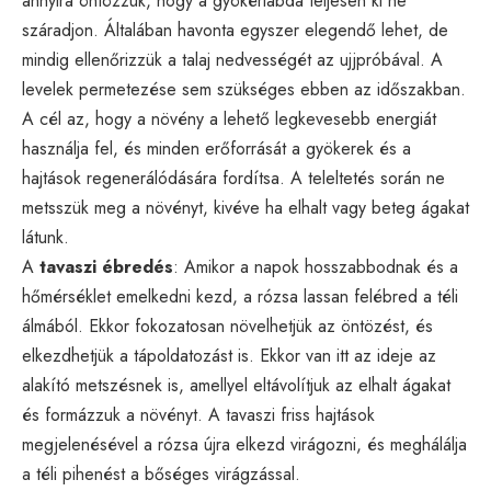
annyira öntözzük, hogy a gyökérlabda teljesen ki ne
száradjon. Általában havonta egyszer elegendő lehet, de
mindig ellenőrizzük a talaj nedvességét az ujjpróbával. A
levelek permetezése sem szükséges ebben az időszakban.
A cél az, hogy a növény a lehető legkevesebb energiát
használja fel, és minden erőforrását a gyökerek és a
hajtások regenerálódására fordítsa. A teleltetés során ne
metsszük meg a növényt, kivéve ha elhalt vagy beteg ágakat
látunk.
A
tavaszi ébredés
: Amikor a napok hosszabbodnak és a
hőmérséklet emelkedni kezd, a rózsa lassan felébred a téli
álmából. Ekkor fokozatosan növelhetjük az öntözést, és
elkezdhetjük a tápoldatozást is. Ekkor van itt az ideje az
alakító metszésnek is, amellyel eltávolítjuk az elhalt ágakat
és formázzuk a növényt. A tavaszi friss hajtások
megjelenésével a rózsa újra elkezd virágozni, és meghálálja
a téli pihenést a bőséges virágzással.