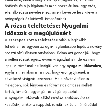
öntözés és a jó légáramlás mind hozzájárulnak egy erős,
ellenálló rózsa neveléséhez, amely kevésbé lesz kitéve a
betegségek és kártevők támadásainak.
A rózsa teleltetése: Nyugalmi
időszak a megújulásért
A
cserepes rózsa teleltetése
talán a leginkább
félreértett és egyben az egyik legfontosabb lépés a növény
hosszú távú életben tartásában. Sokan azt gondolják, hogy
a beltéri rózsák egész évben virágozhatnak, de ez nem
igaz. A rózsáknak szükségük van egy
nyugalmi időszakra
,
egyfajta „téli álomra” ahhoz, hogy erőt gyűjtsenek a
következő virágzási szezonra. Ha a növényt télen is
melegben, sok fényben és folyamatos öntözés mellett
tartjuk, kimerül, legyengül, és végül elpusztul.
A
nyugalmi időszak előkészítése
általában ősszel
kezdődik, amikor a nappalok rövidülnek és a hőmérséklet