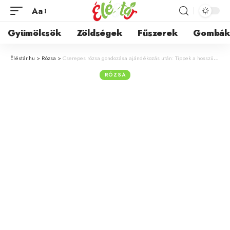
Aa
Gyümölcsök
Zöldségek
Fűszerek
Gombá
Éléstár.hu
>
Rózsa
>
Cserepes rózsa gondozása ajándékozás után: Tippek a hosszú életért és a virágzásért
RÓZSA