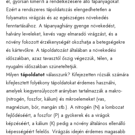
él, gyorsan kimeríti a rendelkezésére álló tápanyagokat.
Ezért a rendszeres tápoldatozás elengedhetetlen a
folyamatos virágzás és az egészséges növekedés
fenntartásához. A tápanyaghiány gyenge növekedést,
halvány leveleket, kevés vagy elmaradó virágzást, és a
növény fokozott érzékenységét okozhatja a betegségekre
és kártevőkre. A tápoldatozást általában a növekedési
időszakban, azaz tavasztól őszig végezzük, télen, a
nyugalmi időszakban szüneteltetjük.
Milyen
tápoldatot
válasszunk? Kifejezetten rózsák számára
kifejlesztett folyékony tápoldatokat érdemes használni,
amelyek kiegyensúlyozott arányban tartalmazzák a makro-
(nitrogén, foszfor, kálium) és mikroelemeket (vas,
magnézium, bór, mangán stb.). A nitrogén (N) a lombozat
fejlődéséért, a foszfor (P) a gyökerek és a virágok
képzéséért, a kálium (K) pedig a növény általános ellenálló
képességéért felelős. Virágzás idején érdemes magasabb