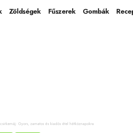
k
Zöldségek
Fűszerek
Gombák
Rece
 csirkemáj: Gyors, zamatos és kiadós étel hétköznapokra