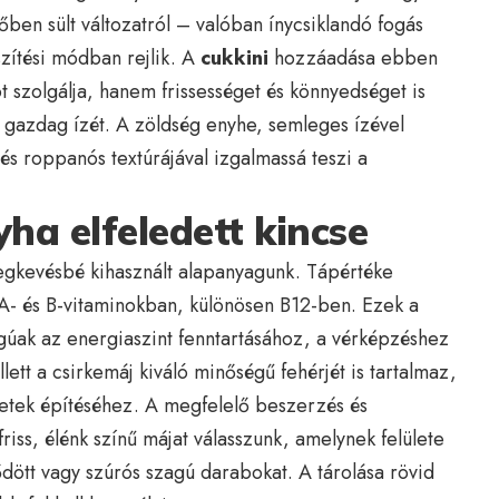
ben sült változatról – valóban ínycsiklandó fogás
szítési módban rejlik. A
cukkini
hozzáadása ebben
 szolgálja, hanem frissességet és könnyedséget is
 gazdag ízét. A zöldség enyhe, semleges ízével
és roppanós textúrájával izgalmassá teszi a
yha elfeledett kincse
legkevésbé kihasznált alapanyagunk. Tápértéke
A- és B-vitaminokban, különösen B12-ben. Ezek a
ágúak az energiaszint fenntartásához, a vérképzéshez
tt a csirkemáj kiváló minőségű fehérjét is tartalmaz,
etek építéséhez. A megfelelő beszerzés és
riss, élénk színű májat válasszunk, amelynek felülete
ződött vagy szúrós szagú darabokat. A tárolása rövid