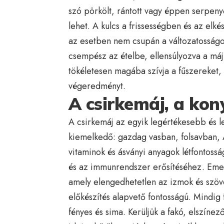
szó pörkölt, rántott vagy éppen serpenyő
lehet. A kulcs a frissességben és az elké
az esetben nem csupán a változatosságot
csempész az ételbe, ellensúlyozva a máj
tökéletesen magába szívja a fűszereket, 
végeredményt.
A csirkemáj, a kon
A csirkemáj az egyik legértékesebb és 
kiemelkedő: gazdag vasban, folsavban, 
vitaminok és ásványi anyagok létfontoss
és az immunrendszer erősítéséhez. Emelle
amely elengedhetetlen az izmok és szöv
előkészítés alapvető fontosságú. Mindig f
fényes és sima. Kerüljük a fakó, elszíne