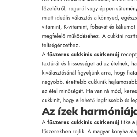
főzelékről, raguról vagy éppen sütemény
miatt ideális választás a könnyed, egész
vitamint, K-vitamint, folsavat és káliumo
megfelelő működéséhez. A cukkini rostta
teltségérzethez.
A
fűszeres cukkinis csirkemáj
receptj
textúrát és frissességet ad az ételnek, h
kiválasztásánál figyeljünk arra, hogy fiat
nagyobb, érettebb cukkinik hajlamosabb
az étel minőségét. Ha van rá mód, kere
cukkinit, hogy a lehető legfrissebb és l
Az ízek harmóniáj
A
fűszeres cukkinis csirkemáj
titka a
fűszerekben rejlik. A magyar konyha alap