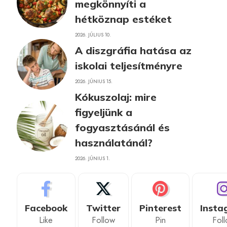
megkönnyíti a
hétköznap estéket
2026. JÚLIUS 10.
A diszgráfia hatása az
iskolai teljesítményre
2026. JÚNIUS 15.
Kókuszolaj: mire
figyeljünk a
fogyasztásánál és
használatánál?
2026. JÚNIUS 1.
Facebook
Twitter
Pinterest
Insta
Like
Follow
Pin
Fol