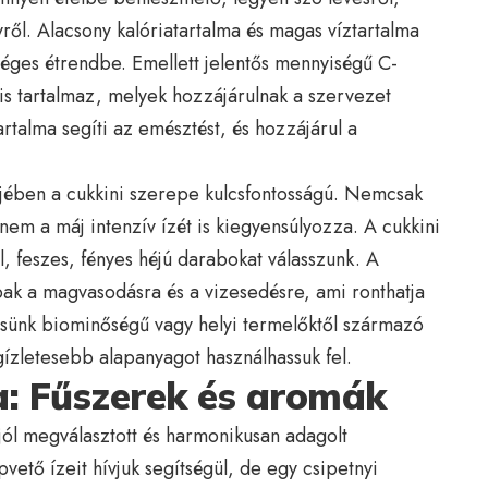
ről. Alacsony kalóriatartalma és magas víztartalma
séges étrendbe. Emellett jelentős mennyiségű C-
t is tartalmaz, melyek hozzájárulnak a szervezet
rtalma segíti az emésztést, és hozzájárul a
ében a cukkini szerepe kulcsfontosságú. Nemcsak
anem a máj intenzív ízét is kiegyensúlyozza. A cukkini
al, feszes, fényes héjú darabokat válasszunk. A
ak a magvasodásra és a vizesedésre, ami ronthatja
ssünk biominőségű vagy helyi termelőktől származó
egízletesebb alapanyagot használhassuk fel.
a: Fűszerek és aromák
 jól megválasztott és harmonikusan adagolt
vető ízeit hívjuk segítségül, de egy csipetnyi