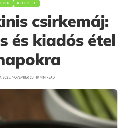
ZEREK
RECEPTEK
inis csirkemáj:
 és kiadós étel
napokra
: 2025. NOVEMBER 20.
18 MIN READ