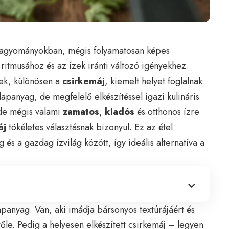
hagyományokban, mégis folyamatosan képes
ritmusához és az ízek iránti változó igényekhez.
ek, különösen a
csirkemáj
, kiemelt helyet foglalnak
apanyag, de megfelelő elkészítéssel igazi kulináris
 de mégis valami
zamatos
,
kiadós
és otthonos ízre
áj
tökéletes választásnak bizonyul. Ez az étel
 és a gazdag ízvilág között, így ideális alternatíva a
anyag. Van, aki imádja bársonyos textúrájáért és
őle. Pedig a helyesen elkészített csirkemáj – legyen