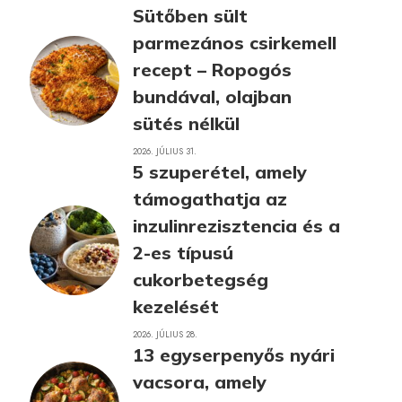
Sütőben sült
parmezános csirkemell
recept – Ropogós
bundával, olajban
sütés nélkül
2026. JÚLIUS 31.
5 szuperétel, amely
támogathatja az
inzulinrezisztencia és a
2-es típusú
cukorbetegség
kezelését
2026. JÚLIUS 28.
13 egyserpenyős nyári
vacsora, amely