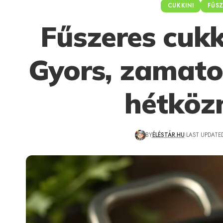
CUKKINI
FŰS
Fűszeres cukk
Gyors, zamatos
hétköz
BY
ÉLÉSTÁR.HU
LAST UPDATED