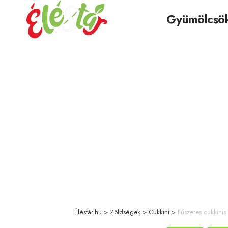
Gyümölcsö
Éléstár.hu
>
Zöldségek
>
Cukkini
>
Fűszeres cukkinis