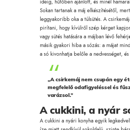
ideig, hűtőben ajánlott, és minél hamarab
Sokan tartanak a máj elkészítésétől, me
leggyakoribb oka a túlsütés. A csirkemáj
pirítani, hogy kívülről szép kérget kapj
vagy sütés hatására a májban lévő fehér
másik gyakori hiba a sózás: a májat mind
a só kivonhatja belőle a nedvességet, é
„A csirkemáj nem csupán egy éte
megfelelő odafigyeléssel és fűs
varázsol.”
A cukkini, a nyár 
A cukkini a nyári konyha egyik legkedve
íze miatt rendkívül sokoldalú, szinte bár