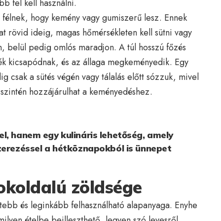
b fel kell használni.
rt félnek, hogy kemény vagy gumiszerű lesz. Ennek
at rövid ideig, magas hőmérsékleten kell sütni vagy
on, belül pedig omlós maradjon. A túl hosszú főzés
jék kicsapódnak, és az állaga megkeményedik. Egy
ig csak a sütés végén vagy tálalás előtt sózzuk, mivel
s szintén hozzájárulhat a keményedéshez.
l, hanem egy kulináris lehetőség, amely
zerezéssel a hétköznapokból is ünnepet
sokoldalú zöldsége
ltebb és leginkább felhasználható alapanyaga. Enyhe
milyen ételbe beilleszthető, legyen szó levesről,