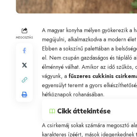
A magyar konyha mélyen gyökerezik a 
MEGOSZTÁS
megújulni, alkalmazkodva a modern élet 
Ebben a sokszínű palettában a belsőség
el. Nem csupán gazdaságos és tápláló al
élménnyé válhat. Amikor az idő szűkös,
vágyunk, a
fűszeres cukkinis csirkem
egyensúlyt teremt a gyors elkészíthetőség
hétköznapok rohanásában.
Cikk áttekintése
A csirkemáj sokak számára megosztó alap
karakteres ízéért, mások idegenkednek t