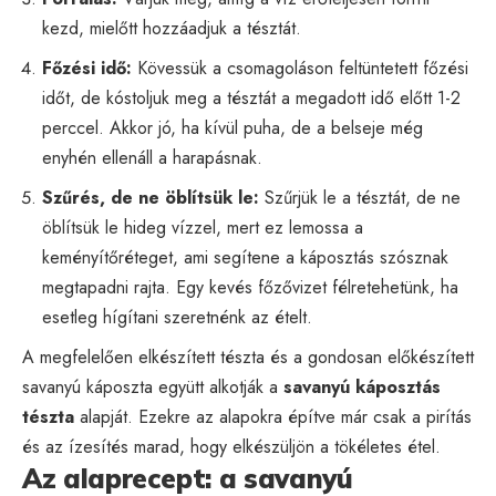
kezd, mielőtt hozzáadjuk a tésztát.
Főzési idő:
Kövessük a csomagoláson feltüntetett főzési
időt, de kóstoljuk meg a tésztát a megadott idő előtt 1-2
perccel. Akkor jó, ha kívül puha, de a belseje még
enyhén ellenáll a harapásnak.
Szűrés, de ne öblítsük le:
Szűrjük le a tésztát, de ne
öblítsük le hideg vízzel, mert ez lemossa a
keményítőréteget, ami segítene a káposztás szósznak
megtapadni rajta. Egy kevés főzővizet félretehetünk, ha
esetleg hígítani szeretnénk az ételt.
A megfelelően elkészített tészta és a gondosan előkészített
savanyú káposzta együtt alkotják a
savanyú káposztás
tészta
alapját. Ezekre az alapokra építve már csak a pirítás
és az ízesítés marad, hogy elkészüljön a tökéletes étel.
Az alaprecept: a savanyú