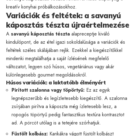
kreatív konyhai próbálkozásokhoz.
Variációk és feltétek: a savanyú
káposztás tészta újraértelmezése
A
savanyú káposztás tészta
alapreceptje kiváló
kiindulópont, de az étel igazi sokoldalúsága a variációk és
feltétek széles skálájában rejlik. Ezekkel a kiegészítőkkel
mindenki megtalálhatja a saját ízlésének megfelelő
változatot, legyen szó húsos, vegetáriánus vagy akár
különlegesebb gourmet megoldásokról.
Húsos variációk: a laktatóbb élményért
Pirított szalonna vagy töpörtyű:
Ez az egyik
legnépszerűbb és legízletesebb kiegészítő. A szalonna
zsírjában pirítva a káposzta még ízletesebb lesz, a
ropogós töpörtyű pedig fantasztikus textúra kontrasztot
ad. A pörcöt utólag is a tetejére szórhatjuk.
Füstölt kolbász:
Karikákra vágott füstölt kolbászt