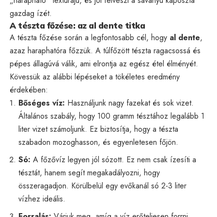
„harapható” textúrájú, és jól felveszi a savanyú káposzta
gazdag ízét.
A tészta főzése: az al dente titka
A tészta főzése során a legfontosabb cél, hogy
al dente
,
azaz haraphatóra főzzük. A túlfőzött tészta ragacsossá és
pépes állagúvá válik, ami elrontja az egész étel élményét.
Kövessük az alábbi lépéseket a tökéletes eredmény
érdekében:
Bőséges víz:
Használjunk nagy fazekat és sok vizet.
Általános szabály, hogy 100 gramm tésztához legalább 1
liter vizet számoljunk. Ez biztosítja, hogy a tészta
szabadon mozoghasson, és egyenletesen főjön.
Só:
A főzővíz legyen jól sózott. Ez nem csak ízesíti a
tésztát, hanem segít megakadályozni, hogy
összeragadjon. Körülbelül egy evőkanál só 2-3 liter
vízhez ideális.
Forralás:
Várjuk meg, amíg a víz erőteljesen forrni