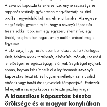
A savanyú káposzta karakteres íze, enyhe savassága és
roppanós textúrája gyökeresen megváltoztatja az étel
profilját, egyedülálló kulináris élményt kínálva. Aki egyszer
megkóstolja, gyakran rájön, hogy a savanyú káposztás
tészta sokkal több, mint egy egyszerű alternatíva; egy
önálló, felejthetetlen fogás, amely méltán érdemli meg a
figyelmet.
A cikk célja, hogy részletesen bemutassa ezt a különleges
ételt, feltárva annak történetét, elkészítési módjait, ízesítési
lehetőségeit és egészségügyi előnyeit. Segítséget nyújtunk
abban, hogyan készíthetjük el a legfinomabb
savanyú
káposztás tésztát
, és hogyan emelhetjük azt a családi
ebédek vagy baráti összejövetelek fénypontjává. Fedezzük
fel együtt a savanyú káposztás tészta gazdag világát!
A klasszikus káposztás tészta
öröksége és a magyar konyhában