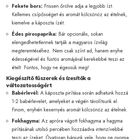
Fekete bors:
Frissen őrölve adja a legjobb ízt.
Kellemes csípősséget és aromát kölcsönöz az ételnek,
kiemelve a káposzta ízét.
Édes pirospaprika:
Bár opcionális, sokan
elengedhetetlennek tartják a magyaros ízvilág
megteremtéséhez. Nem csak színt ad, hanem enyhe
édességével és füstös aromájával kerekebbé teszi az
ételt. Fontos, hogy ne égessük meg!
Kiegészítő fűszerek és ízesítők a
változatosságért
Babérlevél:
A káposzta pirítása során adhatunk hozzá
1-2 babérlevelet, amelyeket a végén távolítsunk el.
Finom, enyhén kesernyés aromát kölcsönöz az ételnek.
Fokhagyma:
Az apróra vágott fokhagyma a hagyma
pirításának utolsó percében hozzáadva intenzívebbé
teszi az ízeket. Óvatosan bánjunk vele, hogy ne nyomja