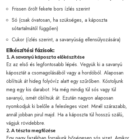
Frissen őrölt fekete bors ízlés szerint
Só (csak óvatosan, ha szükséges, a káposzta
sótartalmától függően)
Cukor (ízlés szerint, a savanyúság ellensúlyozására)
Elkészítési fázisok:
1. A savanyú káposzta előkészítése
Ez az első és legfontosabb lépés. Vegyük ki a savanyú
káposztát a csomagolásából vagy a hordóból. Alaposan
öblítsük át hideg folyóvíz alatt egy szűrőben. Kóstoljunk
meg egy kis darabot. Ha még mindig túl sós vagy túl
savanyú, ismét öblítsük át. Ezután nagyon alaposan
nyomkodjuk ki belőle a felesleges vizet. Minél szárazabb,
annál jobban pirul majd. Ha a káposzta túl hosszú szálú,
vágjuk rövidebbre.
2. A tészta megfőzése
Egy nagy fazékban forraljunk bőségesen sós vizet. Amikor