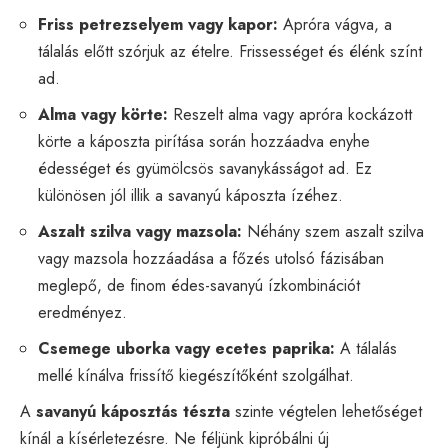
Friss petrezselyem vagy kapor:
Apróra vágva, a
tálalás előtt szórjuk az ételre. Frissességet és élénk színt
ad.
Alma vagy körte:
Reszelt alma vagy apróra kockázott
körte a káposzta pirítása során hozzáadva enyhe
édességet és gyümölcsös savanykásságot ad. Ez
különösen jól illik a savanyú káposzta ízéhez.
Aszalt szilva vagy mazsola:
Néhány szem aszalt szilva
vagy mazsola hozzáadása a főzés utolsó fázisában
meglepő, de finom édes-savanyú ízkombinációt
eredményez.
Csemege uborka vagy ecetes paprika:
A tálalás
mellé kínálva frissítő kiegészítőként szolgálhat.
A
savanyú káposztás tészta
szinte végtelen lehetőséget
kínál a kísérletezésre. Ne féljünk kipróbálni új