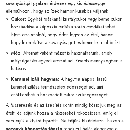
savanyúságát gyakran érdemes egy kis édességgel
ellensúlyozni, hogy az ízek harmonikusabbá váljanak.
Cukor:
Egy-két teáskanál kristálycukor vagy barna cukor
hozzáadása a káposzta pirítása során csodákat tehet.
Nem arra szolgál, hogy édes legyen az étel, hanem
hogy lekerekítse a savanyúságot és kiemelje a többi ízt.
Méz:
Alternatívaként mézet is használhatunk, amely
mélységet és egyedi aromát ad. Kisebb mennyiségben is
hatásos.
Karamellizált hagyma:
A hagyma alapos, lassú
karamellizálása természetes édességet ad, ami
csökkentheti a hozzáadott cukor szükségességét.
A fűszerezés és az ízesítés során mindig kóstoljuk meg az
ételt, és adjunk hozzá a fűszereket fokozatosan, amíg el
nem érjük a kívánt ízprofilt. Ne féljünk kísérletezni, hiszen a
savanyú káposztás tészta
rendkívül hálás alapanyag a