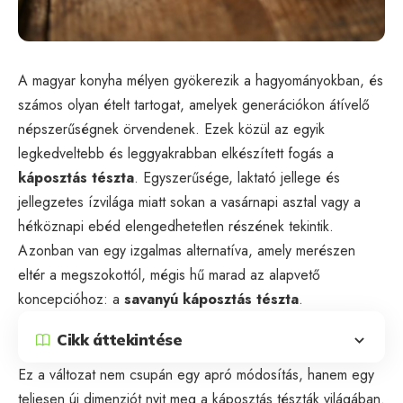
A magyar konyha mélyen gyökerezik a hagyományokban, és
számos olyan ételt tartogat, amelyek generációkon átívelő
népszerűségnek örvendenek. Ezek közül az egyik
legkedveltebb és leggyakrabban elkészített fogás a
káposztás tészta
. Egyszerűsége, laktató jellege és
jellegzetes ízvilága miatt sokan a vasárnapi asztal vagy a
hétköznapi ebéd elengedhetetlen részének tekintik.
Azonban van egy izgalmas alternatíva, amely merészen
eltér a megszokottól, mégis hű marad az alapvető
koncepcióhoz: a
savanyú káposztás tészta
.
Cikk áttekintése
Ez a változat nem csupán egy apró módosítás, hanem egy
teljesen új dimenziót nyit meg a káposztás tészták világában.