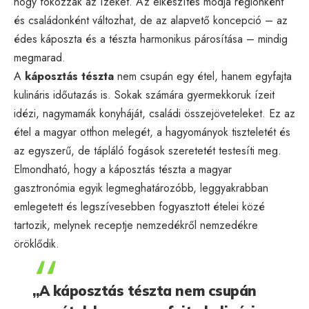
hogy fokozzák az ízeket. Az elkészítés módja régiónként
és családonként változhat, de az alapvető koncepció – az
édes káposzta és a tészta harmonikus párosítása – mindig
megmarad.
A
káposztás tészta
nem csupán egy étel, hanem egyfajta
kulináris időutazás is. Sokak számára gyermekkoruk ízeit
idézi, nagymamák konyháját, családi összejöveteleket. Ez az
étel a magyar otthon melegét, a hagyományok tiszteletét és
az egyszerű, de tápláló fogások szeretetét testesíti meg.
Elmondható, hogy a káposztás tészta a magyar
gasztronómia egyik legmeghatározóbb, leggyakrabban
emlegetett és legszívesebben fogyasztott ételei közé
tartozik, melynek receptje nemzedékről nemzedékre
öröklődik.
„A káposztás tészta nem csupán