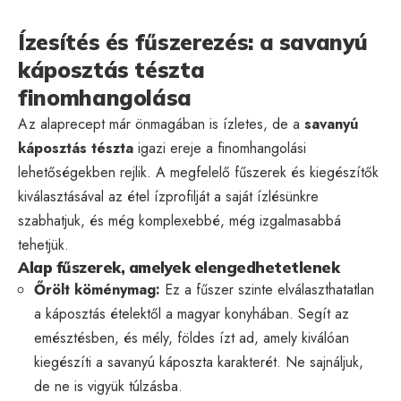
Ízesítés és fűszerezés: a savanyú
káposztás tészta
finomhangolása
Az alaprecept már önmagában is ízletes, de a
savanyú
káposztás tészta
igazi ereje a finomhangolási
lehetőségekben rejlik. A megfelelő fűszerek és kiegészítők
kiválasztásával az étel ízprofilját a saját ízlésünkre
szabhatjuk, és még komplexebbé, még izgalmasabbá
tehetjük.
Alap fűszerek, amelyek elengedhetetlenek
Őrölt köménymag:
Ez a fűszer szinte elválaszthatatlan
a káposztás ételektől a magyar konyhában. Segít az
emésztésben, és mély, földes ízt ad, amely kiválóan
kiegészíti a savanyú káposzta karakterét. Ne sajnáljuk,
de ne is vigyük túlzásba.