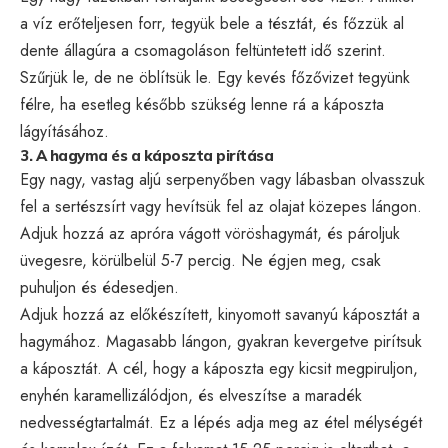
a víz erőteljesen forr, tegyük bele a tésztát, és főzzük al
dente állagúra a csomagoláson feltüntetett idő szerint.
Szűrjük le, de ne öblítsük le. Egy kevés főzővizet tegyünk
félre, ha esetleg később szükség lenne rá a káposzta
lágyításához.
3. A hagyma és a káposzta pirítása
Egy nagy, vastag aljú serpenyőben vagy lábasban olvasszuk
fel a sertészsírt vagy hevítsük fel az olajat közepes lángon.
Adjuk hozzá az apróra vágott vöröshagymát, és pároljuk
üvegesre, körülbelül 5-7 percig. Ne égjen meg, csak
puhuljon és édesedjen.
Adjuk hozzá az előkészített, kinyomott savanyú káposztát a
hagymához. Magasabb lángon, gyakran kevergetve pirítsuk
a káposztát. A cél, hogy a káposzta egy kicsit megpiruljon,
enyhén karamellizálódjon, és elveszítse a maradék
nedvességtartalmát. Ez a lépés adja meg az étel mélységét