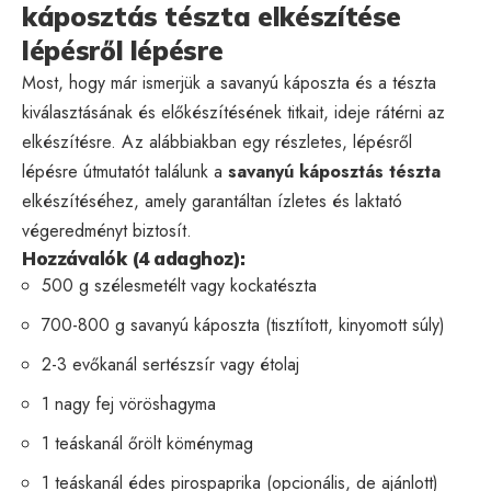
káposztás tészta elkészítése
lépésről lépésre
Most, hogy már ismerjük a savanyú káposzta és a tészta
kiválasztásának és előkészítésének titkait, ideje rátérni az
elkészítésre. Az alábbiakban egy részletes, lépésről
lépésre útmutatót találunk a
savanyú káposztás tészta
elkészítéséhez, amely garantáltan ízletes és laktató
végeredményt biztosít.
Hozzávalók (4 adaghoz):
500 g szélesmetélt vagy kockatészta
700-800 g savanyú káposzta (tisztított, kinyomott súly)
2-3 evőkanál sertészsír vagy étolaj
1 nagy fej vöröshagyma
1 teáskanál őrölt köménymag
1 teáskanál édes pirospaprika (opcionális, de ajánlott)