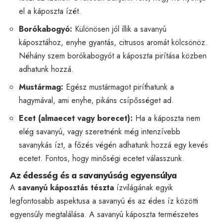
el a káposzta ízét.
Borókabogyó:
Különösen jól illik a savanyú
káposztához, enyhe gyantás, citrusos aromát kölcsönöz.
Néhány szem borókabogyót a káposzta pirítása közben
adhatunk hozzá.
Mustármag:
Egész mustármagot piríthatunk a
hagymával, ami enyhe, pikáns csípősséget ad.
Ecet (almaecet vagy borecet):
Ha a káposzta nem
elég savanyú, vagy szeretnénk még intenzívebb
savanykás ízt, a főzés végén adhatunk hozzá egy kevés
ecetet. Fontos, hogy minőségi ecetet válasszunk.
Az édesség és a savanyúság egyensúlya
A
savanyú káposztás tészta
ízvilágának egyik
legfontosabb aspektusa a savanyú és az édes íz közötti
egyensúly megtalálása. A savanyú káposzta természetes