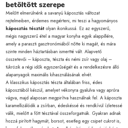
betöltött szerepe
Mielőtt elmerülnénk a savanyú káposztás változat
rejtelmeiben, érdemes megérteni, mi teszi a hagyományos
káposztás tésztát
olyan ikonikussá. Ez az egyszerű,
mégis nagyszerű étel a magyar konyha egyik alappillére,
amely a paraszti gasztronómiából nőtte ki magát, és mára
szinte minden háztartásban ismertté vált. Alapvető
összetevői – káposzta, tészta és némi zsír vagy olaj –
tükrözik a régi idők egyszerűségét és a rendelkezésre álló
alapanyagok maximális kihasználásának elvét.
A klasszikus káposztás tészta általában friss, édes
káposztából készül, amelyet vékonyra gyalulva vagy apróra
vágva, majd alaposan megpirítva használnak fel. A káposzta
karamellizálódik a zsírban, édeskéssé és rendkívül ízletessé
válik, mielőtt a főtt tésztával összeforgatnák. Gyakran adnak
hozzá pirított hagymát, borsot, esetleg egy csipet cukrot is,