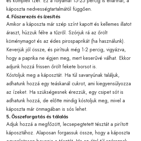
és komplex ízét. Ez a folyamat 15-25 percig is eltarthat, a
káposzta nedvességtartalmától függően.
4. Fűszerezés és ízesítés
Amikor a káposzta már szép színt kapott és kellemes illatot
áraszt, húzzuk félre a tűzről. Szórjuk rá az őrölt
köménymagot és az édes pirospaprikát (ha használunk).
Keverjük jól össze, és pirítsuk még 1-2 percig, vigyázva,
hogy a paprika ne égjen meg, mert keserűvé válhat. Ekkor
adjunk hozzá frissen őrölt fekete borsot is.
Kóstoljuk meg a káposztát. Ha túl savanyúnak találjuk,
adhatunk hozzá egy teáskanál cukrot, ami kiegyensúlyozza
az ízeket. Ha szükségesnek érezzük, egy csipet sót is
adhatunk hozzá, de előtte mindig kóstoljuk meg, mivel a
káposzta már önmagában is sós lehet.
5. Összeforgatás és tálalás
Adjuk hozzá a megfőzött, lecsepegtetett tésztát a pirított
káposztához. Alaposan forgassuk össze, hogy a káposzta