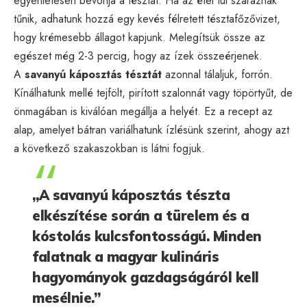
egyenletesen bevonja a tésztát. Ha az étel túl száraznak
tűnik, adhatunk hozzá egy kevés félretett tésztafőzővizet,
hogy krémesebb állagot kapjunk. Melegítsük össze az
egészet még 2-3 percig, hogy az ízek összeérjenek.
A
savanyú káposztás tésztát
azonnal tálaljuk, forrón.
Kínálhatunk mellé tejfölt, pirított szalonnát vagy töpörtyűt, de
önmagában is kiválóan megállja a helyét. Ez a recept az
alap, amelyet bátran variálhatunk ízlésünk szerint, ahogy azt
a következő szakaszokban is látni fogjuk.
„A savanyú káposztás tészta
elkészítése során a türelem és a
kóstolás kulcsfontosságú. Minden
falatnak a magyar kulináris
hagyományok gazdagságáról kell
mesélnie.”