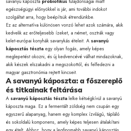
savanyú káposzta
probiotikus
tulajdonságai miatt
egészségügyi előnyökkel is jár, ami további indokot
szolgáltat arra, hogy beépítsük étrendünkbe.
Ez az alternatíva különösen vonzó lehet azok számára, akik
kedvelik az erőteljesebb ízeket, a német, osztrák vagy
kelet-európai konyhák savanykás ételeit. A
savanyú
káposztás tészta
egy olyan fogás, amely képes
meglepetést okozni, és új kedvencévé válhat mindazoknak,
akik készek elszakadni a megszokottól, és felfedezni a
magyar gasztronómia rejtett kincseit.
A savanyú káposzta: a főszereplő
és titkainak feltárása
A
savanyú káposztás tészta
lelke kétségkívül a savanyú
káposzta maga. Ez a fermentált zöldség nem csupán egy
egyszerű alapanyag, hanem egy komplex ízvilágú, tápláló
és sokoldalú komponens, amely képes teljesen átalakítani
egy ételt. Ahhoz, hogy a legfinomabb savanyú káposztás