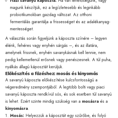
Házi savanyú káposzta:
Ha van lehetőségünk, vagy
magunk készítjük, ez a legízletesebb és leginkább
probiotikumokban gazdag változat. Az otthoni
fermentálás garantálja a frissességet és az adalékanyag-
mentességet.
A választás során figyeljünk a káposzta színére – legyen
élénk, fehéres vagy enyhén sárgás –, és az illatára,
amelynek frissnek, enyhén savanykásnak kell lennie, nem
pedig kellemetlenül erősnek vagy penészesnek. A túl puha,
nyálkás állagú káposztát kerüljük.
Előkészítés a főzéshez: mosás és kinyomás
A savanyú káposzta előkészítése kulcsfontosságú a
végeredmény szempontjából. A legtöbb bolti vagy piaci
savanyú káposzta rendkívül sós, és sok esetben túl savanyú
is lehet. Ezért szinte mindig szükség van a
mosásra
és a
kinyomásra
.
Mosás:
Helyezzük a káposztát egy szűrőbe, és folyó