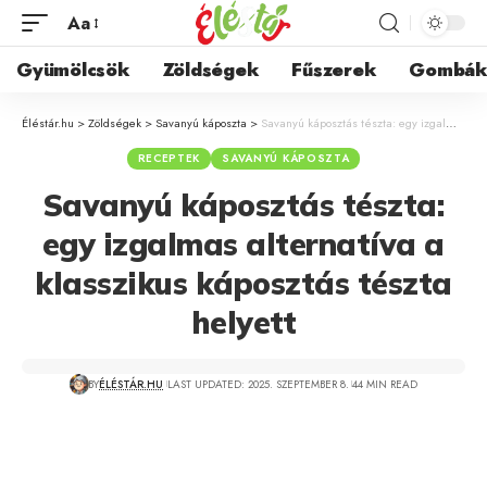
Aa
Gyümölcsök
Zöldségek
Fűszerek
Gombá
Éléstár.hu
>
Zöldségek
>
Savanyú káposzta
>
Savanyú káposztás tészta: egy izgalmas alternatíva a klasszikus káposztás tészta helyett
RECEPTEK
SAVANYÚ KÁPOSZTA
Savanyú káposztás tészta:
egy izgalmas alternatíva a
klasszikus káposztás tészta
helyett
BY
ÉLÉSTÁR.HU
LAST UPDATED: 2025. SZEPTEMBER 8.
44 MIN READ