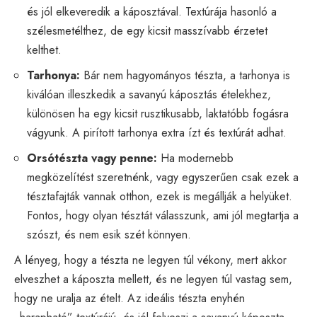
és jól elkeveredik a káposztával. Textúrája hasonló a
szélesmetélthez, de egy kicsit masszívabb érzetet
kelthet.
Tarhonya:
Bár nem hagyományos tészta, a tarhonya is
kiválóan illeszkedik a savanyú káposztás ételekhez,
különösen ha egy kicsit rusztikusabb, laktatóbb fogásra
vágyunk. A pirított tarhonya extra ízt és textúrát adhat.
Orsótészta vagy penne:
Ha modernebb
megközelítést szeretnénk, vagy egyszerűen csak ezek a
tésztafajták vannak otthon, ezek is megállják a helyüket.
Fontos, hogy olyan tésztát válasszunk, ami jól megtartja a
szószt, és nem esik szét könnyen.
A lényeg, hogy a tészta ne legyen túl vékony, mert akkor
elveszhet a káposzta mellett, és ne legyen túl vastag sem,
hogy ne uralja az ételt. Az ideális tészta enyhén