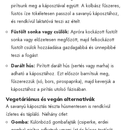
pirítsunk meg a káposztával együtt. A kolbász fűszeres,
füstös íze tökéletesen passzol a savanyú káposztához,
és rendkívül laktatóvá teszi az ételt.
Füstölt sonka vagy csülök:
Apróra kockázott füstölt
sonka vagy előzetesen megfőzött, majd felkockázott
füstölt csülök hozzáadása gazdagabbá és ünnepibbé
teszi a fogást.
Darált hús:
Pirított darált hús (sertés vagy marha) is
adható a káposztához. Ezt először barnítsuk meg,
fűszerezzük (só, bors, pirospaprika), majd keverjük a
káposztához a pirítás utolsó fázisában.
Vegetáriánus és vegán alternatívák
A savanyú káposztás tészta húsmentesen is rendkívül
ízletes és tápláló. Néhány ötlet:
Gomba:
Különböző gombafajták (csiperke, erdei
gomba) pirítva adhatnak umami ízt és húsos textúrát.