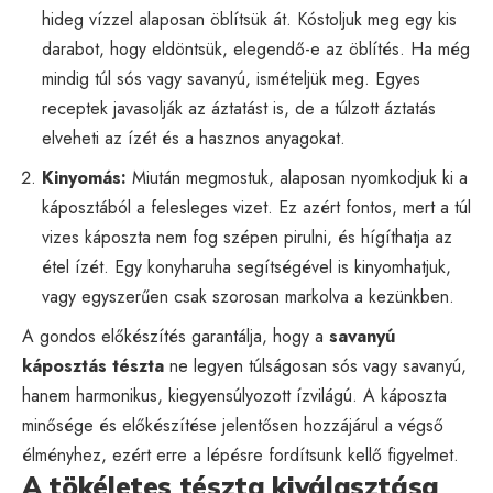
hideg vízzel alaposan öblítsük át. Kóstoljuk meg egy kis
darabot, hogy eldöntsük, elegendő-e az öblítés. Ha még
mindig túl sós vagy savanyú, ismételjük meg. Egyes
receptek javasolják az áztatást is, de a túlzott áztatás
elveheti az ízét és a hasznos anyagokat.
Kinyomás:
Miután megmostuk, alaposan nyomkodjuk ki a
káposztából a felesleges vizet. Ez azért fontos, mert a túl
vizes káposzta nem fog szépen pirulni, és hígíthatja az
étel ízét. Egy konyharuha segítségével is kinyomhatjuk,
vagy egyszerűen csak szorosan markolva a kezünkben.
A gondos előkészítés garantálja, hogy a
savanyú
káposztás tészta
ne legyen túlságosan sós vagy savanyú,
hanem harmonikus, kiegyensúlyozott ízvilágú. A káposzta
minősége és előkészítése jelentősen hozzájárul a végső
élményhez, ezért erre a lépésre fordítsunk kellő figyelmet.
A tökéletes tészta kiválasztása