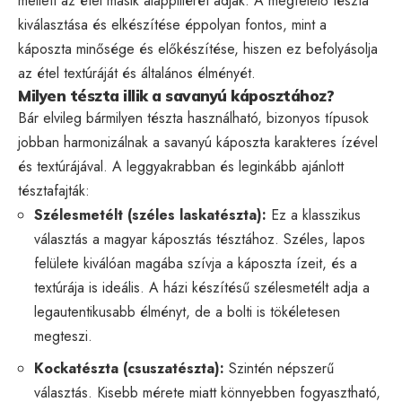
mellett az étel másik alappillérét adják. A megfelelő tészta
kiválasztása és elkészítése éppolyan fontos, mint a
káposzta minősége és előkészítése, hiszen ez befolyásolja
az étel textúráját és általános élményét.
Milyen tészta illik a savanyú káposztához?
Bár elvileg bármilyen tészta használható, bizonyos típusok
jobban harmonizálnak a savanyú káposzta karakteres ízével
és textúrájával. A leggyakrabban és leginkább ajánlott
tésztafajták:
Szélesmetélt (széles laskatészta):
Ez a klasszikus
választás a magyar káposztás tésztához. Széles, lapos
felülete kiválóan magába szívja a káposzta ízeit, és a
textúrája is ideális. A házi készítésű szélesmetélt adja a
legautentikusabb élményt, de a bolti is tökéletesen
megteszi.
Kockatészta (csuszatészta):
Szintén népszerű
választás. Kisebb mérete miatt könnyebben fogyasztható,