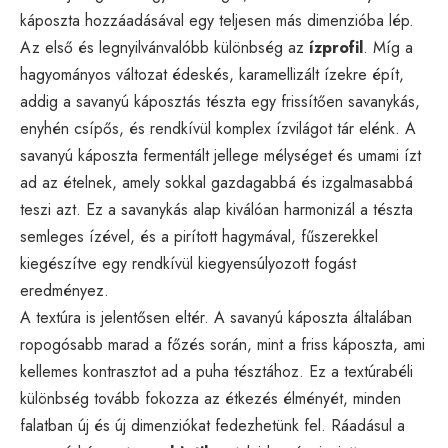
káposzta hozzáadásával egy teljesen más dimenzióba lép.
Az első és legnyilvánvalóbb különbség az
ízprofil
. Míg a
hagyományos változat édeskés, karamellizált ízekre épít,
addig a savanyú káposztás tészta egy frissítően savanykás,
enyhén csípős, és rendkívül komplex ízvilágot tár elénk. A
savanyú káposzta fermentált jellege mélységet és umami ízt
ad az ételnek, amely sokkal gazdagabbá és izgalmasabbá
teszi azt. Ez a savanykás alap kiválóan harmonizál a tészta
semleges ízével, és a pirított hagymával, fűszerekkel
kiegészítve egy rendkívül kiegyensúlyozott fogást
eredményez.
A textúra is jelentősen eltér. A savanyú káposzta általában
ropogósabb marad a főzés során, mint a friss káposzta, ami
kellemes kontrasztot ad a puha tésztához. Ez a textúrabéli
különbség tovább fokozza az étkezés élményét, minden
falatban új és új dimenziókat fedezhetünk fel. Ráadásul a