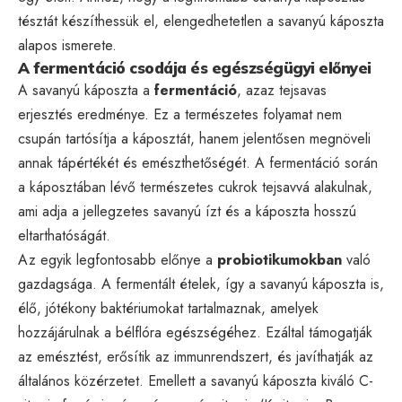
tésztát készíthessük el, elengedhetetlen a savanyú káposzta
alapos ismerete.
A fermentáció csodája és egészségügyi előnyei
A savanyú káposzta a
fermentáció
, azaz tejsavas
erjesztés eredménye. Ez a természetes folyamat nem
csupán tartósítja a káposztát, hanem jelentősen megnöveli
annak tápértékét és emészthetőségét. A fermentáció során
a káposztában lévő természetes cukrok tejsavvá alakulnak,
ami adja a jellegzetes savanyú ízt és a káposzta hosszú
eltarthatóságát.
Az egyik legfontosabb előnye a
probiotikumokban
való
gazdagsága. A fermentált ételek, így a savanyú káposzta is,
élő, jótékony baktériumokat tartalmaznak, amelyek
hozzájárulnak a bélflóra egészségéhez. Ezáltal támogatják
az emésztést, erősítik az immunrendszert, és javíthatják az
általános közérzetet. Emellett a savanyú káposzta kiváló C-