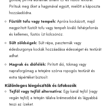
Pirítsuk meg őket a hagymával együtt, mielőtt a káposzta
hozzáadódna.
Füstölt tofu vagy tempeh:
Apróra kockázott, majd
megpirított füstölt tofu vagy tempeh kiváló fehérjeforrás
és kellemes, füstös ízt kölcsönöz.
Sült zöldségek:
Sült répa, paszternák vagy
édesburgonya kockák hozzáadása édességet és textúrát
adhat.
Magvak és diófélék:
Pirított dió, tökmag vagy
napraforgómag a tetejére szórva ropogós textúrát és
extra tápértéket biztosít.
Különleges kiegészítők és ízfokozók
Tejföl vagy tejföl alternatíva:
Egy kanál tejföl (vagy
vegán tejföl) a tetején tálalva krémesebbé és lágyabbá
teszi az ízeket.