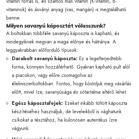
vitamin forrás is, és számos más vitamin (K-vitamin, B-
vitaminok) és ásványi anyag (vas, mangán) is megtalálható
benne.
Milyen savanyú káposztát válasszunk?
A boltokban többféle savanyú káposzta is kapható, és
mindegyiknek megvan a maga előnye és hátránya. A
leggyakrabban előforduló típusok:
Darabolt savanyú káposzta:
Ez a legelterjedtebb
forma, könnyen hozzáférhető. Gyakran kapható pult alól
a piacokon, vagy előre csomagolva az
élelmiszerboltokban. Fontos, hogy kóstoljuk meg vásárlás
előtt, mivel íze, savanyúsága és sótartalma eltérő lehet.
Egész káposztafejek:
Ezeket inkább töltött káposzta
készítéséhez használjuk, de leveleikből is vághatunk
csíkokat a tésztához, ha különösen autentikus ízre
vágyunk.