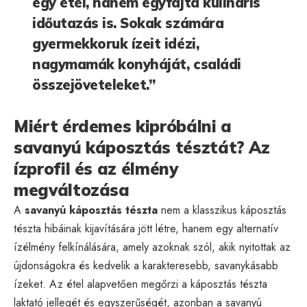
egy étel, hanem egyfajta kulináris
időutazás is. Sokak számára
gyermekkoruk ízeit idézi,
nagymamák konyháját, családi
összejöveteleket.”
Miért érdemes kipróbálni a
savanyú káposztás tésztát? Az
ízprofil és az élmény
megváltozása
A
savanyú káposztás tészta
nem a klasszikus káposztás
tészta hibáinak kijavítására jött létre, hanem egy alternatív
ízélmény felkínálására, amely azoknak szól, akik nyitottak az
újdonságokra és kedvelik a karakteresebb, savanykásabb
ízeket. Az étel alapvetően megőrzi a káposztás tészta
laktató jellegét és egyszerűségét, azonban a savanyú