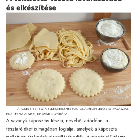
és elkészítése
A TÖKÉLETES TÉSZTA ELKÉSZÍTÉSÉHEZ FONTOS A MEGFELELŐ LISZTVÁLASZTÁS
ÉS A TÉSZTA ALAPOS, DE ÓVATOS GYÚRÁSA.
A savanyú káposztás tészta, nevéből adódóan, a
tésztaféléket is magában foglalja, amelyek a káposzta